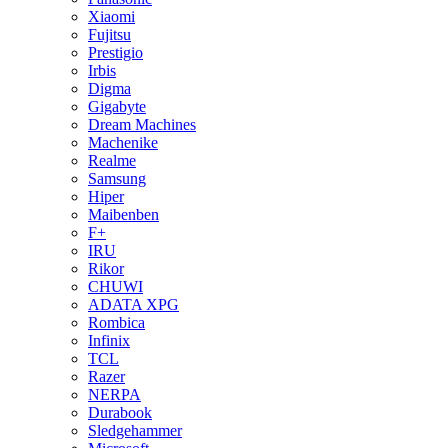
Xiaomi
Fujitsu
Prestigio
Irbis
Digma
Gigabyte
Dream Machines
Machenike
Realme
Samsung
Hiper
Maibenben
F+
IRU
Rikor
CHUWI
ADATA XPG
Rombica
Infinix
TCL
Razer
NERPA
Durabook
Sledgehammer