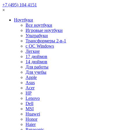
+7 (495) 104 4151
×
Ноутбуки
Все ноутбуки
Игровые ноутбуки
Ультрабуки
Трансформеры 2-в-1
с ОС Windows
Легкие
17 дюймов
14 дюймов
Для работы
Для учебы
Apple
Asus
Acer
HP
Lenovo
Dell
MSI
Huawei
Honor
Haier
Panasonic