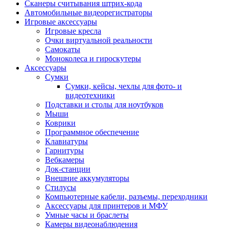
Сканеры считывания штрих-кода
Автомобильные видеорегистраторы
Игровые аксессуары
Игровые кресла
Очки виртуальной реальности
Самокаты
Моноколеса и гироскутеры
Аксессуары
Сумки
Сумки, кейсы, чехлы для фото- и
видеотехники
Подставки и столы для ноутбуков
Мыши
Коврики
Программное обеспечение
Клавиатуры
Гарнитуры
Вебкамеры
Док-станции
Внешние аккумуляторы
Стилусы
Компьютерные кабели, разъемы, переходники
Аксессуары для принтеров и МФУ
Умные часы и браслеты
Камеры видеонаблюдения