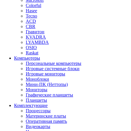
Microsoft
Colorful
Hasee
Tecno
ACD
CBR
Гравитон
KVADRA
LYAMBDA
OSIO
Raskat
Компьютеры
Персональные компьютеры
Игровые системные блоки
Игровые мониторы
Моноблоки
Мини-ПК (Неттопы)
Мониторы
Графические планшеты
Планшеты
Комплектующие
Процессоры
Материнские платы
Оперативная память
Видеокарты