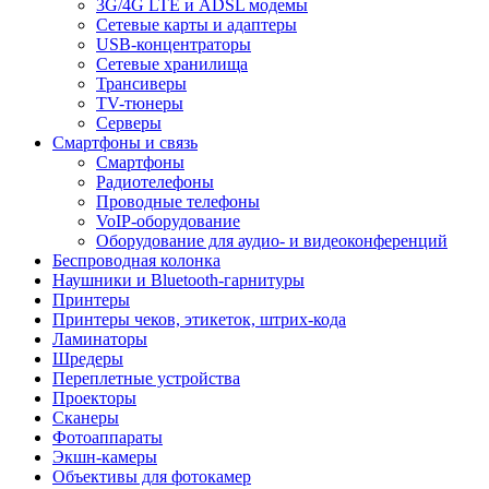
3G/4G LTE и ADSL модемы
Сетевые карты и адаптеры
USB-концентраторы
Сетевые хранилища
Трансиверы
TV-тюнеры
Серверы
Смартфоны и связь
Смартфоны
Радиотелефоны
Проводные телефоны
VoIP-оборудование
Оборудование для аудио- и видеоконференций
Беспроводная колонка
Наушники и Bluetooth-гарнитуры
Принтеры
Принтеры чеков, этикеток, штрих-кода
Ламинаторы
Шредеры
Переплетные устройства
Проекторы
Сканеры
Фотоаппараты
Экшн-камеры
Объективы для фотокамер