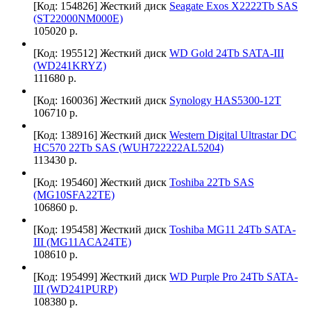
[Код: 154826]
Жесткий диск
Seagate Exos X2222Tb SAS
(ST22000NM000E)
105020 р.
[Код: 195512]
Жесткий диск
WD Gold 24Tb SATA-III
(WD241KRYZ)
111680 р.
[Код: 160036]
Жесткий диск
Synology HAS5300-12T
106710 р.
[Код: 138916]
Жесткий диск
Western Digital Ultrastar DC
HC570 22Tb SAS (WUH722222AL5204)
113430 р.
[Код: 195460]
Жесткий диск
Toshiba 22Tb SAS
(MG10SFA22TE)
106860 р.
[Код: 195458]
Жесткий диск
Toshiba MG11 24Tb SATA-
III (MG11ACA24TE)
108610 р.
[Код: 195499]
Жесткий диск
WD Purple Pro 24Tb SATA-
III (WD241PURP)
108380 р.