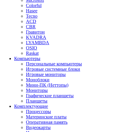
Microsoft
Colorful
Hasee
Tecno
ACD
CBR
Гравитон
KVADRA
LYAMBDA
OSIO
Raskat
Компьютеры
Персональные компьютеры
Игровые системные блоки
Игровые мониторы
Моноблоки
Мини-ПК (Неттопы)
Мониторы
Графические планшеты
Планшеты
Комплектующие
Процессоры
Материнские платы
Оперативная память
Видеокарты