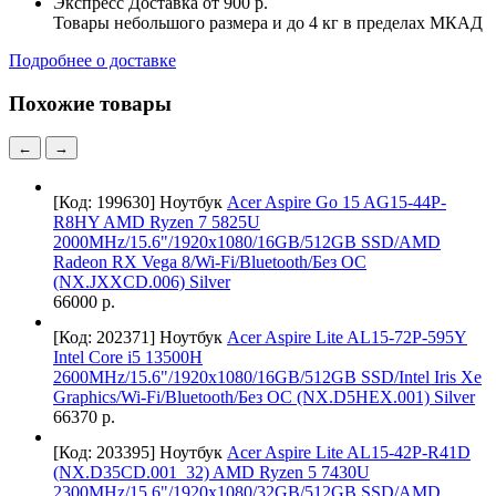
Экспресс Доставка
от 900 р.
Товары небольшого размера и до 4 кг в пределах МКАД
Подробнее о доставке
Похожие товары
←
→
[Код: 199630]
Ноутбук
Acer Aspire Go 15 AG15-44P-
R8HY AMD Ryzen 7 5825U
2000MHz/15.6"/1920x1080/16GB/512GB SSD/AMD
Radeon RX Vega 8/Wi-Fi/Bluetooth/Без ОС
(NX.JXXCD.006) Silver
66000 р.
[Код: 202371]
Ноутбук
Acer Aspire Lite AL15-72P-595Y
Intel Core i5 13500H
2600MHz/15.6"/1920x1080/16GB/512GB SSD/Intel Iris Xe
Graphics/Wi-Fi/Bluetooth/Без ОС (NX.D5HEX.001) Silver
66370 р.
[Код: 203395]
Ноутбук
Acer Aspire Lite AL15-42P-R41D
(NX.D35CD.001_32) AMD Ryzen 5 7430U
2300MHz/15.6"/1920х1080/32GB/512GB SSD/AMD