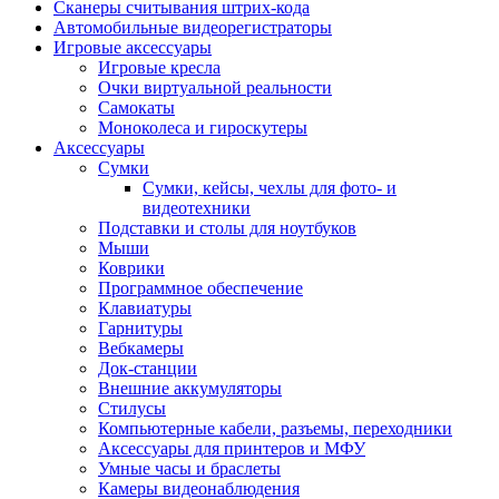
Сканеры считывания штрих-кода
Автомобильные видеорегистраторы
Игровые аксессуары
Игровые кресла
Очки виртуальной реальности
Самокаты
Моноколеса и гироскутеры
Аксессуары
Сумки
Сумки, кейсы, чехлы для фото- и
видеотехники
Подставки и столы для ноутбуков
Мыши
Коврики
Программное обеспечение
Клавиатуры
Гарнитуры
Вебкамеры
Док-станции
Внешние аккумуляторы
Стилусы
Компьютерные кабели, разъемы, переходники
Аксессуары для принтеров и МФУ
Умные часы и браслеты
Камеры видеонаблюдения