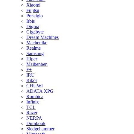
Xiaomi
Fujitsu
Prestigio
Irbis
Digma
Gigabyte
Dream Machines
Machenike
Realme
Samsung
Hiper
Maibenben
F+
IRU
Rikor
CHUWI
ADATA XPG
Rombica
Infinix
TCL
Razer
NERPA
Durabook
Sledgehammer