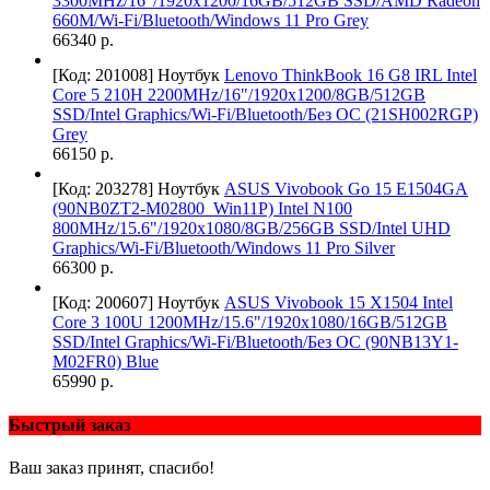
3300MHz/16"/1920x1200/16GB/512GB SSD/AMD Radeon
660M/Wi-Fi/Bluetooth/Windows 11 Pro Grey
66340 р.
[Код: 201008]
Ноутбук
Lenovo ThinkBook 16 G8 IRL Intel
Core 5 210H 2200MHz/16"/1920x1200/8GB/512GB
SSD/Intel Graphics/Wi-Fi/Bluetooth/Без ОС (21SH002RGP)
Grey
66150 р.
[Код: 203278]
Ноутбук
ASUS Vivobook Go 15 E1504GA
(90NB0ZT2-M02800_Win11P) Intel N100
800MHz/15.6"/1920x1080/8GB/256GB SSD/Intel UHD
Graphics/Wi-Fi/Bluetooth/Windows 11 Pro Silver
66300 р.
[Код: 200607]
Ноутбук
ASUS Vivobook 15 X1504 Intel
Core 3 100U 1200MHz/15.6"/1920x1080/16GB/512GB
SSD/Intel Graphics/Wi-Fi/Bluetooth/Без ОС (90NB13Y1-
M02FR0) Blue
65990 р.
Быстрый заказ
Ваш заказ принят, спасибо!