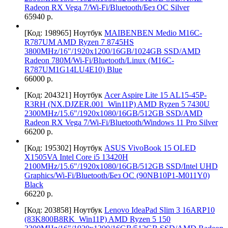
Radeon RX Vega 7/Wi-Fi/Bluetooth/Без ОС Silver
65940 р.
[Код: 198965]
Ноутбук
MAIBENBEN Medio M16C-
R787UM AMD Ryzen 7 8745HS
3800MHz/16"/1920x1200/16GB/1024GB SSD/AMD
Radeon 780M/Wi-Fi/Bluetooth/Linux (M16C-
R787UM1G14LU4E10) Blue
66000 р.
[Код: 204321]
Ноутбук
Acer Aspire Lite 15 AL15-45P-
R3RH (NX.DJZER.001_Win11P) AMD Ryzen 5 7430U
2300MHz/15.6"/1920x1080/16GB/512GB SSD/AMD
Radeon RX Vega 7/Wi-Fi/Bluetooth/Windows 11 Pro Silver
66200 р.
[Код: 195302]
Ноутбук
ASUS VivoBook 15 OLED
X1505VA Intel Core i5 13420H
2100MHz/15.6"/1920x1080/16GB/512GB SSD/Intel UHD
Graphics/Wi-Fi/Bluetooth/Без ОС (90NB10P1-M011Y0)
Black
66220 р.
[Код: 203858]
Ноутбук
Lenovo IdeaPad Slim 3 16ARP10
(83K800B8RK_Win11P) AMD Ryzen 5 150