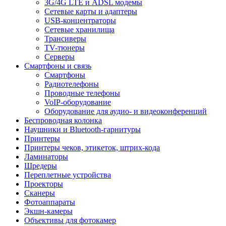
3G/4G LTE и ADSL модемы
Сетевые карты и адаптеры
USB-концентраторы
Сетевые хранилища
Трансиверы
TV-тюнеры
Серверы
Смартфоны и связь
Смартфоны
Радиотелефоны
Проводные телефоны
VoIP-оборудование
Оборудование для аудио- и видеоконференций
Беспроводная колонка
Наушники и Bluetooth-гарнитуры
Принтеры
Принтеры чеков, этикеток, штрих-кода
Ламинаторы
Шредеры
Переплетные устройства
Проекторы
Сканеры
Фотоаппараты
Экшн-камеры
Объективы для фотокамер