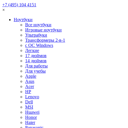
+7 (495) 104 4151
×
Ноутбуки
Все ноутбуки
Игровые ноутбуки
Ультрабуки
Трансформеры 2-в-1
с ОС Windows
Легкие
17 дюймов
14 дюймов
Для работы
Для учебы
Apple
Asus
Acer
HP
Lenovo
Dell
MSI
Huawei
Honor
Haier
Panasonic