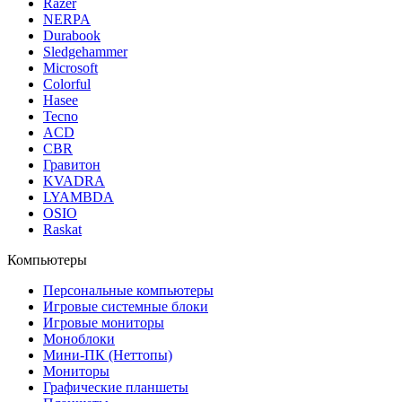
Razer
NERPA
Durabook
Sledgehammer
Microsoft
Colorful
Hasee
Tecno
ACD
CBR
Гравитон
KVADRA
LYAMBDA
OSIO
Raskat
Компьютеры
Персональные компьютеры
Игровые системные блоки
Игровые мониторы
Моноблоки
Мини-ПК (Неттопы)
Мониторы
Графические планшеты