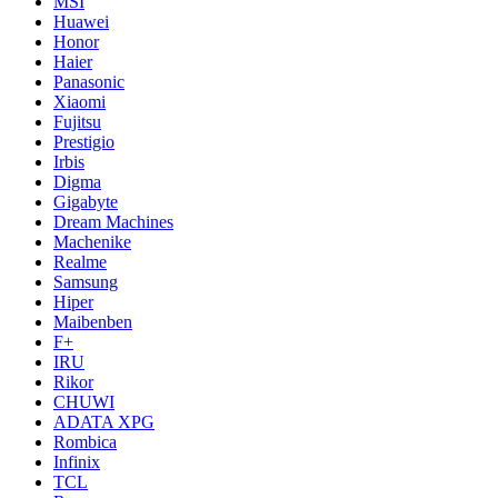
MSI
Huawei
Honor
Haier
Panasonic
Xiaomi
Fujitsu
Prestigio
Irbis
Digma
Gigabyte
Dream Machines
Machenike
Realme
Samsung
Hiper
Maibenben
F+
IRU
Rikor
CHUWI
ADATA XPG
Rombica
Infinix
TCL