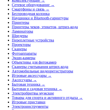
Комплектующие →
Сетевое оборудование →
Смартфоны и связь →
Беспроводная колонка
Наушники и Bluetooth-гарнитуры
Принтеры
Принтеры чеков, этикеток, штрих-кода
Ламинаторы
Шредеры
Переплетные устройства
Проекторы
Сканеры
Фотоаппараты
Экшн-камеры
Объективы для фотокамер
Сканеры считывания штрих-кода
Автомобильные видеорегистраторы
Игровые аксессуары →
Аксессуары →
Бытовая техника →
Бытовая и садовая техника →
Электробритвы мужские
Товары для спорта и активного отдыха →
Игровые приставки
Электроинструменты