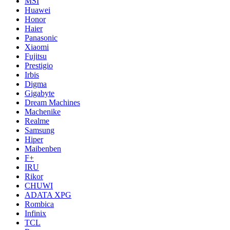
MSI
Huawei
Honor
Haier
Panasonic
Xiaomi
Fujitsu
Prestigio
Irbis
Digma
Gigabyte
Dream Machines
Machenike
Realme
Samsung
Hiper
Maibenben
F+
IRU
Rikor
CHUWI
ADATA XPG
Rombica
Infinix
TCL