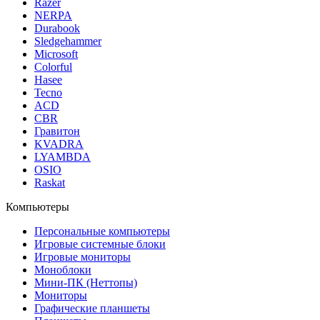
Razer
NERPA
Durabook
Sledgehammer
Microsoft
Colorful
Hasee
Tecno
ACD
CBR
Гравитон
KVADRA
LYAMBDA
OSIO
Raskat
Компьютеры
Персональные компьютеры
Игровые системные блоки
Игровые мониторы
Моноблоки
Мини-ПК (Неттопы)
Мониторы
Графические планшеты