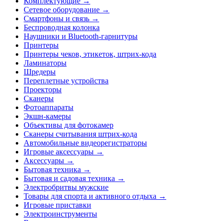
Комплектующие →
Сетевое оборудование →
Смартфоны и связь →
Беспроводная колонка
Наушники и Bluetooth-гарнитуры
Принтеры
Принтеры чеков, этикеток, штрих-кода
Ламинаторы
Шредеры
Переплетные устройства
Проекторы
Сканеры
Фотоаппараты
Экшн-камеры
Объективы для фотокамер
Сканеры считывания штрих-кода
Автомобильные видеорегистраторы
Игровые аксессуары →
Аксессуары →
Бытовая техника →
Бытовая и садовая техника →
Электробритвы мужские
Товары для спорта и активного отдыха →
Игровые приставки
Электроинструменты