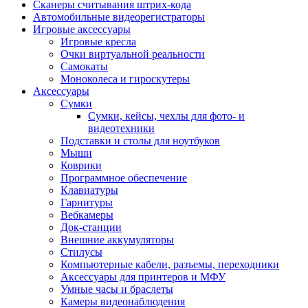
Сканеры считывания штрих-кода
Автомобильные видеорегистраторы
Игровые аксессуары
Игровые кресла
Очки виртуальной реальности
Самокаты
Моноколеса и гироскутеры
Аксессуары
Сумки
Сумки, кейсы, чехлы для фото- и
видеотехники
Подставки и столы для ноутбуков
Мыши
Коврики
Программное обеспечение
Клавиатуры
Гарнитуры
Вебкамеры
Док-станции
Внешние аккумуляторы
Стилусы
Компьютерные кабели, разъемы, переходники
Аксессуары для принтеров и МФУ
Умные часы и браслеты
Камеры видеонаблюдения