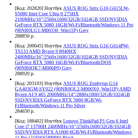
[Код: 202820]
Ноутбук
ASUS ROG Strix G16 G615LW-
S5080 Intel Core Ultra 9 275HX
2100MHz/16"/2560х1600/32GB/1024GB SSD/NVIDIA
GeForce RTX 5080 16GB/Wi-Fi/Bluetooth/Windows 11 Pro
(90NR0LG1-M00330_Win11P) Grey
288850 р.
[Код: 200045]
Ноутбук
ASUS ROG Strix G16 G614PW-
TS133 AMD Ryzen 9 8940HX
2400MHz/16"/2560х1600/32GB/1024GB SSD/NVIDIA
GeForce RTX 5080 16GB/Wi-Fi/Bluetooth/DOS
(90NR0QK7-M006P0) Grey
288920 р.
[Код: 203103]
Ноутбук
ASUS ROG Zephyrus G14
GA403GM-SY022 (90NR0QL2-M000X0_Win11P) AMD
Ryzen AI 9 465 2000MHz/14"/2880x1800/32GB/1024GB
SSD/NVIDIA GeForce RTX 5060 8GB/Wi-
Fi/Bluetooth/Windows 11 Pro Silver
284650 р.
[Код: 188402]
Ноутбук
Lenovo ThinkPad P1 Gen 6 Intel
Core i7 13700H 2400MHz/16"/2560x1600/32GB/1024GB
SSD/NVIDIA RTX A1000 6GB/Wi-Fi/Bluetooth/Windows
11 Pro (21FWS5PM00) Black