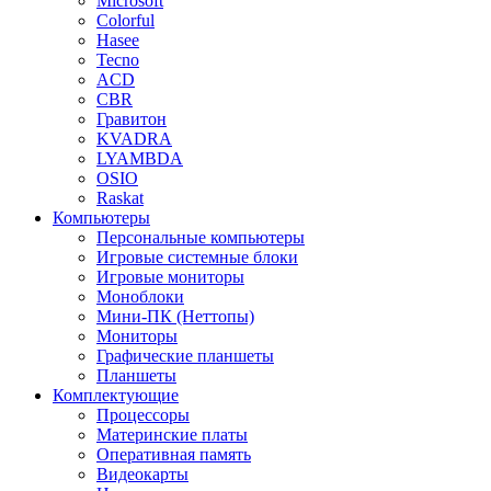
Microsoft
Colorful
Hasee
Tecno
ACD
CBR
Гравитон
KVADRA
LYAMBDA
OSIO
Raskat
Компьютеры
Персональные компьютеры
Игровые системные блоки
Игровые мониторы
Моноблоки
Мини-ПК (Неттопы)
Мониторы
Графические планшеты
Планшеты
Комплектующие
Процессоры
Материнские платы
Оперативная память
Видеокарты