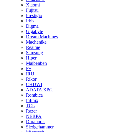
Xiaomi
Fujitsu
Prestigio
Irbis
Digma
Gigabyte
Dream Machines
Machenike
Realme
Samsung
Hiper
Maibenben
F+
IRU
Rikor
CHUWI
ADATA XPG
Rombica
Infinix
TCL
Razer
NERPA
Durabook
Sledgehammer