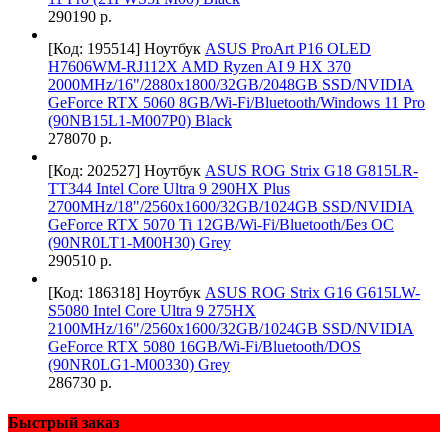
290190 р.
[Код: 195514]
Ноутбук
ASUS ProArt P16 OLED
H7606WM-RJ112X AMD Ryzen AI 9 HX 370
2000MHz/16"/2880x1800/32GB/2048GB SSD/NVIDIA
GeForce RTX 5060 8GB/Wi-Fi/Bluetooth/Windows 11 Pro
(90NB15L1-M007P0) Black
278070 р.
[Код: 202527]
Ноутбук
ASUS ROG Strix G18 G815LR-
TT344 Intel Core Ultra 9 290HX Plus
2700MHz/18"/2560х1600/32GB/1024GB SSD/NVIDIA
GeForce RTX 5070 Ti 12GB/Wi-Fi/Bluetooth/Без ОС
(90NR0LT1-M00H30) Grey
290510 р.
[Код: 186318]
Ноутбук
ASUS ROG Strix G16 G615LW-
S5080 Intel Core Ultra 9 275HX
2100MHz/16"/2560х1600/32GB/1024GB SSD/NVIDIA
GeForce RTX 5080 16GB/Wi-Fi/Bluetooth/DOS
(90NR0LG1-M00330) Grey
286730 р.
Быстрый заказ