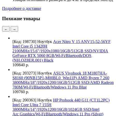
Подробнее о доставке
Похожие товары
←
→
[Код: 198730]
Ноутбук
Acer Nitro V 15 ANV15-52-56YF
Intel Core i5 13420H
2100MHz/15.6"/1920x1080/16GB/512GB SSD/NVIDIA
GeForce RTX 5060 8GB/Wi-Fi/Bluetooth/DOS
(NH.QZ8ER.001) Black
109840 р.
[Код: 203273]
Ноутбук
ASUS Vivobook 18 M1807HA-
S8160 (90NB15P1-M00BL0_Win11P) AMD Ryzen 7 260
3800MHz/18"/1920x1200/16GB/512GB SSD/AMD Radeon
780M/Wi-Fi/Bluetooth/Windows 11 Pro Blue
109760 р.
[Код: 200363]
Ноутбук
HP Probook 440 G11 (CT1L2PC)
Intel Core Ultra 7 155H
3800MHz/14"/1920x1200/16GB/1024GB SSD/Intel
Arc Graphics/Wi-Fi/Bluetooth/Windows 11 Pro (Silver)