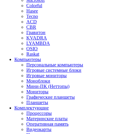
Microsoft
Colorful
Hasee
Tecno
ACD
CBR
Гравитон
KVADRA
LYAMBDA
OSIO
Raskat
Компьютеры
Персональные компьютеры
Игровые системные блоки
Игровые мониторы
Моноблоки
Мини-ПК (Неттопы)
Мониторы
Графические планшеты
Планшеты
Комплектующие
Процессоры
Материнские платы
Оперативная память
Видеокарты