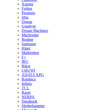
Xiaomi
Fujitsu
Prestigio
Irbis
Digma
Gigabyte
Dream Machines
Machenike
Realme
Samsung
Hiper
Maibenben
F+
IRU
Rikor
CHUWI
ADATA XPG
Rombica
Infinix
TCL
Razer
NERPA
Durabook
Sledgehammer