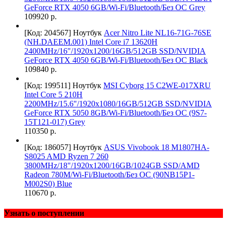
GeForce RTX 4050 6GB/Wi-Fi/Bluetooth/Без ОС Grey
109920 р.
[Код: 204567]
Ноутбук
Acer Nitro Lite NL16-71G-76SE
(NH.DAEEM.001) Intel Core i7 13620H
2400MHz/16"/1920x1200/16GB/512GB SSD/NVIDIA
GeForce RTX 4050 6GB/Wi-Fi/Bluetooth/Без ОС Black
109840 р.
[Код: 199511]
Ноутбук
MSI Cyborg 15 C2WE-017XRU
Intel Core 5 210H
2200MHz/15.6"/1920x1080/16GB/512GB SSD/NVIDIA
GeForce RTX 5050 8GB/Wi-Fi/Bluetooth/Без ОС (9S7-
15T121-017) Grey
110350 р.
[Код: 186057]
Ноутбук
ASUS Vivobook 18 M1807HA-
S8025 AMD Ryzen 7 260
3800MHz/18"/1920x1200/16GB/1024GB SSD/AMD
Radeon 780M/Wi-Fi/Bluetooth/Без ОС (90NB15P1-
M002S0) Blue
110670 р.
Узнать о поступлении