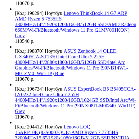
110670 р.
[Код: 190294]
Ноутбук
Lenovo ThinkBook 14 G7 ARP
AMD Ryzen 5 7535HS
3300MHz/14"/1920x1200/16GB/512GB SSD/AMD Radeon
660M/Wi-Fi/Bluetooth/Windows 11 Pro (21MV001KQN)
Grey
110540 р.
[Код: 198870]
Ноутбук
ASUS Zenbook 14 OLED
UX3405CA-ST1350 Intel Core Ultra 5 225H
4300MHz/14"/2880x1800/16GB/512GB SSD/Intel Arc
Graphics/Wi-Fi/Bluetooth/Windows 11 Pro (90NB14W1-
M01ZM0_Win11P) Blue
110670 р.
[Код: 196734]
Ноутбук
ASUS ExpertBook B5 B5405CCA-
LY0232 Intel Core Ultra 7 255H
4400MHz/14"/1920x1200/16GB/1024GB SSD/Intel Arc/Wi-
Fi/Bluetooth/Windows 11 Pro (90NX08I1-M00840_Win11P)
Grey
110670 р.
[Код: 204412]
Ноутбук
Lenovo LOQ
15ARP10E (83S0007QUE) AMD Ryzen 7 7735HS
3200MHz/15.6"/1920x1080/16GB/512GB SSD/NVIDIA