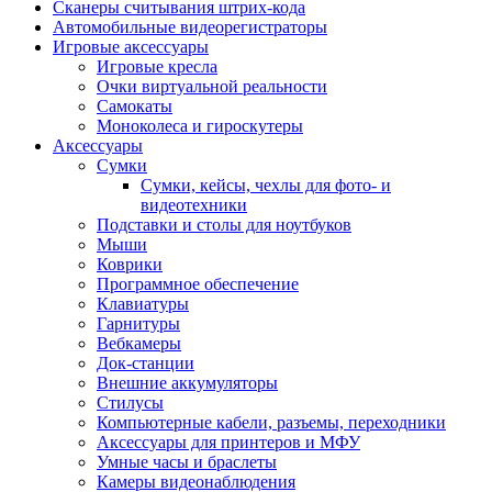
Сканеры считывания штрих-кода
Автомобильные видеорегистраторы
Игровые аксессуары
Игровые кресла
Очки виртуальной реальности
Самокаты
Моноколеса и гироскутеры
Аксессуары
Сумки
Сумки, кейсы, чехлы для фото- и
видеотехники
Подставки и столы для ноутбуков
Мыши
Коврики
Программное обеспечение
Клавиатуры
Гарнитуры
Вебкамеры
Док-станции
Внешние аккумуляторы
Стилусы
Компьютерные кабели, разъемы, переходники
Аксессуары для принтеров и МФУ
Умные часы и браслеты
Камеры видеонаблюдения