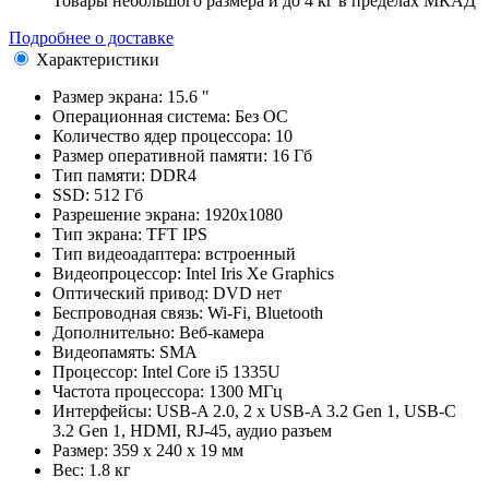
Товары небольшого размера и до 4 кг в пределах МКАД
Подробнее о доставке
Характеристики
Размер экрана:
15.6 "
Операционная система:
Без ОС
Количество ядер процессора:
10
Размер оперативной памяти:
16 Гб
Тип памяти:
DDR4
SSD:
512 Гб
Разрешение экрана:
1920x1080
Тип экрана:
TFT IPS
Тип видеоадаптера:
встроенный
Видеопроцессор:
Intel Iris Xe Graphics
Оптический привод:
DVD нет
Беспроводная связь:
Wi-Fi, Bluetooth
Дополнительно:
Веб-камера
Видеопамять:
SMA
Процессор:
Intel Core i5 1335U
Частота процессора:
1300 МГц
Интерфейсы:
USB-A 2.0, 2 x USB-A 3.2 Gen 1, USB-C
3.2 Gen 1, HDMI, RJ-45, аудио разъем
Размер:
359 x 240 x 19 мм
Вес:
1.8 кг