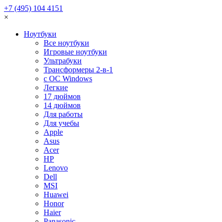
+7 (495) 104 4151
×
Ноутбуки
Все ноутбуки
Игровые ноутбуки
Ультрабуки
Трансформеры 2-в-1
с ОС Windows
Легкие
17 дюймов
14 дюймов
Для работы
Для учебы
Apple
Asus
Acer
HP
Lenovo
Dell
MSI
Huawei
Honor
Haier
Panasonic