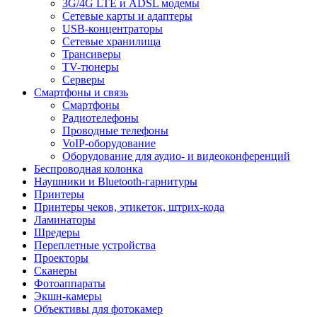
3G/4G LTE и ADSL модемы
Сетевые карты и адаптеры
USB-концентраторы
Сетевые хранилища
Трансиверы
TV-тюнеры
Серверы
Смартфоны и связь
Смартфоны
Радиотелефоны
Проводные телефоны
VoIP-оборудование
Оборудование для аудио- и видеоконференций
Беспроводная колонка
Наушники и Bluetooth-гарнитуры
Принтеры
Принтеры чеков, этикеток, штрих-кода
Ламинаторы
Шредеры
Переплетные устройства
Проекторы
Сканеры
Фотоаппараты
Экшн-камеры
Объективы для фотокамер