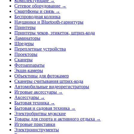
Комплектующие →
Сетевое оборудование →
Смартфоны и связь →
Беспроводная колонка
Наушники и Bluetooth-гарнитуры
Принтеры
Принтеры чеков, этикеток, штрих-кода
Ламинаторы
Шредеры
Переплетные устройства
Проекторы
Сканеры
Фотоаппараты
Экшн-камеры
Объективы для фотокамер
Сканеры считывания штрих-кода
Автомобильные видеорегистраторы
Игровые аксессуары →
Аксессуары →
Бытовая техника →
Бытовая и садовая техника →
Электробритвы мужские
Товары для спорта и активного отдыха →
Игровые приставки
Электроинструменты