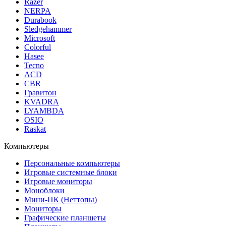
Razer
NERPA
Durabook
Sledgehammer
Microsoft
Colorful
Hasee
Tecno
ACD
CBR
Гравитон
KVADRA
LYAMBDA
OSIO
Raskat
Компьютеры
Персональные компьютеры
Игровые системные блоки
Игровые мониторы
Моноблоки
Мини-ПК (Неттопы)
Мониторы
Графические планшеты