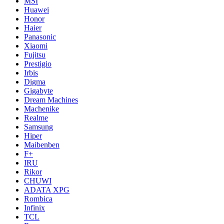
MSI
Huawei
Honor
Haier
Panasonic
Xiaomi
Fujitsu
Prestigio
Irbis
Digma
Gigabyte
Dream Machines
Machenike
Realme
Samsung
Hiper
Maibenben
F+
IRU
Rikor
CHUWI
ADATA XPG
Rombica
Infinix
TCL