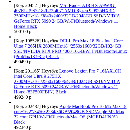
[Код: 204521]
Ноутбук
MSI Raider A18 HX A9WJG-
407RU (9S7-182L72-407) AMD Ryzen 9 9955HX3D
2500MHz/18"/3840x2400/32GB/2048GB SSD/NVIDIA
GeForce RTX 5090 24GB/Wi-Fi/Bluetooth/Windows 11
Home Black
500100 р.
[Код: 198526]
Ноутбук
DELL Pro Max 18 Plus Intel Core
Ultra 7 265HX 2600MHz/18"/2560x1600/32GB/1024GB
SSD/NVIDIA RTX PRO 4000 16GB/Wi-Fi/Bluetooth/Linux
(ProMax18-9312) Black
490490 р.
[Код: 201165]
Ноутбук
Lenovo Legion Pro 7 16IAX10H
Intel Core Ultra 9 275HX
2700MHz/16"/2560x1600/64GB/1024GB SSD/NVIDIA
GeForce RTX 5090 24GB/Wi-Fi/Bluetooth/Windows 11
Home (83F500FBIN) Black
499240 р.
[Код: 202487]
Ноутбук
Apple MacBook Pro 16 M5 Max 18
core/16.2"/3456x2234/36GB/2048GB SSD/Apple M5 Max
32 core GPU/Wi-Fi/Bluetooth/Mac OS (MGED4HN/A)
Black
492340 р.