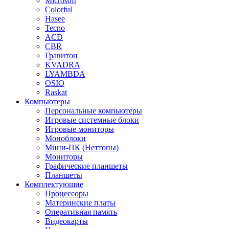
Microsoft
Colorful
Hasee
Tecno
ACD
CBR
Гравитон
KVADRA
LYAMBDA
OSIO
Raskat
Компьютеры
Персональные компьютеры
Игровые системные блоки
Игровые мониторы
Моноблоки
Мини-ПК (Неттопы)
Мониторы
Графические планшеты
Планшеты
Комплектующие
Процессоры
Материнские платы
Оперативная память
Видеокарты