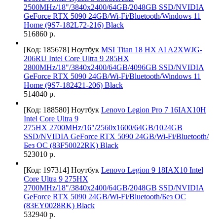
2500MHz/18"/3840x2400/64GB/2048GB SSD/NVIDIA
GeForce RTX 5090 24GB/Wi-Fi/Bluetooth/Windows 11
Home (9S7-182L72-216) Black
516860 р.
[Код: 185678]
Ноутбук
MSI Titan 18 HX AI A2XWJG-
206RU Intel Core Ultra 9 285HX
2800MHz/18"/3840x2400/64GB/4096GB SSD/NVIDIA
GeForce RTX 5090 24GB/Wi-Fi/Bluetooth/Windows 11
Home (9S7-182421-206) Black
514040 р.
[Код: 188580]
Ноутбук
Lenovo Legion Pro 7 16IAX10H
Intel Core Ultra 9
275HX 2700MHz/16"/2560x1600/64GB/1024GB
SSD/NVIDIA GeForce RTX 5090 24GB/Wi-Fi/Bluetooth/
Без ОС (83F50022RK) Black
523010 р.
[Код: 197314]
Ноутбук
Lenovo Legion 9 18IAX10 Intel
Core Ultra 9 275HX
2700MHz/18"/3840x2400/64GB/2048GB SSD/NVIDIA
GeForce RTX 5090 24GB/Wi-Fi/Bluetooth/Без ОС
(83EY0028RK) Black
532940 р.