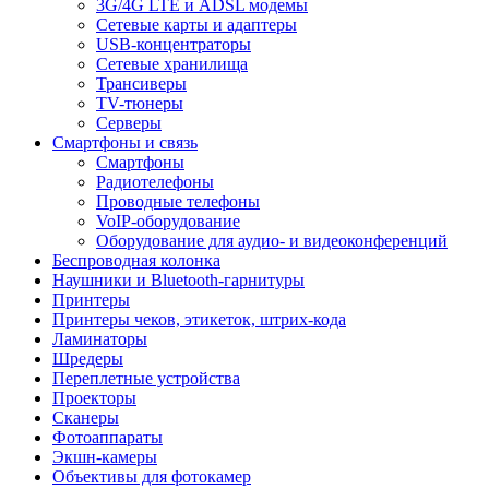
3G/4G LTE и ADSL модемы
Сетевые карты и адаптеры
USB-концентраторы
Сетевые хранилища
Трансиверы
TV-тюнеры
Серверы
Смартфоны и связь
Смартфоны
Радиотелефоны
Проводные телефоны
VoIP-оборудование
Оборудование для аудио- и видеоконференций
Беспроводная колонка
Наушники и Bluetooth-гарнитуры
Принтеры
Принтеры чеков, этикеток, штрих-кода
Ламинаторы
Шредеры
Переплетные устройства
Проекторы
Сканеры
Фотоаппараты
Экшн-камеры
Объективы для фотокамер