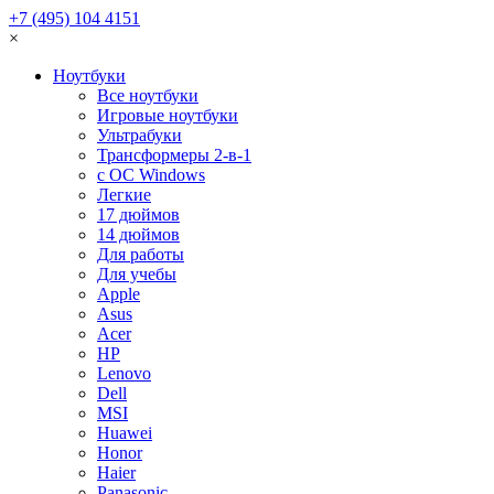
+7 (495) 104 4151
×
Ноутбуки
Все ноутбуки
Игровые ноутбуки
Ультрабуки
Трансформеры 2-в-1
с ОС Windows
Легкие
17 дюймов
14 дюймов
Для работы
Для учебы
Apple
Asus
Acer
HP
Lenovo
Dell
MSI
Huawei
Honor
Haier
Panasonic