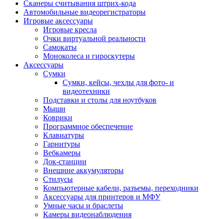
Сканеры считывания штрих-кода
Автомобильные видеорегистраторы
Игровые аксессуары
Игровые кресла
Очки виртуальной реальности
Самокаты
Моноколеса и гироскутеры
Аксессуары
Сумки
Сумки, кейсы, чехлы для фото- и
видеотехники
Подставки и столы для ноутбуков
Мыши
Коврики
Программное обеспечение
Клавиатуры
Гарнитуры
Вебкамеры
Док-станции
Внешние аккумуляторы
Стилусы
Компьютерные кабели, разъемы, переходники
Аксессуары для принтеров и МФУ
Умные часы и браслеты
Камеры видеонаблюдения