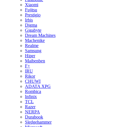
Xiaomi
Fujitsu
Prestigio
Irbis
Digma
Gigabyte
Dream Machines
Machenike
Realme
Samsung
Hiper
Maibenben
F+
IRU
Rikor
CHUWI
ADATA XPG
Rombica
Infinix
TCL
Razer
NERPA
Durabook
Sledgehammer