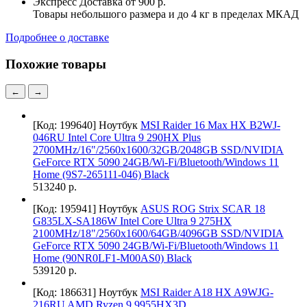
Экспресс Доставка
от 900 р.
Товары небольшого размера и до 4 кг в пределах МКАД
Подробнее о доставке
Похожие товары
←
→
[Код: 199640]
Ноутбук
MSI Raider 16 Max HX B2WJ-
046RU Intel Core Ultra 9 290HX Plus
2700MHz/16"/2560x1600/32GB/2048GB SSD/NVIDIA
GeForce RTX 5090 24GB/Wi-Fi/Bluetooth/Windows 11
Home (9S7-265111-046) Black
513240 р.
[Код: 195941]
Ноутбук
ASUS ROG Strix SCAR 18
G835LX-SA186W Intel Core Ultra 9 275HX
2100MHz/18"/2560х1600/64GB/4096GB SSD/NVIDIA
GeForce RTX 5090 24GB/Wi-Fi/Bluetooth/Windows 11
Home (90NR0LF1-M00AS0) Black
539120 р.
[Код: 186631]
Ноутбук
MSI Raider A18 HX A9WJG-
216RU AMD Ryzen 9 9955HX3D