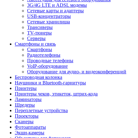
3G/4G LTE и ADSL модемы
Сетевые карты и адаптеры
USB-концентраторы
Сетевые хранилища
Трансиверы
TV-тюнеры
Серверы
Смартфоны и связь
Смартфоны
Радиотелефоны
Проводные телефоны
VoIP-оборудование
Оборудование для аудио- и видеоконференций
Беспроводная колонка
Наушники и Bluetooth-гарнитуры
Принтеры
Принтеры чеков, этикеток, штрих-кода
Ламинаторы
Шредеры
Переплетные устройства
Проекторы
Сканеры
Фотоаппараты
Экшн-камеры