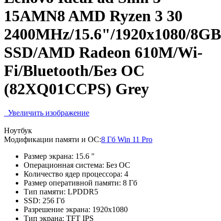
15AMN8 AMD Ryzen 3 30
2400MHz/15.6"/1920x1080/8G
SSD/AMD Radeon 610M/Wi-
Fi/Bluetooth/Без ОС
(82XQ01CCPS) Grey
Увеличить изображение
Ноутбук
Модификации памяти и ОС:
8 Гб Win 11 Pro
Размер экрана:
15.6 "
Операционная система:
Без ОС
Количество ядер процессора:
4
Размер оперативной памяти:
8 Гб
Тип памяти:
LPDDR5
SSD:
256 Гб
Разрешение экрана:
1920x1080
Тип экрана:
TFT IPS