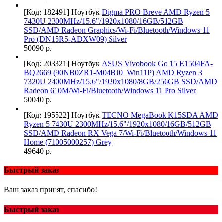
[Код: 182491]
Ноутбук
Digma PRO Breve AMD Ryzen 5
7430U 2300MHz/15.6"/1920х1080/16GB/512GB
SSD/AMD Radeon Graphics/Wi-Fi/Bluetooth/Windows 11
Pro (DN15R5-ADXW09) Silver
50090 р.
[Код: 203321]
Ноутбук
ASUS Vivobook Go 15 E1504FA-
BQ2669 (90NB0ZR1-M04BJ0_Win11P) AMD Ryzen 3
7320U 2400MHz/15.6"/1920x1080/8GB/256GB SSD/AMD
Radeon 610M/Wi-Fi/Bluetooth/Windows 11 Pro Silver
50040 р.
[Код: 195522]
Ноутбук
TECNO MegaBook K15SDA AMD
Ryzen 5 7430U 2300MHz/15.6"/1920x1080/16GB/512GB
SSD/AMD Radeon RX Vega 7/Wi-Fi/Bluetooth/Windows 11
Home (71005000257) Grey
49640 р.
Быстрый заказ
Ваш заказ принят, спасибо!
Быстрый заказ