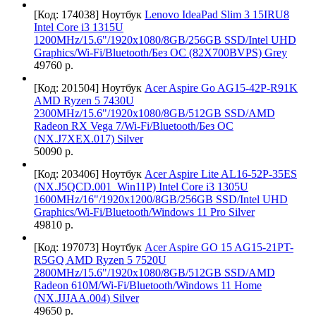
[Код: 174038]
Ноутбук
Lenovo IdeaPad Slim 3 15IRU8
Intel Core i3 1315U
1200MHz/15.6"/1920x1080/8GB/256GB SSD/Intel UHD
Graphics/Wi-Fi/Bluetooth/Без ОС (82X700BVPS) Grey
49760 р.
[Код: 201504]
Ноутбук
Acer Aspire Go AG15-42P-R91K
AMD Ryzen 5 7430U
2300MHz/15.6"/1920х1080/8GB/512GB SSD/AMD
Radeon RX Vega 7/Wi-Fi/Bluetooth/Без ОС
(NX.J7XEX.017) Silver
50090 р.
[Код: 203406]
Ноутбук
Acer Aspire Lite AL16-52P-35ES
(NX.J5QCD.001_Win11P) Intel Core i3 1305U
1600MHz/16"/1920x1200/8GB/256GB SSD/Intel UHD
Graphics/Wi-Fi/Bluetooth/Windows 11 Pro Silver
49810 р.
[Код: 197073]
Ноутбук
Acer Aspire GO 15 AG15-21PT-
R5GQ AMD Ryzen 5 7520U
2800MHz/15.6"/1920x1080/8GB/512GB SSD/AMD
Radeon 610M/Wi-Fi/Bluetooth/Windows 11 Home
(NX.JJJAA.004) Silver
49650 р.