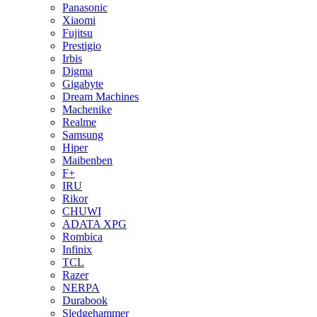
Panasonic
Xiaomi
Fujitsu
Prestigio
Irbis
Digma
Gigabyte
Dream Machines
Machenike
Realme
Samsung
Hiper
Maibenben
F+
IRU
Rikor
CHUWI
ADATA XPG
Rombica
Infinix
TCL
Razer
NERPA
Durabook
Sledgehammer