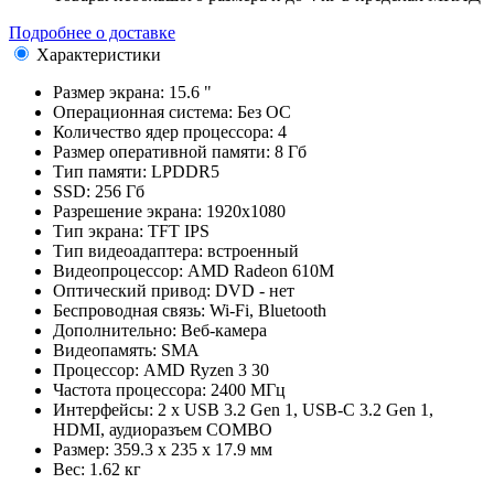
Подробнее о доставке
Характеристики
Размер экрана:
15.6 "
Операционная система:
Без ОС
Количество ядер процессора:
4
Размер оперативной памяти:
8 Гб
Тип памяти:
LPDDR5
SSD:
256 Гб
Разрешение экрана:
1920x1080
Тип экрана:
TFT IPS
Тип видеоадаптера:
встроенный
Видеопроцессор:
AMD Radeon 610M
Оптический привод:
DVD - нет
Беспроводная связь:
Wi-Fi, Bluetooth
Дополнительно:
Веб-камера
Видеопамять:
SMA
Процессор:
AMD Ryzen 3 30
Частота процессора:
2400 МГц
Интерфейсы:
2 x USB 3.2 Gen 1, USB-C 3.2 Gen 1,
HDMI, аудиоразъем COMBO
Размер:
359.3 x 235 x 17.9 мм
Вес:
1.62 кг