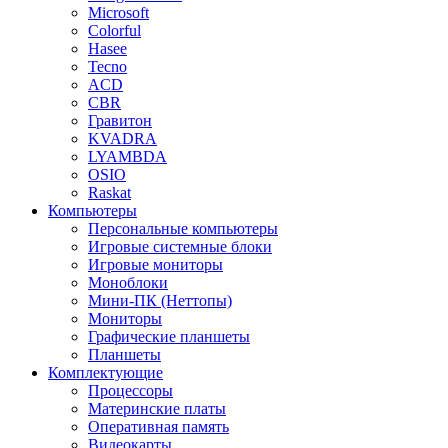
Microsoft
Colorful
Hasee
Tecno
ACD
CBR
Гравитон
KVADRA
LYAMBDA
OSIO
Raskat
Компьютеры
Персональные компьютеры
Игровые системные блоки
Игровые мониторы
Моноблоки
Мини-ПК (Неттопы)
Мониторы
Графические планшеты
Планшеты
Комплектующие
Процессоры
Материнские платы
Оперативная память
Видеокарты