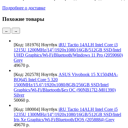
Подробнее о доставке
Похожие товары
←
→
[Код: 181976]
Ноутбук
iRU Tactio 14ALH Intel Core i3
1215U 1200MHz/14"/1920x1080/16GB/512GB SSD/Intel
UHD Graphics/Wi-Fi/Bluetooth/Windows 11 Pro (2059060)
Grey
49670 р.
[Код: 202578]
Ноутбук
ASUS Vivobook 15 X1504MA-
BQ645 Intel Core 5 320
1500MHz/15.6"/1920x1080/8GB/256GB SSD/Intel
Graphics/Wi-Fi/Bluetooth/Без ОС (90NB17I2-M01390)
Silver
50060 р.
[Код: 180004]
Ноутбук
iRU Tactio 14ALH Intel Core i5
1235U 1300MHz/14"/1920x1080/16GB/512GB SSD/Intel
Iris Xe Graphics/Wi-Fi/Bluetooth/DOS (2058884) Grey
49670 р.