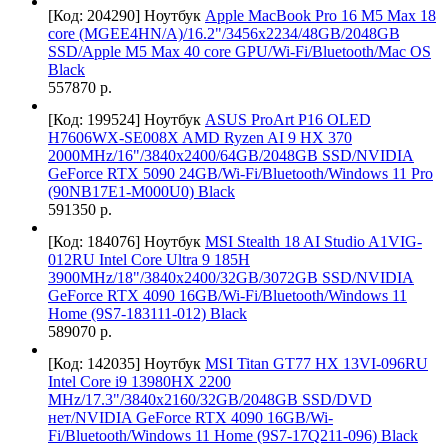
[Код: 204290]
Ноутбук
Apple MacBook Pro 16 M5 Max 18
core (MGEE4HN/A)/16.2"/3456x2234/48GB/2048GB
SSD/Apple M5 Max 40 core GPU/Wi-Fi/Bluetooth/Mac OS
Black
557870 р.
[Код: 199524]
Ноутбук
ASUS ProArt P16 OLED
H7606WX-SE008X AMD Ryzen AI 9 HX 370
2000MHz/16"/3840x2400/64GB/2048GB SSD/NVIDIA
GeForce RTX 5090 24GB/Wi-Fi/Bluetooth/Windows 11 Pro
(90NB17E1-M000U0) Black
591350 р.
[Код: 184076]
Ноутбук
MSI Stealth 18 AI Studio A1VIG-
012RU Intel Core Ultra 9 185H
3900MHz/18"/3840x2400/32GB/3072GB SSD/NVIDIA
GeForce RTX 4090 16GB/Wi-Fi/Bluetooth/Windows 11
Home (9S7-183111-012) Black
589070 р.
[Код: 142035]
Ноутбук
MSI Titan GT77 HX 13VI-096RU
Intel Core i9 13980HX 2200
MHz/17.3"/3840x2160/32GB/2048GB SSD/DVD
нет/NVIDIA GeForce RTX 4090 16GB/Wi-
Fi/Bluetooth/Windows 11 Home (9S7-17Q211-096) Black