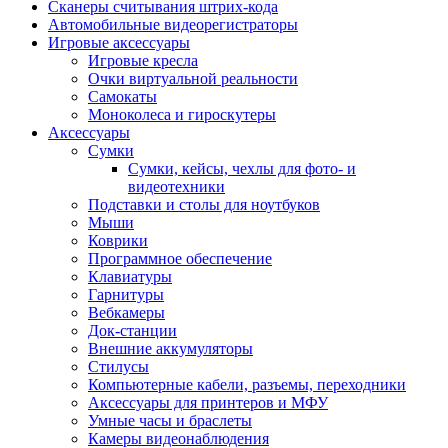
Сканеры считывания штрих-кода
Автомобильные видеорегистраторы
Игровые аксессуары
Игровые кресла
Очки виртуальной реальности
Самокаты
Моноколеса и гироскутеры
Аксессуары
Сумки
Сумки, кейсы, чехлы для фото- и
видеотехники
Подставки и столы для ноутбуков
Мыши
Коврики
Программное обеспечение
Клавиатуры
Гарнитуры
Вебкамеры
Док-станции
Внешние аккумуляторы
Стилусы
Компьютерные кабели, разъемы, переходники
Аксессуары для принтеров и МФУ
Умные часы и браслеты
Камеры видеонаблюдения