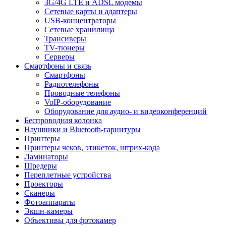
3G/4G LTE и ADSL модемы
Сетевые карты и адаптеры
USB-концентраторы
Сетевые хранилища
Трансиверы
TV-тюнеры
Серверы
Смартфоны и связь
Смартфоны
Радиотелефоны
Проводные телефоны
VoIP-оборудование
Оборудование для аудио- и видеоконференций
Беспроводная колонка
Наушники и Bluetooth-гарнитуры
Принтеры
Принтеры чеков, этикеток, штрих-кода
Ламинаторы
Шредеры
Переплетные устройства
Проекторы
Сканеры
Фотоаппараты
Экшн-камеры
Объективы для фотокамер