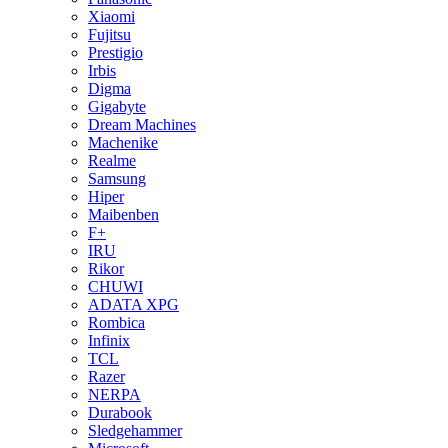
Xiaomi
Fujitsu
Prestigio
Irbis
Digma
Gigabyte
Dream Machines
Machenike
Realme
Samsung
Hiper
Maibenben
F+
IRU
Rikor
CHUWI
ADATA XPG
Rombica
Infinix
TCL
Razer
NERPA
Durabook
Sledgehammer