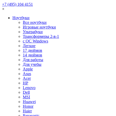
+7 (495) 104 4151
×
Ноутбуки
Все ноутбуки
Игровые ноутбуки
Ультрабуки
Трансформеры 2-в-1
с ОС Windows
Легкие
17 дюймов
14 дюймов
Для работы
Для учебы
Apple
Asus
Acer
HP
Lenovo
Dell
MSI
Huawei
Honor
Haier
Panasonic