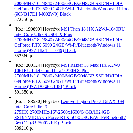
2000MHz/16"/3840x2400/64GB/2048GB SSD/NVIDIA
GeForce RTX 5090 24GB/Wi-Fi/Bluetooth/Windows 11 Pro
(90NB17E1-M002W0) Black
572750 р.
[Код: 199899]
Ноутбук
MSI Titan 18 HX A2WJ-1049RU
Intel Core Ultra 9 290HX Plus
2700MHz/18"/3840x2400/64GB/2048GB SSD/NVIDIA
GeForce RTX 5090 24GB/Wi-Fi/Bluetooth/Windows 11
Home (9S7-182411-1049) Black
552560 р.
[Код: 200124]
Ноутбук
MSI Raider 18 Max HX A2WJ-
1061RU Intel Core Ultra 9 290HX Plus
2700MHz/18"/3840x2400/64GB/2048GB SSD/NVIDIA
GeForce RTX 5090 24GB/Wi-Fi/Bluetooth/Windows 11
Home (9S7-182462-1061) Black
591350 р.
[Код: 188580]
Ноутбук
Lenovo Legion Pro 7 16IAX10H
Intel Core Ultra 9
275HX 2700MHz/16"/2560x1600/64GB/1024GB
SSD/NVIDIA GeForce RTX 5090 24GB/Wi-Fi/Bluetooth/
Без ОС (83F50022RK) Black
539210 р.