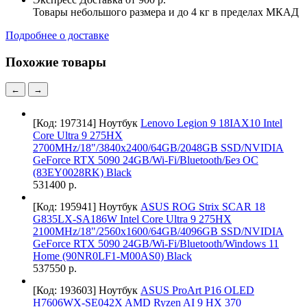
Товары небольшого размера и до 4 кг в пределах МКАД
Подробнее о доставке
Похожие товары
←
→
[Код: 197314]
Ноутбук
Lenovo Legion 9 18IAX10 Intel
Core Ultra 9 275HX
2700MHz/18"/3840x2400/64GB/2048GB SSD/NVIDIA
GeForce RTX 5090 24GB/Wi-Fi/Bluetooth/Без ОС
(83EY0028RK) Black
531400 р.
[Код: 195941]
Ноутбук
ASUS ROG Strix SCAR 18
G835LX-SA186W Intel Core Ultra 9 275HX
2100MHz/18"/2560х1600/64GB/4096GB SSD/NVIDIA
GeForce RTX 5090 24GB/Wi-Fi/Bluetooth/Windows 11
Home (90NR0LF1-M00AS0) Black
537550 р.
[Код: 193603]
Ноутбук
ASUS ProArt P16 OLED
H7606WX-SE042X AMD Ryzen AI 9 HX 370