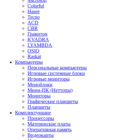
Microsoft
Colorful
Hasee
Tecno
ACD
CBR
Гравитон
KVADRA
LYAMBDA
OSIO
Raskat
Компьютеры
Персональные компьютеры
Игровые системные блоки
Игровые мониторы
Моноблоки
Мини-ПК (Неттопы)
Мониторы
Графические планшеты
Планшеты
Комплектующие
Процессоры
Материнские платы
Оперативная память
Видеокарты