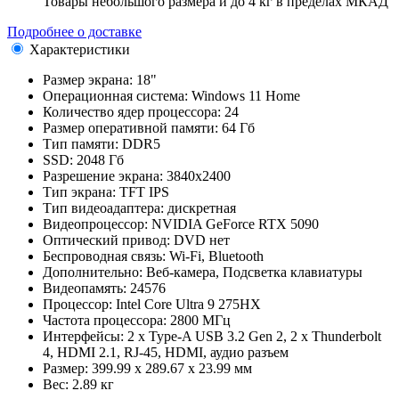
Товары небольшого размера и до 4 кг в пределах МКАД
Подробнее о доставке
Характеристики
Размер экрана:
18"
Операционная система:
Windows 11 Home
Количество ядер процессора:
24
Размер оперативной памяти:
64 Гб
Тип памяти:
DDR5
SSD:
2048 Гб
Разрешение экрана:
3840x2400
Тип экрана:
TFT IPS
Тип видеоадаптера:
дискретная
Видеопроцессор:
NVIDIA GeForce RTX 5090
Оптический привод:
DVD нет
Беспроводная связь:
Wi-Fi, Bluetooth
Дополнительно:
Веб-камера, Подсветка клавиатуры
Видеопамять:
24576
Процессор:
Intel Core Ultra 9 275HX
Частота процессора:
2800 МГц
Интерфейсы:
2 x Type-A USB 3.2 Gen 2, 2 x Thunderbolt
4, HDMI 2.1, RJ-45, HDMI, аудио разъем
Размер:
399.99 x 289.67 x 23.99 мм
Вес:
2.89 кг