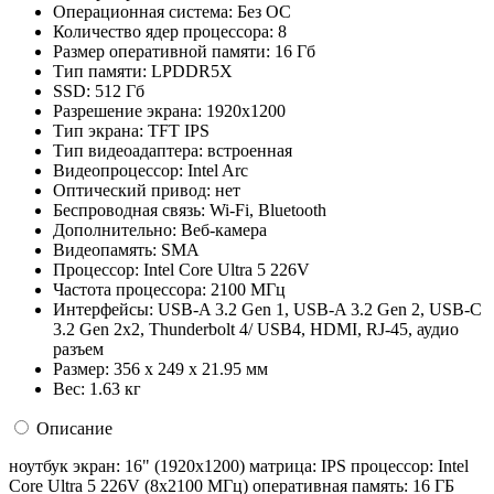
Операционная система:
Без ОС
Количество ядер процессора:
8
Размер оперативной памяти:
16 Гб
Тип памяти:
LPDDR5X
SSD:
512 Гб
Разрешение экрана:
1920x1200
Тип экрана:
TFT IPS
Тип видеоадаптера:
встроенная
Видеопроцессор:
Intel Arc
Оптический привод:
нет
Беспроводная связь:
Wi-Fi, Bluetooth
Дополнительно:
Веб-камера
Видеопамять:
SMA
Процессор:
Intel Core Ultra 5 226V
Частота процессора:
2100 МГц
Интерфейсы:
USB-A 3.2 Gen 1, USB-A 3.2 Gen 2, USB-C
3.2 Gen 2x2, Thunderbolt 4/ USB4, HDMI, RJ-45, аудио
разъем
Размер:
356 x 249 x 21.95 мм
Вес:
1.63 кг
Описание
ноутбук экран: 16" (1920x1200) матрица: IPS процессор: Intel
Core Ultra 5 226V (8x2100 МГц) оперативная память: 16 ГБ