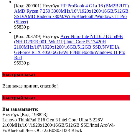
[Код: 200901]
Ноутбук
HP ProBook 4 G1a 16 (BM2B2UT)
AMD Ryzen 7 250 3300MHz/16"/1920x1200/16GB/512GB
SSD/AMD Radeon 780M/Wi-Fi/Bluetooth/Windows 11 Pro
(Silver)
95830 р.
[Код: 203749]
Ноутбук
Acer Nitro Lite NL16-71G-549B
(NH.D29ER.001_Win11P) Intel Core i5 13420H
2100MHz/16"/1920x1200/16GB/512GB SSD/NVIDIA
GeForce RTX 4050 6GB/Wi-Fi/Bluetooth/Windows 11 Pro
Red
95930 р.
Быстрый заказ
Ваш заказ принят, спасибо!
Быстрый заказ
Вы заказываете:
Ноутбук
[Код: 198853]
Lenovo ThinkPad E16 Gen 3 Intel Core Ultra 5 226V
2100MHz/16"/1920x1200/16GB/512GB SSD/Intel Arc/Wi-
Fi/Bluetooth/Без ОС (22B0S03100) Black