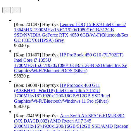
←
→
[Код: 201497]
Ноутбук
Lenovo LOQ 15IRX9 Intel Core i7
13645HX 1900MHz/15.6"/1920x1080/16GB/512GB
SSD/NVIDIA GeForce RTX 4050 6GB/Wi-Fi/Bluetooth/Без
ОС (83DV01HPSA) Grey
96040 р.
[Код: 191407]
Ноутбук
HP ProBook 450 G10 (7L702ET)
Intel Core i7 1355U
1700MHz/15.6"/1920x1080/16GB/512GB SSD/Intel Iris Xe
Graphics/Wi-Fi/Bluetooth/DOS (Silver)
95830 р.
[Код: 190087]
Ноутбук
HP Probook 460 G11
(A38BHET_Win11P) Intel Core Ultra 7 155U
1700MHz/16"/1920x1200/16GB/512GB SSD/Intel
Graphics/Wi-Fi/Bluetooth/Windows 11 Pro (Silver)
95830 р.
[Код: 204159]
Ноутбук
Acer Swift Air SFA16-61M-R88D
(NX.DJACD.002) AMD Ryzen AI 7 345
2000MHz/16"/1920x1200/16GB/512GB SSD/AMD Radeon