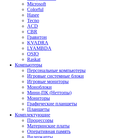
Microsoft
Colorful
Hasee
Tecno
ACD
CBR
Гравитон
KVADRA
LYAMBDA
OSIO
Raskat
Компьютеры
Персональные компьютеры
Игровые системные блоки
Игровые мониторы
Моноблоки
Мини-ПК (Неттопы)
Мониторы
Графические планшеты
Планшеты
Комплектующие
Процессоры
Материнские платы
Оперативная память
Видеокарты