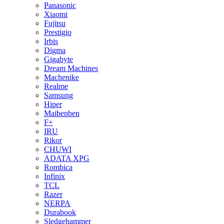
Panasonic
Xiaomi
Fujitsu
Prestigio
Irbis
Digma
Gigabyte
Dream Machines
Machenike
Realme
Samsung
Hiper
Maibenben
F+
IRU
Rikor
CHUWI
ADATA XPG
Rombica
Infinix
TCL
Razer
NERPA
Durabook
Sledgehammer