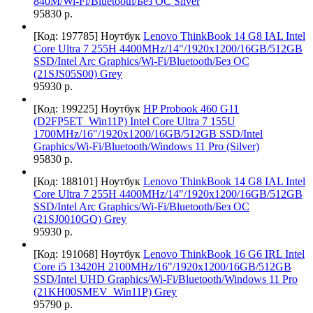
840M/Wi-Fi/Bluetooth/Без ОС Silver
95830 р.
[Код: 197785]
Ноутбук
Lenovo ThinkBook 14 G8 IAL Intel
Core Ultra 7 255H 4400MHz/14"/1920x1200/16GB/512GB
SSD/Intel Arc Graphics/Wi-Fi/Bluetooth/Без ОС
(21SJS05S00) Grey
95930 р.
[Код: 199225]
Ноутбук
HP Probook 460 G11
(D2FP5ET_Win11P) Intel Core Ultra 7 155U
1700MHz/16"/1920x1200/16GB/512GB SSD/Intel
Graphics/Wi-Fi/Bluetooth/Windows 11 Pro (Silver)
95830 р.
[Код: 188101]
Ноутбук
Lenovo ThinkBook 14 G8 IAL Intel
Core Ultra 7 255H 4400MHz/14"/1920x1200/16GB/512GB
SSD/Intel Arc Graphics/Wi-Fi/Bluetooth/Без ОС
(21SJ0010GQ) Grey
95930 р.
[Код: 191068]
Ноутбук
Lenovo ThinkBook 16 G6 IRL Intel
Core i5 13420H 2100MHz/16"/1920x1200/16GB/512GB
SSD/Intel UHD Graphics/Wi-Fi/Bluetooth/Windows 11 Pro
(21KH00SMEV_Win11P) Grey
95790 р.