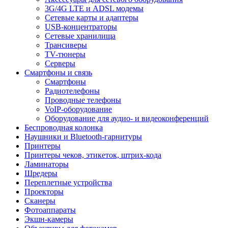
3G/4G LTE и ADSL модемы
Сетевые карты и адаптеры
USB-концентраторы
Сетевые хранилища
Трансиверы
TV-тюнеры
Серверы
Смартфоны и связь
Смартфоны
Радиотелефоны
Проводные телефоны
VoIP-оборудование
Оборудование для аудио- и видеоконференций
Беспроводная колонка
Наушники и Bluetooth-гарнитуры
Принтеры
Принтеры чеков, этикеток, штрих-кода
Ламинаторы
Шредеры
Переплетные устройства
Проекторы
Сканеры
Фотоаппараты
Экшн-камеры