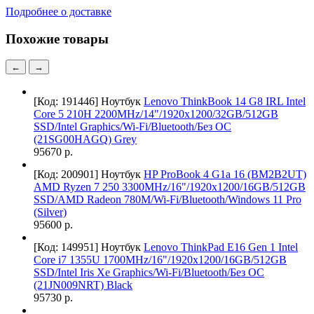
Подробнее о доставке
Похожие товары
←
→
[Код: 191446]
Ноутбук
Lenovo ThinkBook 14 G8 IRL Intel
Core 5 210H 2200MHz/14"/1920x1200/32GB/512GB
SSD/Intel Graphics/Wi-Fi/Bluetooth/Без ОС
(21SG00HAGQ) Grey
95670 р.
[Код: 200901]
Ноутбук
HP ProBook 4 G1a 16 (BM2B2UT)
AMD Ryzen 7 250 3300MHz/16"/1920x1200/16GB/512GB
SSD/AMD Radeon 780M/Wi-Fi/Bluetooth/Windows 11 Pro
(Silver)
95600 р.
[Код: 149951]
Ноутбук
Lenovo ThinkPad E16 Gen 1 Intel
Core i7 1355U 1700MHz/16"/1920x1200/16GB/512GB
SSD/Intel Iris Xe Graphics/Wi-Fi/Bluetooth/Без ОС
(21JN009NRT) Black
95730 р.