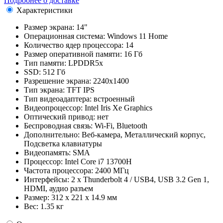
Подробнее о доставке
Характеристики
Размер экрана:
14"
Операционная система:
Windows 11 Home
Количество ядер процессора:
14
Размер оперативной памяти:
16 Гб
Тип памяти:
LPDDR5x
SSD:
512 Гб
Разрешение экрана:
2240x1400
Тип экрана:
TFT IPS
Тип видеоадаптера:
встроенный
Видеопроцессор:
Intel Iris Xe Graphics
Оптический привод:
нет
Беспроводная связь:
Wi-Fi, Bluetooth
Дополнительно:
Веб-камера, Металлический корпус,
Подсветка клавиатуры
Видеопамять:
SMA
Процессор:
Intel Core i7 13700H
Частота процессора:
2400 МГц
Интерфейсы:
2 x Thunderbolt 4 / USB4, USB 3.2 Gen 1,
HDMI, аудио разъем
Размер:
312 x 221 x 14.9 мм
Вес:
1.35 кг