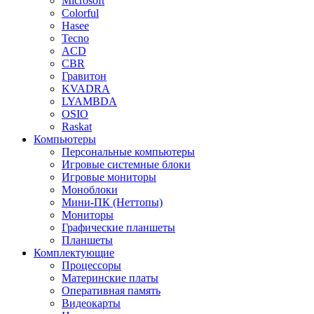
Microsoft
Colorful
Hasee
Tecno
ACD
CBR
Гравитон
KVADRA
LYAMBDA
OSIO
Raskat
Компьютеры
Персональные компьютеры
Игровые системные блоки
Игровые мониторы
Моноблоки
Мини-ПК (Неттопы)
Мониторы
Графические планшеты
Планшеты
Комплектующие
Процессоры
Материнские платы
Оперативная память
Видеокарты