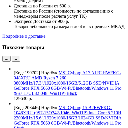
с менеджером)
Доставка по России
от 600 р.
Доставка по России (стоимость по согласованию с
менеджером после расчета услуг ТК)
Экспресс Доставка
от 900 р.
Товары небольшого размера и до 4 кг в пределах МКАД
Подробнее о доставке
Похожие товары
←
→
[Код: 199702]
Ноутбук
MSI Cyborg A17 AI B2HWFKG-
048XRU AMD Ryzen 7 260
3800MHz/17.3"/1920x1080/16GB/512GB SSD/NVIDIA
GeForce RTX 5060 8GB/Wi-Fi/Bluetooth/Windows 11 Pro
(9S7-17UL32-048_Win11P) Black
129630 р.
[Код: 203446]
Ноутбук
MSI Cyborg 15 B2RWFKG-
1046XRU (9S7-15Q342-1046_Win11P) Intel Core 5 210H
2200MHz/15.6"/1920x1080/16GB/1024GB SSD/NVIDIA
GeForce RTX 5060 8GB/Wi-Fi/Bluetooth/Windows 11 Pro