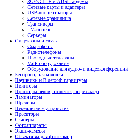
3G/4G LTE и ADSL модемы
Сетевые карты и адаптеры
USB-концентраторы
Сетевые хранилища
Трансиверы
TV-тюнеры
Серверы
Смартфоны и связь
Смартфоны
Радиотелефоны
Проводные телефоны
VoIP-оборудование
Оборудование для аудио- и видеоконференций
Беспроводная колонка
Наушники и Bluetooth-гарнитуры
Принтеры
Принтеры чеков, этикеток, штрих-кода
Ламинаторы
Шредеры
Переплетные устройства
Проекторы
Сканеры
Фотоаппараты
Экшн-камеры
Объективы для фотокамер