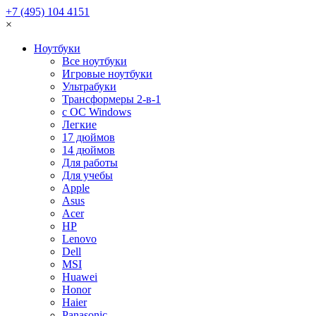
+7 (495) 104 4151
×
Ноутбуки
Все ноутбуки
Игровые ноутбуки
Ультрабуки
Трансформеры 2-в-1
с ОС Windows
Легкие
17 дюймов
14 дюймов
Для работы
Для учебы
Apple
Asus
Acer
HP
Lenovo
Dell
MSI
Huawei
Honor
Haier
Panasonic