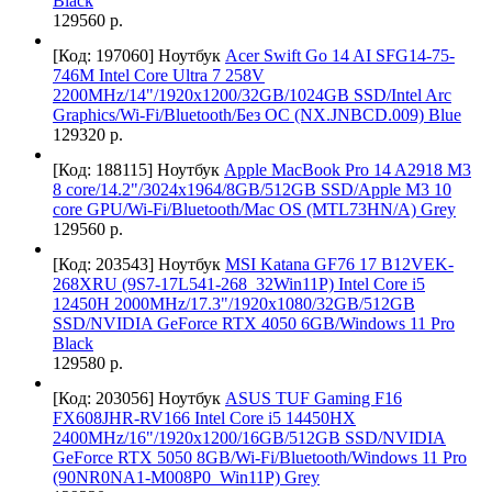
Black
129560 р.
[Код: 197060]
Ноутбук
Acer Swift Go 14 AI SFG14-75-
746M Intel Core Ultra 7 258V
2200MHz/14"/1920х1200/32GB/1024GB SSD/Intel Arc
Graphics/Wi-Fi/Bluetooth/Без ОС (NX.JNBCD.009) Blue
129320 р.
[Код: 188115]
Ноутбук
Apple MacBook Pro 14 A2918 M3
8 core/14.2"/3024x1964/8GB/512GB SSD/Apple M3 10
core GPU/Wi-Fi/Bluetooth/Mac OS (MTL73HN/A) Grey
129560 р.
[Код: 203543]
Ноутбук
MSI Katana GF76 17 B12VEK-
268XRU (9S7-17L541-268_32Win11P) Intel Core i5
12450H 2000MHz/17.3"/1920x1080/32GB/512GB
SSD/NVIDIA GeForce RTX 4050 6GB/Windows 11 Pro
Black
129580 р.
[Код: 203056]
Ноутбук
ASUS TUF Gaming F16
FX608JHR-RV166 Intel Core i5 14450HX
2400MHz/16"/1920x1200/16GB/512GB SSD/NVIDIA
GeForce RTX 5050 8GB/Wi-Fi/Bluetooth/Windows 11 Pro
(90NR0NA1-M008P0_Win11P) Grey