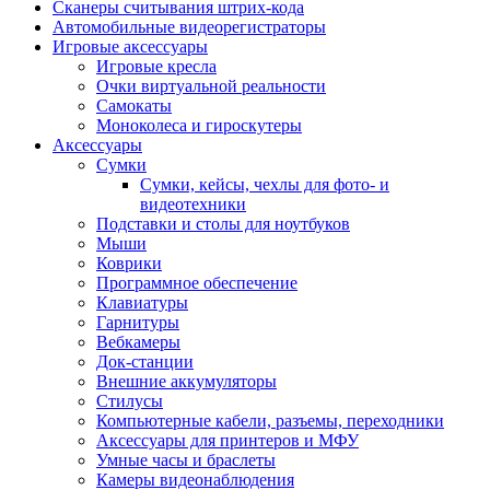
Сканеры считывания штрих-кода
Автомобильные видеорегистраторы
Игровые аксессуары
Игровые кресла
Очки виртуальной реальности
Самокаты
Моноколеса и гироскутеры
Аксессуары
Сумки
Сумки, кейсы, чехлы для фото- и
видеотехники
Подставки и столы для ноутбуков
Мыши
Коврики
Программное обеспечение
Клавиатуры
Гарнитуры
Вебкамеры
Док-станции
Внешние аккумуляторы
Стилусы
Компьютерные кабели, разъемы, переходники
Аксессуары для принтеров и МФУ
Умные часы и браслеты
Камеры видеонаблюдения