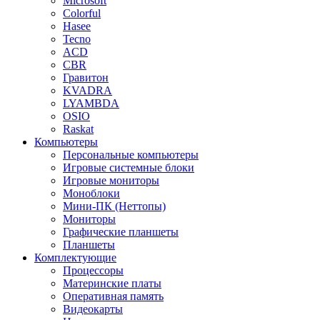
Microsoft
Colorful
Hasee
Tecno
ACD
CBR
Гравитон
KVADRA
LYAMBDA
OSIO
Raskat
Компьютеры
Персональные компьютеры
Игровые системные блоки
Игровые мониторы
Моноблоки
Мини-ПК (Неттопы)
Мониторы
Графические планшеты
Планшеты
Комплектующие
Процессоры
Материнские платы
Оперативная память
Видеокарты