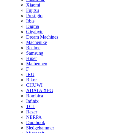
Xiaomi
Fujitsu
Prestigio
Irbis
Digma
Gigabyte
Dream Machines
Machenike
Realme
Samsung
Hiper
Maibenben
F+
IRU
Rikor
CHUWI
ADATA XPG
Rombica
Infinix
TCL
Razer
NERPA
Durabook
Sledgehammer