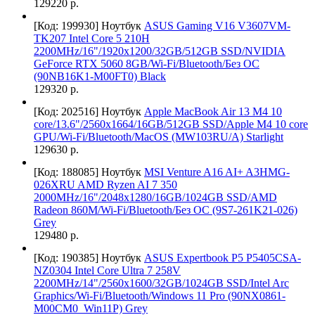
129220 р.
[Код: 199930]
Ноутбук
ASUS Gaming V16 V3607VM-
TK207 Intel Core 5 210H
2200MHz/16"/1920x1200/32GB/512GB SSD/NVIDIA
GeForce RTX 5060 8GB/Wi-Fi/Bluetooth/Без ОС
(90NB16K1-M00FT0) Black
129320 р.
[Код: 202516]
Ноутбук
Apple MacBook Air 13 M4 10
core/13.6"/2560x1664/16GB/512GB SSD/Apple M4 10 core
GPU/Wi-Fi/Bluetooth/MacOS (MW103RU/A) Starlight
129630 р.
[Код: 188085]
Ноутбук
MSI Venture A16 AI+ A3HMG-
026XRU AMD Ryzen AI 7 350
2000MHz/16"/2048x1280/16GB/1024GB SSD/AMD
Radeon 860M/Wi-Fi/Bluetooth/Без ОС (9S7-261K21-026)
Grey
129480 р.
[Код: 190385]
Ноутбук
ASUS Expertbook P5 P5405CSA-
NZ0304 Intel Core Ultra 7 258V
2200MHz/14"/2560x1600/32GB/1024GB SSD/Intel Arc
Graphics/Wi-Fi/Bluetooth/Windows 11 Pro (90NX0861-
M00CM0_Win11P) Grey