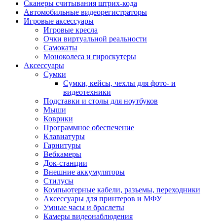
Сканеры считывания штрих-кода
Автомобильные видеорегистраторы
Игровые аксессуары
Игровые кресла
Очки виртуальной реальности
Самокаты
Моноколеса и гироскутеры
Аксессуары
Сумки
Сумки, кейсы, чехлы для фото- и
видеотехники
Подставки и столы для ноутбуков
Мыши
Коврики
Программное обеспечение
Клавиатуры
Гарнитуры
Вебкамеры
Док-станции
Внешние аккумуляторы
Стилусы
Компьютерные кабели, разъемы, переходники
Аксессуары для принтеров и МФУ
Умные часы и браслеты
Камеры видеонаблюдения