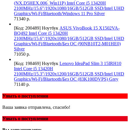
(NX.D5HEX.006_Win11P) Intel Core i5 13420H
2100MHz/15.6"/1920x1080/16GB/512GB SSD/Intel UHD
Graphics/Wi-Fi/Bluetooth/Windows 11 Pro Silver
71340 р.
[Код: 200489]
Ноутбук
ASUS VivoBook 15 X1502VA-
BQ492 Intel Core i5 13420H
2100MHz/15.6"/1920x1080/16GB/512GB SSD/Intel UHD
Graphics/Wi-Fi/Bluetooth/Без ОС (90NB10T2-M01HE0)
Silver
71050 р.
[Код: 198469]
Ноутбук
Lenovo IdeaPad Slim 3 15IRH10
Intel Core i5 13420H
2100MHz/15.3"/1920x1200/16GB/512GB SSD/Intel UHD
Graphics/Wi-Fi/Bluetooth/Без ОС (83K100DVPS) Grey
71140 р.
Узнать о поступлении
Ваша заявка отправлена, спасибо!
Узнать о поступлении
Вы запрашиваете: