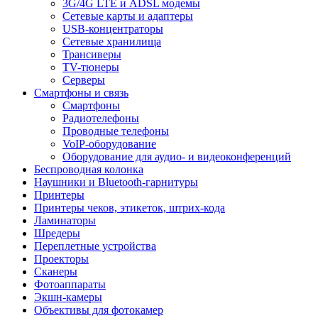
3G/4G LTE и ADSL модемы
Сетевые карты и адаптеры
USB-концентраторы
Сетевые хранилища
Трансиверы
TV-тюнеры
Серверы
Смартфоны и связь
Смартфоны
Радиотелефоны
Проводные телефоны
VoIP-оборудование
Оборудование для аудио- и видеоконференций
Беспроводная колонка
Наушники и Bluetooth-гарнитуры
Принтеры
Принтеры чеков, этикеток, штрих-кода
Ламинаторы
Шредеры
Переплетные устройства
Проекторы
Сканеры
Фотоаппараты
Экшн-камеры
Объективы для фотокамер