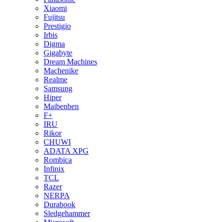
Xiaomi
Fujitsu
Prestigio
Irbis
Digma
Gigabyte
Dream Machines
Machenike
Realme
Samsung
Hiper
Maibenben
F+
IRU
Rikor
CHUWI
ADATA XPG
Rombica
Infinix
TCL
Razer
NERPA
Durabook
Sledgehammer