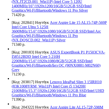
(NX.JT2CD.001_Win11P) Intel Core 5 120U
1400MHz/16"/1920x1200/16GB/512GB SSD/Intel
Graphics/Wi-Fi/Bluetooth/Windows 11 Pro Silver
71420 р.
[Код: 202841]
Ноутбук
Acer Aspire Lite 15 AL15-74P-569P
Intel Core Ultra 5 125H
3600MHz/15.6"/1920x1080/16GB/512GB SSD/Intel Arc
Graphics/Wi-Fi/Bluetooth/Windows 11 Pro
(NX.DQSCD.002_Win11P) Silver
71340 р.
[Код: 200183]
Ноутбук
ASUS ExpertBook P1 P1503CVA-
I58512BDD Intel Core 5 210H
2200MHz/15.6"/1920x1080/8GB/512GB SSD/Intel
Graphics/Wi-Fi/Bluetooth/Без ОС (90NX0881-M02N60)
Grey
71230 р.
[Код: 203817]
Ноутбук
Lenovo IdeaPad Slim 3 15IRH10
(83K1008YRM_Win11P) Intel Core i5 13420H
2100MHz/15.3"/1920x1200/16GB/512GB SSD/Intel UHD
Graphics/Wi-Fi/Bluetooth/Windows 11 Pro Blue
71390 р.
[Код: 204322]
Ноутбук
Acer Aspire Lite AL15-72P-598M