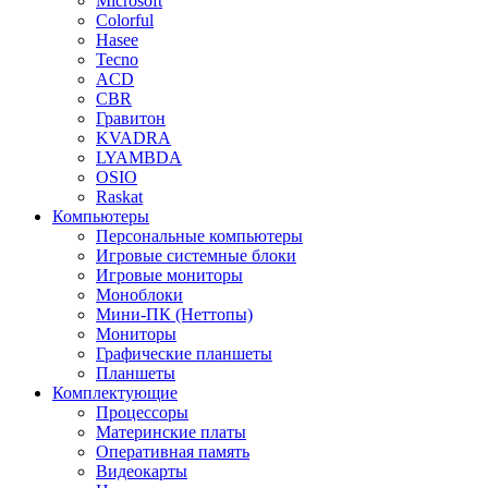
Microsoft
Colorful
Hasee
Tecno
ACD
CBR
Гравитон
KVADRA
LYAMBDA
OSIO
Raskat
Компьютеры
Персональные компьютеры
Игровые системные блоки
Игровые мониторы
Моноблоки
Мини-ПК (Неттопы)
Мониторы
Графические планшеты
Планшеты
Комплектующие
Процессоры
Материнские платы
Оперативная память
Видеокарты