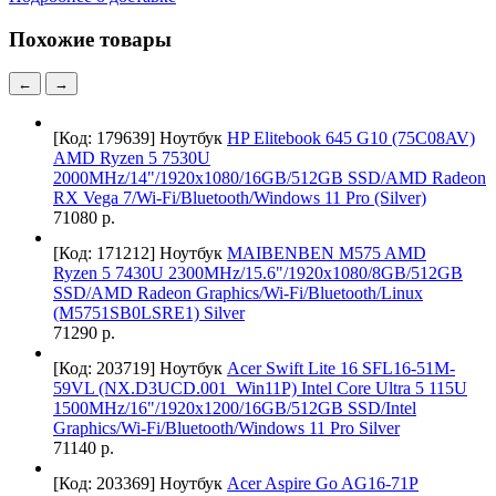
Похожие товары
←
→
[Код: 179639]
Ноутбук
HP Elitebook 645 G10 (75C08AV)
AMD Ryzen 5 7530U
2000MHz/14"/1920х1080/16GB/512GB SSD/AMD Radeon
RX Vega 7/Wi-Fi/Bluetooth/Windows 11 Pro (Silver)
71080 р.
[Код: 171212]
Ноутбук
MAIBENBEN M575 AMD
Ryzen 5 7430U 2300MHz/15.6"/1920x1080/8GB/512GB
SSD/AMD Radeon Graphics/Wi-Fi/Bluetooth/Linux
(M5751SB0LSRE1) Silver
71290 р.
[Код: 203719]
Ноутбук
Acer Swift Lite 16 SFL16-51M-
59VL (NX.D3UCD.001_Win11P) Intel Core Ultra 5 115U
1500MHz/16"/1920x1200/16GB/512GB SSD/Intel
Graphics/Wi-Fi/Bluetooth/Windows 11 Pro Silver
71140 р.
[Код: 203369]
Ноутбук
Acer Aspire Go AG16-71P