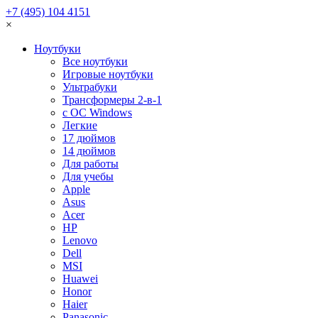
+7 (495) 104 4151
×
Ноутбуки
Все ноутбуки
Игровые ноутбуки
Ультрабуки
Трансформеры 2-в-1
с ОС Windows
Легкие
17 дюймов
14 дюймов
Для работы
Для учебы
Apple
Asus
Acer
HP
Lenovo
Dell
MSI
Huawei
Honor
Haier
Panasonic