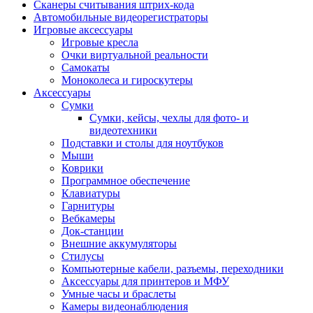
Сканеры считывания штрих-кода
Автомобильные видеорегистраторы
Игровые аксессуары
Игровые кресла
Очки виртуальной реальности
Самокаты
Моноколеса и гироскутеры
Аксессуары
Сумки
Сумки, кейсы, чехлы для фото- и
видеотехники
Подставки и столы для ноутбуков
Мыши
Коврики
Программное обеспечение
Клавиатуры
Гарнитуры
Вебкамеры
Док-станции
Внешние аккумуляторы
Стилусы
Компьютерные кабели, разъемы, переходники
Аксессуары для принтеров и МФУ
Умные часы и браслеты
Камеры видеонаблюдения