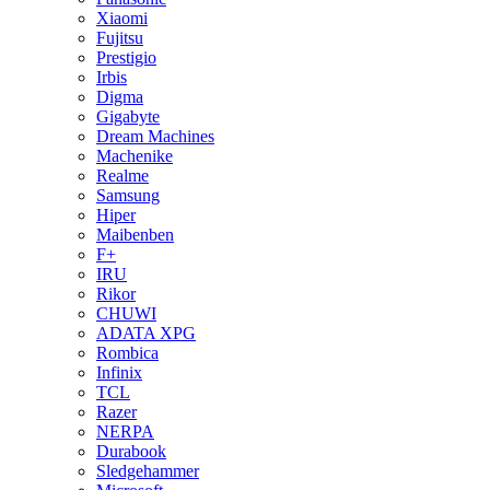
Xiaomi
Fujitsu
Prestigio
Irbis
Digma
Gigabyte
Dream Machines
Machenike
Realme
Samsung
Hiper
Maibenben
F+
IRU
Rikor
CHUWI
ADATA XPG
Rombica
Infinix
TCL
Razer
NERPA
Durabook
Sledgehammer