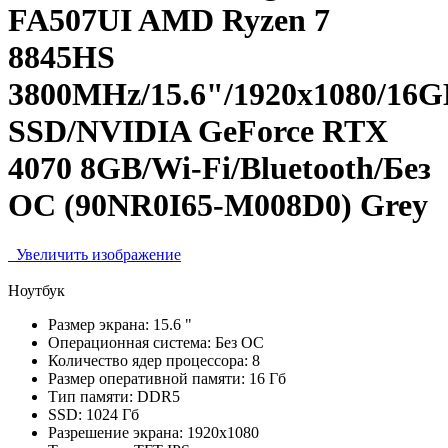
FA507UI AMD Ryzen 7
8845HS
3800MHz/15.6"/1920x1080/16
SSD/NVIDIA GeForce RTX
4070 8GB/Wi-Fi/Bluetooth/Без
ОС (90NR0I65-M008D0) Grey
Увеличить изображение
Ноутбук
Размер экрана:
15.6 "
Операционная система:
Без ОС
Количество ядер процессора:
8
Размер оперативной памяти:
16 Гб
Тип памяти:
DDR5
SSD:
1024 Гб
Разрешение экрана:
1920x1080