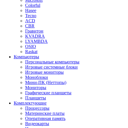
Microsoft
Colorful
Hasee
Tecno
ACD
CBR
Гравитон
KVADRA
LYAMBDA
OSIO
Raskat
Компьютеры
Персональные компьютеры
Игровые системные блоки
Игровые мониторы
Моноблоки
Мини-ПК (Неттопы)
Мониторы
Графические планшеты
Планшеты
Комплектующие
Процессоры
Материнские платы
Оперативная память
Видеокарты