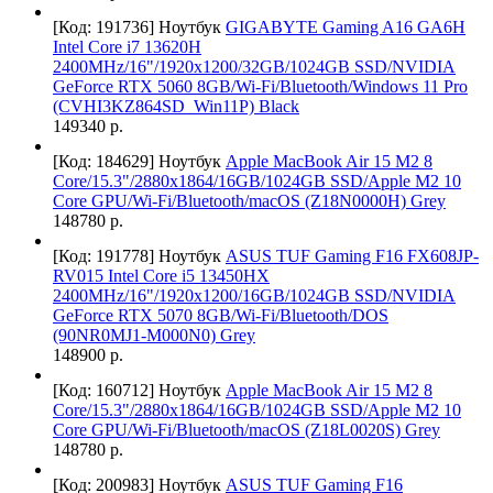
[Код: 191736]
Ноутбук
GIGABYTE Gaming A16 GA6H
Intel Core i7 13620H
2400MHz/16"/1920x1200/32GB/1024GB SSD/NVIDIA
GeForce RTX 5060 8GB/Wi-Fi/Bluetooth/Windows 11 Pro
(CVHI3KZ864SD_Win11P) Black
149340 р.
[Код: 184629]
Ноутбук
Apple MacBook Air 15 M2 8
Core/15.3"/2880x1864/16GB/1024GB SSD/Apple M2 10
Core GPU/Wi-Fi/Bluetooth/macOS (Z18N0000H) Grey
148780 р.
[Код: 191778]
Ноутбук
ASUS TUF Gaming F16 FX608JP-
RV015 Intel Core i5 13450HX
2400MHz/16"/1920x1200/16GB/1024GB SSD/NVIDIA
GeForce RTX 5070 8GB/Wi-Fi/Bluetooth/DOS
(90NR0MJ1-M000N0) Grey
148900 р.
[Код: 160712]
Ноутбук
Apple MacBook Air 15 M2 8
Core/15.3"/2880x1864/16GB/1024GB SSD/Apple M2 10
Core GPU/Wi-Fi/Bluetooth/macOS (Z18L0020S) Grey
148780 р.
[Код: 200983]
Ноутбук
ASUS TUF Gaming F16