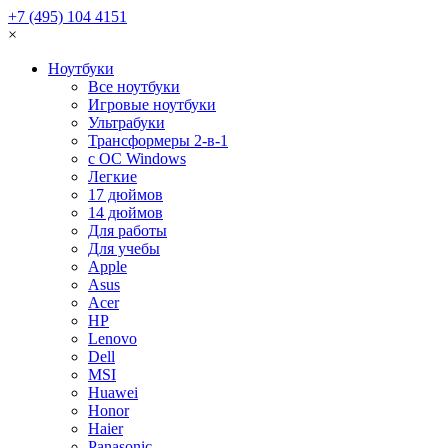
+7 (495) 104 4151
×
Ноутбуки
Все ноутбуки
Игровые ноутбуки
Ультрабуки
Трансформеры 2-в-1
с ОС Windows
Легкие
17 дюймов
14 дюймов
Для работы
Для учебы
Apple
Asus
Acer
HP
Lenovo
Dell
MSI
Huawei
Honor
Haier
Panasonic