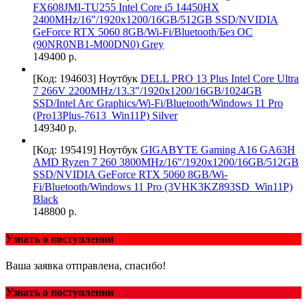
FX608JMI-TU255 Intel Core i5 14450HX
2400MHz/16"/1920x1200/16GB/512GB SSD/NVIDIA
GeForce RTX 5060 8GB/Wi-Fi/Bluetooth/Без ОС
(90NR0NB1-M00DN0) Grey
149400 р.
[Код: 194603]
Ноутбук
DELL PRO 13 Plus Intel Core Ultra
7 266V 2200MHz/13.3"/1920x1200/16GB/1024GB
SSD/Intel Arc Graphics/Wi-Fi/Bluetooth/Windows 11 Pro
(Pro13Plus-7613_Win11P) Silver
149340 р.
[Код: 195419]
Ноутбук
GIGABYTE Gaming A16 GA63H
AMD Ryzen 7 260 3800MHz/16"/1920x1200/16GB/512GB
SSD/NVIDIA GeForce RTX 5060 8GB/Wi-
Fi/Bluetooth/Windows 11 Pro (3VHK3KZ893SD_Win11P)
Black
148800 р.
Узнать о поступлении
Ваша заявка отправлена, спасибо!
Узнать о поступлении