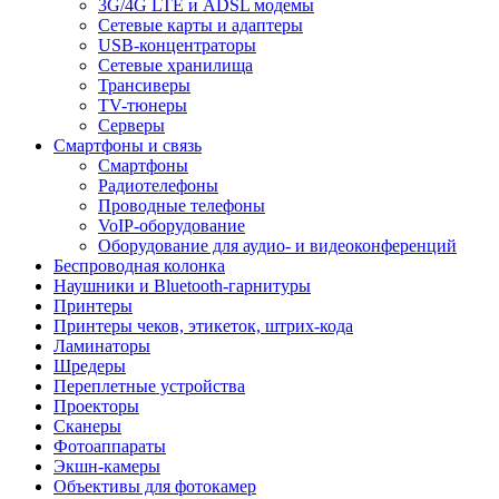
3G/4G LTE и ADSL модемы
Сетевые карты и адаптеры
USB-концентраторы
Сетевые хранилища
Трансиверы
TV-тюнеры
Серверы
Смартфоны и связь
Смартфоны
Радиотелефоны
Проводные телефоны
VoIP-оборудование
Оборудование для аудио- и видеоконференций
Беспроводная колонка
Наушники и Bluetooth-гарнитуры
Принтеры
Принтеры чеков, этикеток, штрих-кода
Ламинаторы
Шредеры
Переплетные устройства
Проекторы
Сканеры
Фотоаппараты
Экшн-камеры
Объективы для фотокамер