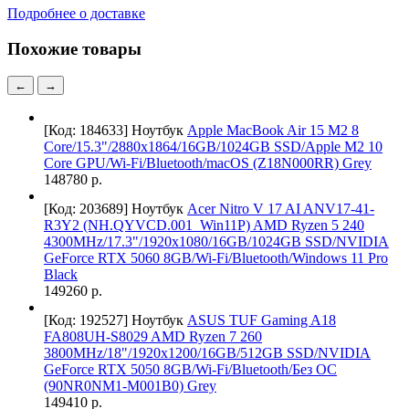
Подробнее о доставке
Похожие товары
←
→
[Код: 184633]
Ноутбук
Apple MacBook Air 15 M2 8
Core/15.3"/2880x1864/16GB/1024GB SSD/Apple M2 10
Core GPU/Wi-Fi/Bluetooth/macOS (Z18N000RR) Grey
148780 р.
[Код: 203689]
Ноутбук
Acer Nitro V 17 AI ANV17-41-
R3Y2 (NH.QYVCD.001_Win11P) AMD Ryzen 5 240
4300MHz/17.3"/1920x1080/16GB/1024GB SSD/NVIDIA
GeForce RTX 5060 8GB/Wi-Fi/Bluetooth/Windows 11 Pro
Black
149260 р.
[Код: 192527]
Ноутбук
ASUS TUF Gaming A18
FA808UH-S8029 AMD Ryzen 7 260
3800MHz/18"/1920x1200/16GB/512GB SSD/NVIDIA
GeForce RTX 5050 8GB/Wi-Fi/Bluetooth/Без ОС
(90NR0NM1-M001B0) Grey
149410 р.