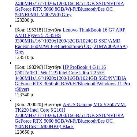
2400MHz/16"/1920x1200/16GB/512GB SSD/NVIDIA
GeForce RTX 5060 8GB/Wi-Fi/Bluetooth/Без ОС
(90NR0MI1-M002W0) Grey
123300 р.
[Код: 195318]
Ноутбук
Lenovo ThinkBook 16 G7 ARP
AMD Ryzen 5 7535HS
3300MHz/16"/1920x1200/32GB/1024GB SSD/AMD
Radeon 660M/Wi-Fi/Bluetooth/Без ОС (21MW00ABSA)
Grey
123510 р.
[Код: 198296]
Ноутбук
HP ProBook 4 G1i 16
(D0UV0ET_Win11P) Intel Core Ultra 7 255H
4400MHz/16"/1920x1200/16GB/1024GB SSD/NVIDIA
GeForce RTX 3050 4GB/Wi-Fi/Bluetooth/Windows 11 Pro
(Silver)
123340 р.
[Код: 200020]
Ноутбук
ASUS Gaming V16 V3607VM-
TK220 Intel Core 5 210H
2200MHz/16"/1920x1200/16GB/512GB SSD/NVIDIA
GeForce RTX 5060 8GB/Wi-Fi/Bluetooth/Без ОС
(90NB16K1-M00HK0) Black
123650 р.