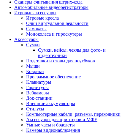
Сканеры считывания штрих-кода
Автомобильные видеорегистраторы
Игровые аксессуары
Игровые кресла
Очки виртуальной реальности
Самокаты
Моноколеса и гироскутеры
Аксессуары
Сумки
Сумки, кейсы, чехлы для фото- и
видеотехники
Подставки и столы для ноутбуков
Мыши
Коврики
Программное обеспечение
Клавиатуры
Гарнитуры
Вебкамеры
Док-станции
Внешние аккумуляторы
Стилусы
Компьютерные кабели, разъемы, переходники
Аксессуары для принтеров и МФУ
Умные часы и браслеты
Камеры видеонаблюдения