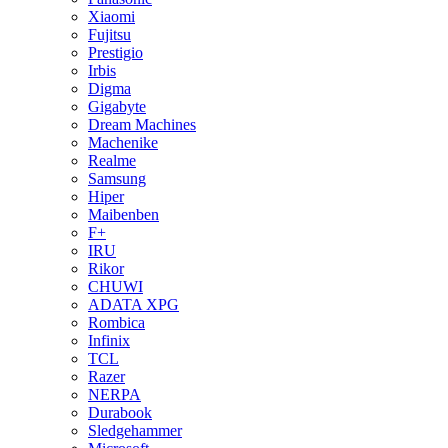
Xiaomi
Fujitsu
Prestigio
Irbis
Digma
Gigabyte
Dream Machines
Machenike
Realme
Samsung
Hiper
Maibenben
F+
IRU
Rikor
CHUWI
ADATA XPG
Rombica
Infinix
TCL
Razer
NERPA
Durabook
Sledgehammer