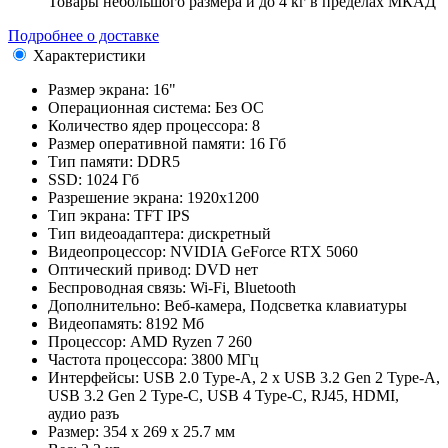
Товары небольшого размера и до 4 кг в пределах МКАД
Подробнее о доставке
Характеристики
Размер экрана:
16"
Операционная система:
Без ОС
Количество ядер процессора:
8
Размер оперативной памяти:
16 Гб
Тип памяти:
DDR5
SSD:
1024 Гб
Разрешение экрана:
1920x1200
Тип экрана:
TFT IPS
Тип видеоадаптера:
дискретный
Видеопроцессор:
NVIDIA GeForce RTX 5060
Оптический привод:
DVD нет
Беспроводная связь:
Wi-Fi, Bluetooth
Дополнительно:
Веб-камера, Подсветка клавиатуры
Видеопамять:
8192 Мб
Процессор:
AMD Ryzen 7 260
Частота процессора:
3800 МГц
Интерфейсы:
USB 2.0 Type-A, 2 x USB 3.2 Gen 2 Type-A,
USB 3.2 Gen 2 Type-C, USB 4 Type-C, RJ45, HDMI,
аудио разъ
Размер:
354 x 269 x 25.7 мм