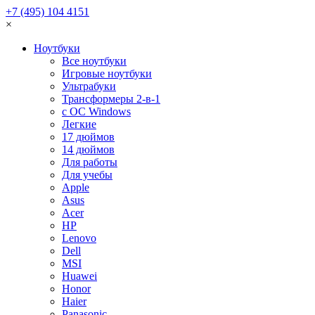
+7 (495) 104 4151
×
Ноутбуки
Все ноутбуки
Игровые ноутбуки
Ультрабуки
Трансформеры 2-в-1
с ОС Windows
Легкие
17 дюймов
14 дюймов
Для работы
Для учебы
Apple
Asus
Acer
HP
Lenovo
Dell
MSI
Huawei
Honor
Haier
Panasonic