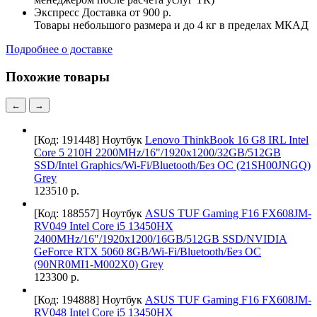
Экспресс Доставка
от 900 р.
Товары небольшого размера и до 4 кг в пределах МКАД
Подробнее о доставке
Похожие товары
←
→
[Код: 191448]
Ноутбук
Lenovo ThinkBook 16 G8 IRL Intel
Core 5 210H 2200MHz/16"/1920x1200/32GB/512GB
SSD/Intel Graphics/Wi-Fi/Bluetooth/Без ОС (21SH00JNGQ)
Grey
123510 р.
[Код: 188557]
Ноутбук
ASUS TUF Gaming F16 FX608JM-
RV049 Intel Core i5 13450HX
2400MHz/16"/1920x1200/16GB/512GB SSD/NVIDIA
GeForce RTX 5060 8GB/Wi-Fi/Bluetooth/Без ОС
(90NR0MI1-M002X0) Grey
123300 р.
[Код: 194888]
Ноутбук
ASUS TUF Gaming F16 FX608JM-
RV048 Intel Core i5 13450HX