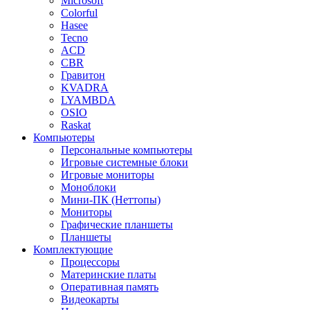
Microsoft
Colorful
Hasee
Tecno
ACD
CBR
Гравитон
KVADRA
LYAMBDA
OSIO
Raskat
Компьютеры
Персональные компьютеры
Игровые системные блоки
Игровые мониторы
Моноблоки
Мини-ПК (Неттопы)
Мониторы
Графические планшеты
Планшеты
Комплектующие
Процессоры
Материнские платы
Оперативная память
Видеокарты