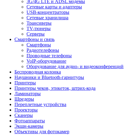
3G/4G LTE и ADSL модемы
Сетевые карты и адаптеры
USB-концентраторы
Сетевые хранилища
Трансиверы
TV-тюнеры
Серверы
Смартфоны и связь
Смартфоны
Радиотелефоны
Проводные телефоны
VoIP-оборудование
Оборудование для аудио- и видеоконференций
Беспроводная колонка
Наушники и Bluetooth-гарнитуры
Принтеры
Принтеры чеков, этикеток, штрих-кода
Ламинаторы
Шредеры
Переплетные устройства
Проекторы
Сканеры
Фотоаппараты
Экшн-камеры
Объективы для фотокамер