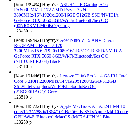
[Код: 199494]
Ноутбук
ASUS TUF Gaming A16
FA608UMI-TU172 AMD Ryzen 7 260
3800MHz/16"/1920x1200/16GB/512GB SSD/NVIDIA
GeForce RTX 5060 8GB/Wi-Fi/Bluetooth/Без ОС
(90NR0KV1-M00BC0) Grey
123430 р.
[Код: 199492]
Ноутбук
Acer Nitro V 15 ANV15-A31-
R6GF AMD Ryzen 7 170
3200MHz/15.6"/1920x1080/16GB/512GB SSD/NVIDIA
GeForce RTX 5060 8GB/Wi-Fi/Bluetooth/Без ОС
(NH.U3RER.004) Black
123510 р.
[Код: 191446]
Ноутбук
Lenovo ThinkBook 14 G8 IRL Intel
Core 5 210H 2200MHz/14"/1920x1200/32GB/512GB
SSD/Intel Graphics/Wi-Fi/Bluetooth/Без ОС
(21SG00HAGQ) Grey
123510 р.
[Код: 185722]
Ноутбук
Apple MacBook Air A3241 M4 10
core/15.3"/2880x1864/16GB/256GB SSD/Apple M4 10 core
GPU/Wi-Fi/Bluetooth/MacOS (MC7A4HN/A) Blue
123250 р.