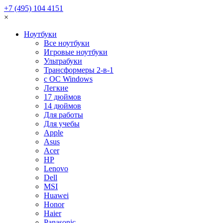
+7 (495) 104 4151
×
Ноутбуки
Все ноутбуки
Игровые ноутбуки
Ультрабуки
Трансформеры 2-в-1
с ОС Windows
Легкие
17 дюймов
14 дюймов
Для работы
Для учебы
Apple
Asus
Acer
HP
Lenovo
Dell
MSI
Huawei
Honor
Haier
Panasonic