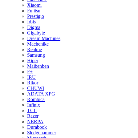
Xiaomi
Fujitsu
Prestigio
Irbis
Digma
Gigabyte
Dream Machines
Machenike
Realme
Samsung
Hiper
Maibenben
F+
IRU
Rikor
CHUWI
ADATA XPG
Rombica
Infinix
TCL
Razer
NERPA
Durabook
Sledgehammer