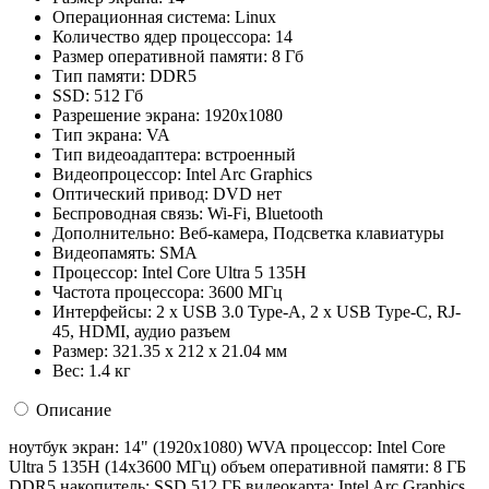
Операционная система:
Linux
Количество ядер процессора:
14
Размер оперативной памяти:
8 Гб
Тип памяти:
DDR5
SSD:
512 Гб
Разрешение экрана:
1920x1080
Тип экрана:
VA
Тип видеоадаптера:
встроенный
Видеопроцессор:
Intel Arc Graphics
Оптический привод:
DVD нет
Беспроводная связь:
Wi-Fi, Bluetooth
Дополнительно:
Веб-камера, Подсветка клавиатуры
Видеопамять:
SMA
Процессор:
Intel Core Ultra 5 135H
Частота процессора:
3600 МГц
Интерфейсы:
2 x USB 3.0 Type-A, 2 x USB Type-С, RJ-
45, HDMI, аудио разъем
Размер:
321.35 x 212 x 21.04 мм
Вес:
1.4 кг
Описание
ноутбук экран: 14" (1920x1080) WVA процессор: Intel Core
Ultra 5 135H (14x3600 МГц) объем оперативной памяти: 8 ГБ
DDR5 накопитель: SSD 512 ГБ видеокарта: Intel Arc Graphics