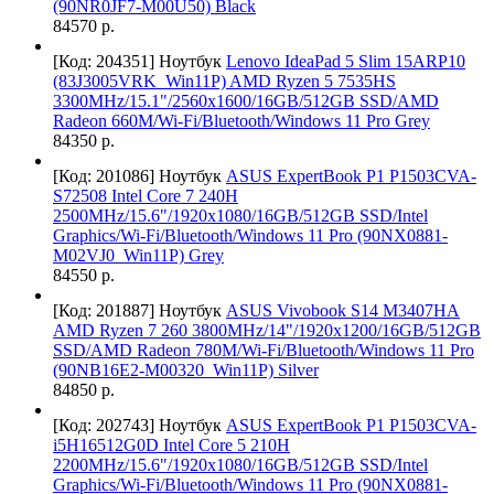
(90NR0JF7-M00U50) Black
84570 р.
[Код: 204351]
Ноутбук
Lenovo IdeaPad 5 Slim 15ARP10
(83J3005VRK_Win11P) AMD Ryzen 5 7535HS
3300MHz/15.1"/2560x1600/16GB/512GB SSD/AMD
Radeon 660M/Wi-Fi/Bluetooth/Windows 11 Pro Grey
84350 р.
[Код: 201086]
Ноутбук
ASUS ExpertBook P1 P1503CVA-
S72508 Intel Core 7 240H
2500MHz/15.6"/1920x1080/16GB/512GB SSD/Intel
Graphics/Wi-Fi/Bluetooth/Windows 11 Pro (90NX0881-
M02VJ0_Win11P) Grey
84550 р.
[Код: 201887]
Ноутбук
ASUS Vivobook S14 M3407HA
AMD Ryzen 7 260 3800MHz/14"/1920x1200/16GB/512GB
SSD/AMD Radeon 780M/Wi-Fi/Bluetooth/Windows 11 Pro
(90NB16E2-M00320_Win11P) Silver
84850 р.
[Код: 202743]
Ноутбук
ASUS ExpertBook P1 P1503CVA-
i5H16512G0D Intel Core 5 210H
2200MHz/15.6"/1920x1080/16GB/512GB SSD/Intel
Graphics/Wi-Fi/Bluetooth/Windows 11 Pro (90NX0881-