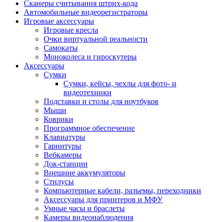
Сканеры считывания штрих-кода
Автомобильные видеорегистраторы
Игровые аксессуары
Игровые кресла
Очки виртуальной реальности
Самокаты
Моноколеса и гироскутеры
Аксессуары
Сумки
Сумки, кейсы, чехлы для фото- и
видеотехники
Подставки и столы для ноутбуков
Мыши
Коврики
Программное обеспечение
Клавиатуры
Гарнитуры
Вебкамеры
Док-станции
Внешние аккумуляторы
Стилусы
Компьютерные кабели, разъемы, переходники
Аксессуары для принтеров и МФУ
Умные часы и браслеты
Камеры видеонаблюдения