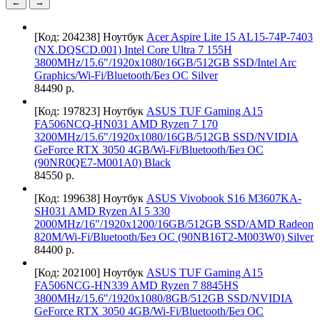
←
→
[Код: 204238]
Ноутбук
Acer Aspire Lite 15 AL15-74P-7403
(NX.DQSCD.001) Intel Core Ultra 7 155H
3800MHz/15.6"/1920x1080/16GB/512GB SSD/Intel Arc
Graphics/Wi-Fi/Bluetooth/Без ОС Silver
84490 р.
[Код: 197823]
Ноутбук
ASUS TUF Gaming A15
FA506NCQ-HN031 AMD Ryzen 7 170
3200MHz/15.6"/1920x1080/16GB/512GB SSD/NVIDIA
GeForce RTX 3050 4GB/Wi-Fi/Bluetooth/Без ОС
(90NR0QE7-M001A0) Black
84550 р.
[Код: 199638]
Ноутбук
ASUS Vivobook S16 M3607KA-
SH031 AMD Ryzen AI 5 330
2000MHz/16"/1920x1200/16GB/512GB SSD/AMD Radeon
820M/Wi-Fi/Bluetooth/Без ОС (90NB16T2-M003W0) Silver
84400 р.
[Код: 202100]
Ноутбук
ASUS TUF Gaming A15
FA506NCG-HN339 AMD Ryzen 7 8845HS
3800MHz/15.6"/1920x1080/8GB/512GB SSD/NVIDIA
GeForce RTX 3050 4GB/Wi-Fi/Bluetooth/Без ОС