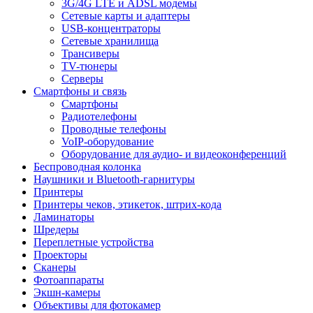
3G/4G LTE и ADSL модемы
Сетевые карты и адаптеры
USB-концентраторы
Сетевые хранилища
Трансиверы
TV-тюнеры
Серверы
Смартфоны и связь
Смартфоны
Радиотелефоны
Проводные телефоны
VoIP-оборудование
Оборудование для аудио- и видеоконференций
Беспроводная колонка
Наушники и Bluetooth-гарнитуры
Принтеры
Принтеры чеков, этикеток, штрих-кода
Ламинаторы
Шредеры
Переплетные устройства
Проекторы
Сканеры
Фотоаппараты
Экшн-камеры
Объективы для фотокамер