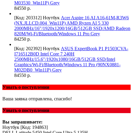
M03530_Win11P) Grey
84550 р.
[Код: 203312]
Ноутбук
Acer Aspire 16 AI A16-61M-R3W6
(NX.JLLCD.004_Win11P) AMD Ryzen AI 5 330
2000MHz/16"/1920x1200/16GB/512GB SSD/AMD Radeon
820M/Wi-Fi/Bluetooth/Windows 11 Pro Grey
84250 р.
[Код: 202392]
Ноутбук
ASUS ExpertBook P1 P1503CVA-
I716512B0D Intel Core 7 240H
2500MHz/15.6"/1920x1080/16GB/512GB SSD/Intel
Graphics/Wi-Fi/Bluetooth/Windows 11 Pro (90NX0881-
M02DB0_Win11P) Grey
84550 р.
Узнать о поступлении
Ваша заявка отправлена, спасибо!
Узнать о поступлении
Вы запрашиваете:
Ноутбук
[Код: 194863]
DELL Latitude 5450 Intel Core Ultra 5 135H