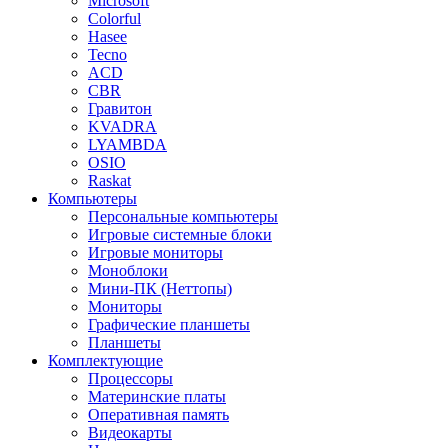
Microsoft
Colorful
Hasee
Tecno
ACD
CBR
Гравитон
KVADRA
LYAMBDA
OSIO
Raskat
Компьютеры
Персональные компьютеры
Игровые системные блоки
Игровые мониторы
Моноблоки
Мини-ПК (Неттопы)
Мониторы
Графические планшеты
Планшеты
Комплектующие
Процессоры
Материнские платы
Оперативная память
Видеокарты