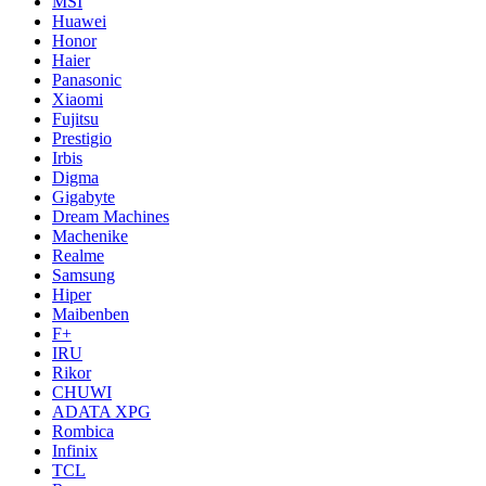
MSI
Huawei
Honor
Haier
Panasonic
Xiaomi
Fujitsu
Prestigio
Irbis
Digma
Gigabyte
Dream Machines
Machenike
Realme
Samsung
Hiper
Maibenben
F+
IRU
Rikor
CHUWI
ADATA XPG
Rombica
Infinix
TCL