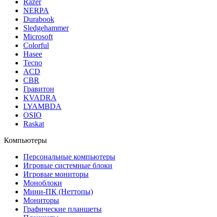
Razer
NERPA
Durabook
Sledgehammer
Microsoft
Colorful
Hasee
Tecno
ACD
CBR
Гравитон
KVADRA
LYAMBDA
OSIO
Raskat
Компьютеры
Персональные компьютеры
Игровые системные блоки
Игровые мониторы
Моноблоки
Мини-ПК (Неттопы)
Мониторы
Графические планшеты