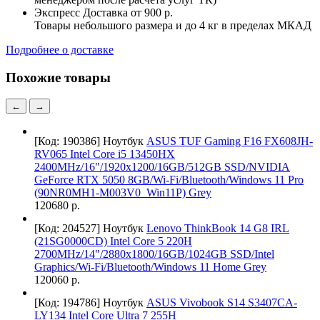
Экспресс Доставка
от 900 р.
Товары небольшого размера и до 4 кг в пределах МКАД
Подробнее о доставке
Похожие товары
←
→
[Код: 190386]
Ноутбук
ASUS TUF Gaming F16 FX608JH-
RV065 Intel Core i5 13450HX
2400MHz/16"/1920x1200/16GB/512GB SSD/NVIDIA
GeForce RTX 5050 8GB/Wi-Fi/Bluetooth/Windows 11 Pro
(90NR0MH1-M003V0_Win11P) Grey
120680 р.
[Код: 204527]
Ноутбук
Lenovo ThinkBook 14 G8 IRL
(21SG0000CD) Intel Core 5 220H
2700MHz/14"/2880x1800/16GB/1024GB SSD/Intel
Graphics/Wi-Fi/Bluetooth/Windows 11 Home Grey
120060 р.
[Код: 194786]
Ноутбук
ASUS Vivobook S14 S3407CA-
LY134 Intel Core Ultra 7 255H