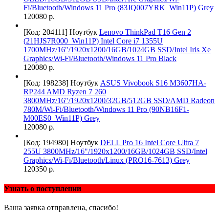
Fi/Bluetooth/Windows 11 Pro (83JQ007YRK_Win11P) Grey
120080 р.
[Код: 204111]
Ноутбук
Lenovo ThinkPad T16 Gen 2
(21HJS7R000_Win11P) Intel Core i7 1355U
1700MHz/16"/1920x1200/16GB/1024GB SSD/Intel Iris Xe
Graphics/Wi-Fi/Bluetooth/Windows 11 Pro Black
120080 р.
[Код: 198238]
Ноутбук
ASUS Vivobook S16 M3607HA-
RP244 AMD Ryzen 7 260
3800MHz/16"/1920x1200/32GB/512GB SSD/AMD Radeon
780M/Wi-Fi/Bluetooth/Windows 11 Pro (90NB16F1-
M00ES0_Win11P) Grey
120080 р.
[Код: 194980]
Ноутбук
DELL Pro 16 Intel Core Ultra 7
255U 3800MHz/16"/1920x1200/16GB/1024GB SSD/Intel
Graphics/Wi-Fi/Bluetooth/Linux (PRO16-7613) Grey
120350 р.
Узнать о поступлении
Ваша заявка отправлена, спасибо!