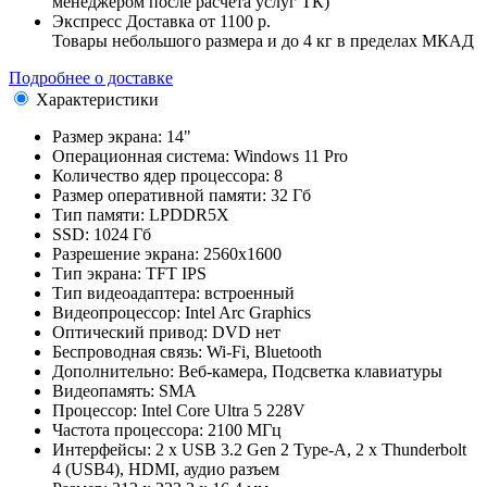
менеджером после расчета услуг ТК)
Экспресс Доставка
от 1100 р.
Товары небольшого размера и до 4 кг в пределах МКАД
Подробнее о доставке
Характеристики
Размер экрана:
14"
Операционная система:
Windows 11 Pro
Количество ядер процессора:
8
Размер оперативной памяти:
32 Гб
Тип памяти:
LPDDR5X
SSD:
1024 Гб
Разрешение экрана:
2560x1600
Тип экрана:
TFT IPS
Тип видеоадаптера:
встроенный
Видеопроцессор:
Intel Arc Graphics
Оптический привод:
DVD нет
Беспроводная связь:
Wi-Fi, Bluetooth
Дополнительно:
Веб-камера, Подсветка клавиатуры
Видеопамять:
SMA
Процессор:
Intel Core Ultra 5 228V
Частота процессора:
2100 МГц
Интерфейсы:
2 x USB 3.2 Gen 2 Type-A, 2 x Thunderbolt
4 (USB4), HDMI, аудио разъем