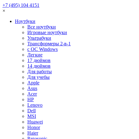
+7 (495) 104 4151
×
Ноутбуки
Все ноутбуки
Игровые ноутбуки
Ультрабуки
Трансформеры 2-в-1
с ОС Windows
Легкие
17 дюймов
14 дюймов
Для работы
Для учебы
Apple
Asus
Acer
HP
Lenovo
Dell
MSI
Huawei
Honor
Haier
Panasonic