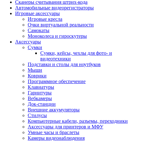
Сканеры считывания штрих-кода
Автомобильные видеорегистраторы
Игровые аксессуары
Игровые кресла
Очки виртуальной реальности
Самокаты
Моноколеса и гироскутеры
Аксессуары
Сумки
Сумки, кейсы, чехлы для фото- и
видеотехники
Подставки и столы для ноутбуков
Мыши
Коврики
Программное обеспечение
Клавиатуры
Гарнитуры
Вебкамеры
Док-станции
Внешние аккумуляторы
Стилусы
Компьютерные кабели, разъемы, переходники
Аксессуары для принтеров и МФУ
Умные часы и браслеты
Камеры видеонаблюдения