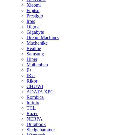
Xiaomi
Fujitsu
Prestigio
Irbis
Digma
Gigabyte
Dream Machines
Machenike
Realme
Samsung
Hiper
Maibenben
F+
IRU
Rikor
CHUWI
ADATA XPG
Rombica
Infinix
TCL
Razer
NERPA
Durabook
Sledgehammer