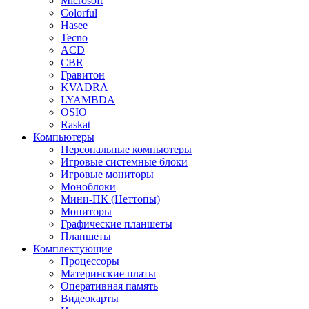
Microsoft
Colorful
Hasee
Tecno
ACD
CBR
Гравитон
KVADRA
LYAMBDA
OSIO
Raskat
Компьютеры
Персональные компьютеры
Игровые системные блоки
Игровые мониторы
Моноблоки
Мини-ПК (Неттопы)
Мониторы
Графические планшеты
Планшеты
Комплектующие
Процессоры
Материнские платы
Оперативная память
Видеокарты