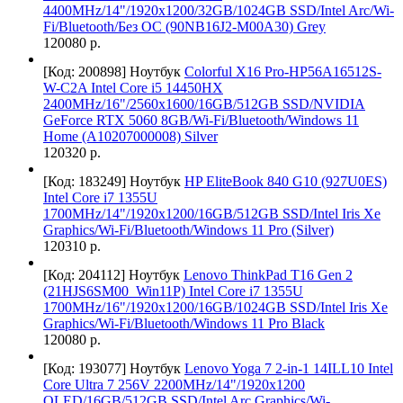
4400MHz/14"/1920x1200/32GB/1024GB SSD/Intel Arc/Wi-
Fi/Bluetooth/Без ОС (90NB16J2-M00A30) Grey
120080 р.
[Код: 200898]
Ноутбук
Colorful X16 Pro-HP56A16512S-
W-C2A Intel Core i5 14450HX
2400MHz/16"/2560x1600/16GB/512GB SSD/NVIDIA
GeForce RTX 5060 8GB/Wi-Fi/Bluetooth/Windows 11
Home (A10207000008) Silver
120320 р.
[Код: 183249]
Ноутбук
HP EliteBook 840 G10 (927U0ES)
Intel Core i7 1355U
1700MHz/14"/1920x1200/16GB/512GB SSD/Intel Iris Xe
Graphics/Wi-Fi/Bluetooth/Windows 11 Pro (Silver)
120310 р.
[Код: 204112]
Ноутбук
Lenovo ThinkPad T16 Gen 2
(21HJS6SM00_Win11P) Intel Core i7 1355U
1700MHz/16"/1920x1200/16GB/1024GB SSD/Intel Iris Xe
Graphics/Wi-Fi/Bluetooth/Windows 11 Pro Black
120080 р.
[Код: 193077]
Ноутбук
Lenovo Yoga 7 2-in-1 14ILL10 Intel
Core Ultra 7 256V 2200MHz/14"/1920x1200
OLED/16GB/512GB SSD/Intel Arc Graphics/Wi-