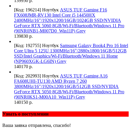
139950 р.
[Код: 196214]
Ноутбук
ASUS TUF Gaming F16
FX608JMR-RV130 Intel Core i5 14450HX
2400MHz/16"/1920x1200/16GB/1024GB SSD/NVIDIA
GeForce RTX 5060 8GB/Wi-Fi/Bluetooth/Windows 11 Pro
(90NR0NB1-M007D0_Win11P) Grey
139830 р.
[Код: 192755]
Ноутбук
Samsung Galaxy Book4 Pro 16 Intel
Core Ultra 5 125U 1300MHz/16"/2880х1800/16GB/512GB
SSD/Intel Graphics/Wi-Fi/Bluetooth/Windows 11 Home
(NP960XGK-LG6IN) Grey
140170 р.
[Код: 202993]
Ноутбук
ASUS TUF Gaming A16
FA608UHI-TU130 AMD Ryzen 7 260
3800MHz/16"/1920x1200/16GB/512GB SSD/NVIDIA
GeForce RTX 5050 8GB/Wi-Fi/Bluetooth/Windows 11 Pro
(90NR0KS1-M00A10_Win11P) Grey
140150 р.
Узнать о поступлении
Ваша заявка отправлена, спасибо!