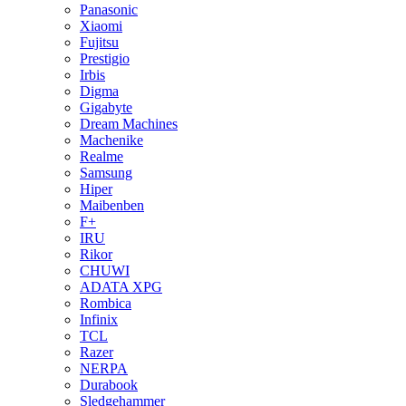
Panasonic
Xiaomi
Fujitsu
Prestigio
Irbis
Digma
Gigabyte
Dream Machines
Machenike
Realme
Samsung
Hiper
Maibenben
F+
IRU
Rikor
CHUWI
ADATA XPG
Rombica
Infinix
TCL
Razer
NERPA
Durabook
Sledgehammer