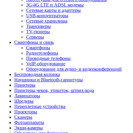
3G/4G LTE и ADSL модемы
Сетевые карты и адаптеры
USB-концентраторы
Сетевые хранилища
Трансиверы
TV-тюнеры
Серверы
Смартфоны и связь
Смартфоны
Радиотелефоны
Проводные телефоны
VoIP-оборудование
Оборудование для аудио- и видеоконференций
Беспроводная колонка
Наушники и Bluetooth-гарнитуры
Принтеры
Принтеры чеков, этикеток, штрих-кода
Ламинаторы
Шредеры
Переплетные устройства
Проекторы
Сканеры
Фотоаппараты
Экшн-камеры