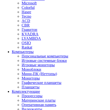
Microsoft
Colorful
Hasee
Tecno
ACD
CBR
Гравитон
KVADRA
LYAMBDA
OSIO
Raskat
Компьютеры
Персональные компьютеры
Игровые системные блоки
Игровые мониторы
Моноблоки
Мини-ПК (Неттопы)
Мониторы
Графические планшеты
Планшеты
Комплектующие
Процессоры
Материнские платы
Оперативная память
Видеокарты