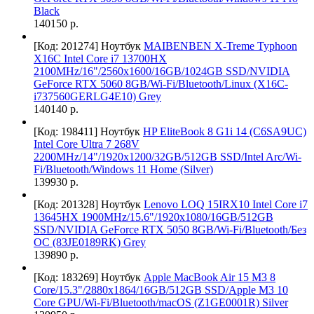
Black
140150 р.
[Код: 201274]
Ноутбук
MAIBENBEN X-Treme Typhoon
X16C Intel Core i7 13700HX
2100MHz/16"/2560x1600/16GB/1024GB SSD/NVIDIA
GeForce RTX 5060 8GB/Wi-Fi/Bluetooth/Linux (X16C-
i737560GERLG4E10) Grey
140140 р.
[Код: 198411]
Ноутбук
HP EliteBook 8 G1i 14 (C6SA9UC)
Intel Core Ultra 7 268V
2200MHz/14"/1920x1200/32GB/512GB SSD/Intel Arc/Wi-
Fi/Bluetooth/Windows 11 Home (Silver)
139930 р.
[Код: 201328]
Ноутбук
Lenovo LOQ 15IRX10 Intel Core i7
13645HX 1900MHz/15.6"/1920x1080/16GB/512GB
SSD/NVIDIA GeForce RTX 5050 8GB/Wi-Fi/Bluetooth/Без
ОС (83JE0189RK) Grey
139890 р.
[Код: 183269]
Ноутбук
Apple MacBook Air 15 M3 8
Core/15.3"/2880x1864/16GB/512GB SSD/Apple M3 10
Core GPU/Wi-Fi/Bluetooth/macOS (Z1GE0001R) Silver