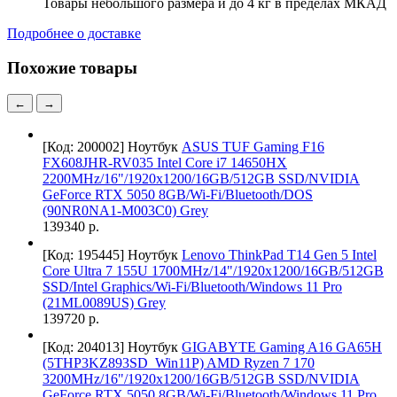
Товары небольшого размера и до 4 кг в пределах МКАД
Подробнее о доставке
Похожие товары
←
→
[Код: 200002]
Ноутбук
ASUS TUF Gaming F16
FX608JHR-RV035 Intel Core i7 14650HX
2200MHz/16"/1920x1200/16GB/512GB SSD/NVIDIA
GeForce RTX 5050 8GB/Wi-Fi/Bluetooth/DOS
(90NR0NA1-M003C0) Grey
139340 р.
[Код: 195445]
Ноутбук
Lenovo ThinkPad T14 Gen 5 Intel
Core Ultra 7 155U 1700MHz/14"/1920x1200/16GB/512GB
SSD/Intel Graphics/Wi-Fi/Bluetooth/Windows 11 Pro
(21ML0089US) Grey
139720 р.
[Код: 204013]
Ноутбук
GIGABYTE Gaming A16 GA65H
(5THP3KZ893SD_Win11P) AMD Ryzen 7 170
3200MHz/16"/1920x1200/16GB/512GB SSD/NVIDIA
GeForce RTX 5050 8GB/Wi-Fi/Bluetooth/Windows 11 Pro