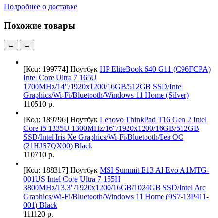
Подробнее о доставке
Похожие товары
←
→
[Код: 199774]
Ноутбук
HP EliteBook 640 G11 (C96FCPA)
Intel Core Ultra 7 165U
1700MHz/14"/1920x1200/16GB/512GB SSD/Intel
Graphics/Wi-Fi/Bluetooth/Windows 11 Home (Silver)
110510 р.
[Код: 189796]
Ноутбук
Lenovo ThinkPad T16 Gen 2 Intel
Core i5 1335U 1300MHz/16"/1920x1200/16GB/512GB
SSD/Intel Iris Xe Graphics/Wi-Fi/Bluetooth/Без ОС
(21HJS7QX00) Black
110710 р.
[Код: 188317]
Ноутбук
MSI Summit E13 AI Evo A1MTG-
001US Intel Core Ultra 7 155H
3800MHz/13.3"/1920x1200/16GB/1024GB SSD/Intel Arc
Graphics/Wi-Fi/Bluetooth/Windows 11 Home (9S7-13P411-
001) Black
111120 р.