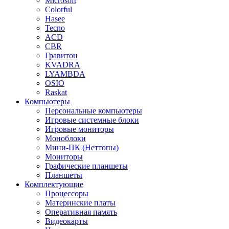
Microsoft
Colorful
Hasee
Tecno
ACD
CBR
Гравитон
KVADRA
LYAMBDA
OSIO
Raskat
Компьютеры
Персональные компьютеры
Игровые системные блоки
Игровые мониторы
Моноблоки
Мини-ПК (Неттопы)
Мониторы
Графические планшеты
Планшеты
Комплектующие
Процессоры
Материнские платы
Оперативная память
Видеокарты