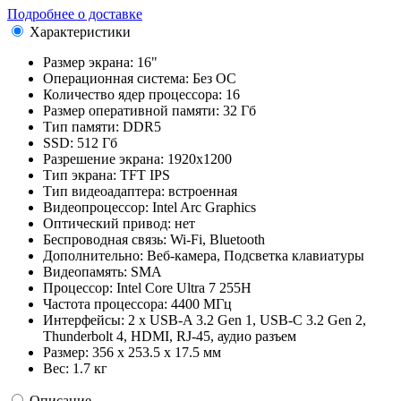
Подробнее о доставке
Характеристики
Размер экрана:
16"
Операционная система:
Без ОС
Количество ядер процессора:
16
Размер оперативной памяти:
32 Гб
Тип памяти:
DDR5
SSD:
512 Гб
Разрешение экрана:
1920x1200
Тип экрана:
TFT IPS
Тип видеоадаптера:
встроенная
Видеопроцессор:
Intel Arc Graphics
Оптический привод:
нет
Беспроводная связь:
Wi-Fi, Bluetooth
Дополнительно:
Веб-камера, Подсветка клавиатуры
Видеопамять:
SMA
Процессор:
Intel Core Ultra 7 255H
Частота процессора:
4400 МГц
Интерфейсы:
2 x USB-A 3.2 Gen 1, USB-C 3.2 Gen 2,
Thunderbolt 4, HDMI, RJ-45, аудио разъем
Размер:
356 x 253.5 x 17.5 мм
Вес:
1.7 кг
Описание