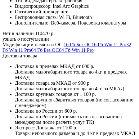
Тип видеоадаптера:
встроенная
Видеопроцессор:
Intel Arc Graphics
Оптический привод:
нет
Беспроводная связь:
Wi-Fi, Bluetooth
Дополнительно:
Веб-камера, Подсветка клавиатуры
Нет в наличии
110470 р.
узнать о поступлении
Модификации памяти и ОС:
16 Гб Без ОС
16 Гб Win 11 Pro
32
Гб Win 11 Pro
64 Гб Без ОС
64 Гб Win 11 Pro
Доставка товара
Доставка в пределах МКАД
от 600 р.
Доставка малогабаритного товара до 4кг, в пределах
МКАД
Доставка товара за МКАД
от 900 р.
Доставка малогабаритного товара до 4кг, за МКАД
Доставка крупных товаров
от 1 100 р.
Доставка крупногабаритных товаров (по согласованию
с менеджером)
Доставка по России
от 600 р.
Доставка по России (стоимость по согласованию с
менеджером после расчета услуг ТК)
Экспресс Доставка
от 1100 р.
Товары небольшого размера и до 4 кг в пределах МКАД