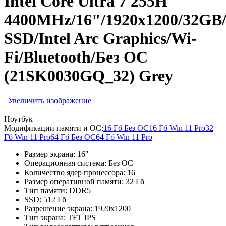
Intel Core Ultra 7 255H
4400MHz/16"/1920x1200/32GB
SSD/Intel Arc Graphics/Wi-
Fi/Bluetooth/Без ОС
(21SK0030GQ_32) Grey
Увеличить изображение
Ноутбук
Модификации памяти и ОС:
16 Гб Без ОС
16 Гб Win 11 Pro
32
Гб Win 11 Pro
64 Гб Без ОС
64 Гб Win 11 Pro
Размер экрана:
16"
Операционная система:
Без ОС
Количество ядер процессора:
16
Размер оперативной памяти:
32 Гб
Тип памяти:
DDR5
SSD:
512 Гб
Разрешение экрана:
1920x1200
Тип экрана:
TFT IPS