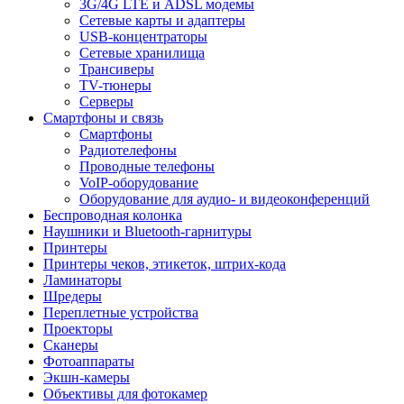
3G/4G LTE и ADSL модемы
Сетевые карты и адаптеры
USB-концентраторы
Сетевые хранилища
Трансиверы
TV-тюнеры
Серверы
Смартфоны и связь
Смартфоны
Радиотелефоны
Проводные телефоны
VoIP-оборудование
Оборудование для аудио- и видеоконференций
Беспроводная колонка
Наушники и Bluetooth-гарнитуры
Принтеры
Принтеры чеков, этикеток, штрих-кода
Ламинаторы
Шредеры
Переплетные устройства
Проекторы
Сканеры
Фотоаппараты
Экшн-камеры
Объективы для фотокамер