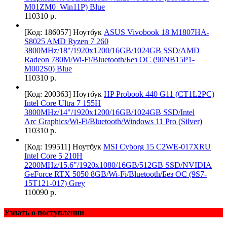
M01ZM0_Win11P) Blue
110310 р.
[Код: 186057]
Ноутбук
ASUS Vivobook 18 M1807HA-
S8025 AMD Ryzen 7 260
3800MHz/18"/1920x1200/16GB/1024GB SSD/AMD
Radeon 780M/Wi-Fi/Bluetooth/Без ОС (90NB15P1-
M002S0) Blue
110310 р.
[Код: 200363]
Ноутбук
HP Probook 440 G11 (CT1L2PC)
Intel Core Ultra 7 155H
3800MHz/14"/1920x1200/16GB/1024GB SSD/Intel
Arc Graphics/Wi-Fi/Bluetooth/Windows 11 Pro (Silver)
110310 р.
[Код: 199511]
Ноутбук
MSI Cyborg 15 C2WE-017XRU
Intel Core 5 210H
2200MHz/15.6"/1920x1080/16GB/512GB SSD/NVIDIA
GeForce RTX 5050 8GB/Wi-Fi/Bluetooth/Без ОС (9S7-
15T121-017) Grey
110090 р.
Узнать о поступлении