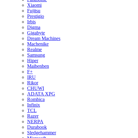
Xiaomi
Fujitsu
Prestigio
Irbis
Digma
Gigabyte
Dream Machines
Machenike
Realme
Samsung
Hiper
Maibenben
F+
IRU
Rikor
CHUWI
ADATA XPG
Rombica
Infinix
TCL
Razer
NERPA
Durabook
Sledgehammer