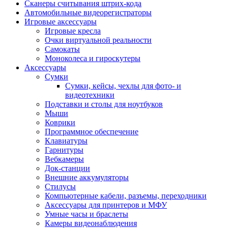
Сканеры считывания штрих-кода
Автомобильные видеорегистраторы
Игровые аксессуары
Игровые кресла
Очки виртуальной реальности
Самокаты
Моноколеса и гироскутеры
Аксессуары
Сумки
Сумки, кейсы, чехлы для фото- и
видеотехники
Подставки и столы для ноутбуков
Мыши
Коврики
Программное обеспечение
Клавиатуры
Гарнитуры
Вебкамеры
Док-станции
Внешние аккумуляторы
Стилусы
Компьютерные кабели, разъемы, переходники
Аксессуары для принтеров и МФУ
Умные часы и браслеты
Камеры видеонаблюдения