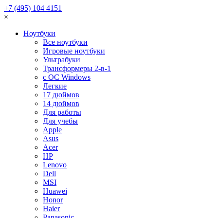
+7 (495) 104 4151
×
Ноутбуки
Все ноутбуки
Игровые ноутбуки
Ультрабуки
Трансформеры 2-в-1
с ОС Windows
Легкие
17 дюймов
14 дюймов
Для работы
Для учебы
Apple
Asus
Acer
HP
Lenovo
Dell
MSI
Huawei
Honor
Haier
Panasonic