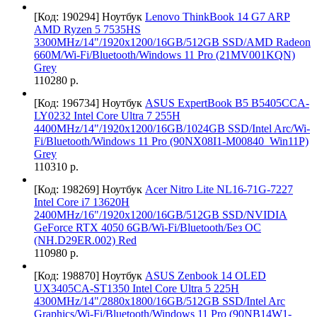
[Код: 190294]
Ноутбук
Lenovo ThinkBook 14 G7 ARP
AMD Ryzen 5 7535HS
3300MHz/14"/1920x1200/16GB/512GB SSD/AMD Radeon
660M/Wi-Fi/Bluetooth/Windows 11 Pro (21MV001KQN)
Grey
110280 р.
[Код: 196734]
Ноутбук
ASUS ExpertBook B5 B5405CCA-
LY0232 Intel Core Ultra 7 255H
4400MHz/14"/1920x1200/16GB/1024GB SSD/Intel Arc/Wi-
Fi/Bluetooth/Windows 11 Pro (90NX08I1-M00840_Win11P)
Grey
110310 р.
[Код: 198269]
Ноутбук
Acer Nitro Lite NL16-71G-7227
Intel Core i7 13620H
2400MHz/16"/1920x1200/16GB/512GB SSD/NVIDIA
GeForce RTX 4050 6GB/Wi-Fi/Bluetooth/Без ОС
(NH.D29ER.002) Red
110980 р.
[Код: 198870]
Ноутбук
ASUS Zenbook 14 OLED
UX3405CA-ST1350 Intel Core Ultra 5 225H
4300MHz/14"/2880x1800/16GB/512GB SSD/Intel Arc
Graphics/Wi-Fi/Bluetooth/Windows 11 Pro (90NB14W1-