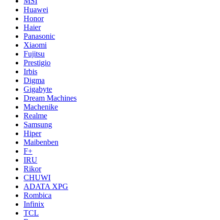
MSI
Huawei
Honor
Haier
Panasonic
Xiaomi
Fujitsu
Prestigio
Irbis
Digma
Gigabyte
Dream Machines
Machenike
Realme
Samsung
Hiper
Maibenben
F+
IRU
Rikor
CHUWI
ADATA XPG
Rombica
Infinix
TCL