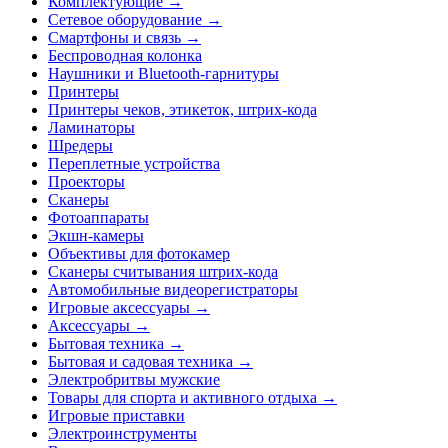
Комплектующие →
Сетевое оборудование →
Смартфоны и связь →
Беспроводная колонка
Наушники и Bluetooth-гарнитуры
Принтеры
Принтеры чеков, этикеток, штрих-кода
Ламинаторы
Шредеры
Переплетные устройства
Проекторы
Сканеры
Фотоаппараты
Экшн-камеры
Объективы для фотокамер
Сканеры считывания штрих-кода
Автомобильные видеорегистраторы
Игровые аксессуары →
Аксессуары →
Бытовая техника →
Бытовая и садовая техника →
Электробритвы мужские
Товары для спорта и активного отдыха →
Игровые приставки
Электроинструменты