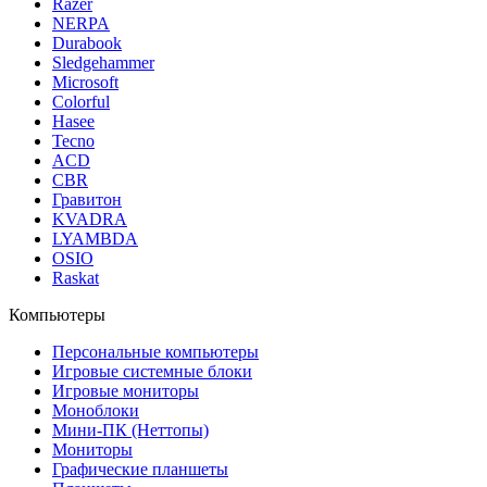
Razer
NERPA
Durabook
Sledgehammer
Microsoft
Colorful
Hasee
Tecno
ACD
CBR
Гравитон
KVADRA
LYAMBDA
OSIO
Raskat
Компьютеры
Персональные компьютеры
Игровые системные блоки
Игровые мониторы
Моноблоки
Мини-ПК (Неттопы)
Мониторы
Графические планшеты