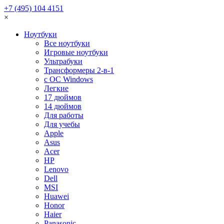
+7 (495) 104 4151
×
Ноутбуки
Все ноутбуки
Игровые ноутбуки
Ультрабуки
Трансформеры 2-в-1
с ОС Windows
Легкие
17 дюймов
14 дюймов
Для работы
Для учебы
Apple
Asus
Acer
HP
Lenovo
Dell
MSI
Huawei
Honor
Haier
Panasonic