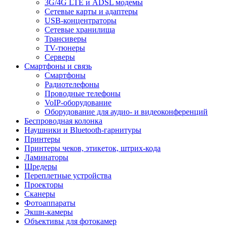
3G/4G LTE и ADSL модемы
Сетевые карты и адаптеры
USB-концентраторы
Сетевые хранилища
Трансиверы
TV-тюнеры
Серверы
Смартфоны и связь
Смартфоны
Радиотелефоны
Проводные телефоны
VoIP-оборудование
Оборудование для аудио- и видеоконференций
Беспроводная колонка
Наушники и Bluetooth-гарнитуры
Принтеры
Принтеры чеков, этикеток, штрих-кода
Ламинаторы
Шредеры
Переплетные устройства
Проекторы
Сканеры
Фотоаппараты
Экшн-камеры
Объективы для фотокамер