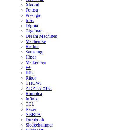
Xiaomi
Fujitsu
Prestigio
Irbis
Digma
Gigabyte
Dream Machines
Machenike
Realme
Samsung
Hiper
Maibenben
F+
IRU
Rikor
CHUWI
ADATA XPG
Rombica
Infinix
TCL
Razer
NERPA
Durabook
Sledgehammer