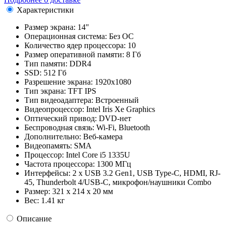
Характеристики
Размер экрана:
14"
Операционная система:
Без ОС
Количество ядер процессора:
10
Размер оперативной памяти:
8 Гб
Тип памяти:
DDR4
SSD:
512 Гб
Разрешение экрана:
1920x1080
Тип экрана:
TFT IPS
Тип видеоадаптера:
Встроенный
Видеопроцессор:
Intel Iris Xe Graphics
Оптический привод:
DVD-нет
Беспроводная связь:
Wi-Fi, Bluetooth
Дополнительно:
Веб-камера
Видеопамять:
SMA
Процессор:
Intel Core i5 1335U
Частота процессора:
1300 МГц
Интерфейсы:
2 x USB 3.2 Gen1, USB Type-C, HDMI, RJ-
45, Thunderbolt 4/USB-C, микрофон/наушники Combo
Размер:
321 x 214 x 20 мм
Вес:
1.41 кг
Описание