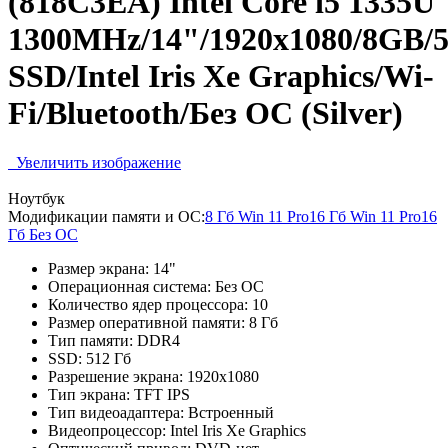
(818C3EA) Intel Core i5 1335U
1300MHz/14"/1920х1080/8GB/
SSD/Intel Iris Xe Graphics/Wi-
Fi/Bluetooth/Без ОС (Silver)
Увеличить изображение
Ноутбук
Модификации памяти и ОС:
8 Гб Win 11 Pro
16 Гб Win 11 Pro
16
Гб Без ОС
Размер экрана:
14"
Операционная система:
Без ОС
Количество ядер процессора:
10
Размер оперативной памяти:
8 Гб
Тип памяти:
DDR4
SSD:
512 Гб
Разрешение экрана:
1920x1080
Тип экрана:
TFT IPS
Тип видеоадаптера:
Встроенный
Видеопроцессор:
Intel Iris Xe Graphics