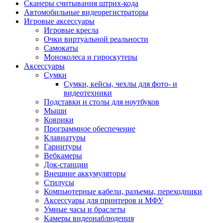
Сканеры считывания штрих-кода
Автомобильные видеорегистраторы
Игровые аксессуары
Игровые кресла
Очки виртуальной реальности
Самокаты
Моноколеса и гироскутеры
Аксессуары
Сумки
Сумки, кейсы, чехлы для фото- и
видеотехники
Подставки и столы для ноутбуков
Мыши
Коврики
Программное обеспечение
Клавиатуры
Гарнитуры
Вебкамеры
Док-станции
Внешние аккумуляторы
Стилусы
Компьютерные кабели, разъемы, переходники
Аксессуары для принтеров и МФУ
Умные часы и браслеты
Камеры видеонаблюдения