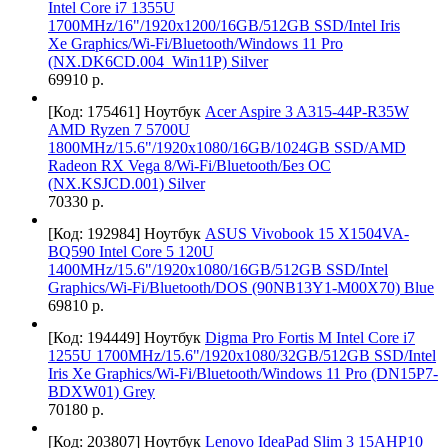
Intel Core i7 1355U
1700MHz/16"/1920x1200/16GB/512GB SSD/Intel Iris
Xe Graphics/Wi-Fi/Bluetooth/Windows 11 Pro
(NX.DK6CD.004_Win11P) Silver
69910 р.
[Код: 175461]
Ноутбук
Acer Aspire 3 A315-44P-R35W
AMD Ryzen 7 5700U
1800MHz/15.6"/1920x1080/16GB/1024GB SSD/AMD
Radeon RX Vega 8/Wi-Fi/Bluetooth/Без ОС
(NX.KSJCD.001) Silver
70330 р.
[Код: 192984]
Ноутбук
ASUS Vivobook 15 X1504VA-
BQ590 Intel Core 5 120U
1400MHz/15.6"/1920x1080/16GB/512GB SSD/Intel
Graphics/Wi-Fi/Bluetooth/DOS (90NB13Y1-M00X70) Blue
69810 р.
[Код: 194449]
Ноутбук
Digma Pro Fortis M Intel Core i7
1255U 1700MHz/15.6"/1920х1080/32GB/512GB SSD/Intel
Iris Xe Graphics/Wi-Fi/Bluetooth/Windows 11 Pro (DN15P7-
BDXW01) Grey
70180 р.
[Код: 203807]
Ноутбук
Lenovo IdeaPad Slim 3 15AHP10