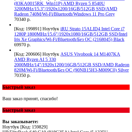
(83KA0015RK_Win11P) AMD Ryzen 5 8540U
3200MHz/15.3"/1920x1200/16GB/512GB SSD/AMD
Radeon 740M/Wi-Fi/Bluetooth/Windows 11 Pro Grey
70340 р.
[Код: 199891]
Ноутбук
iRU Strato 15ALID4 Intel Core i7
1280P 1800MHz/15.6"/1920x1080/16GB/512GB SSD/Intel
Iris Xe Graphics/Wi-Fi/Bluetooth/Без ОС (2168045) Black
69970 р.
[Код: 200606]
Ноутбук
ASUS Vivobook 14 M1407KA
AMD Ryzen AI 5 330
2000MHz/14"/1920x1200/16GB/512GB SSD/AMD Radeon
820M/Wi-Fi/Bluetooth/Без ОС (90NB15H3-M009C0) Silver
70350 р.
Быстрый заказ
Ваш заказ принят, спасибо!
Быстрый заказ
Вы заказываете:
Ноутбук
[Код: 159829]