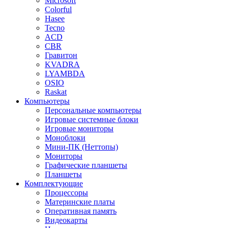
Microsoft
Colorful
Hasee
Tecno
ACD
CBR
Гравитон
KVADRA
LYAMBDA
OSIO
Raskat
Компьютеры
Персональные компьютеры
Игровые системные блоки
Игровые мониторы
Моноблоки
Мини-ПК (Неттопы)
Мониторы
Графические планшеты
Планшеты
Комплектующие
Процессоры
Материнские платы
Оперативная память
Видеокарты