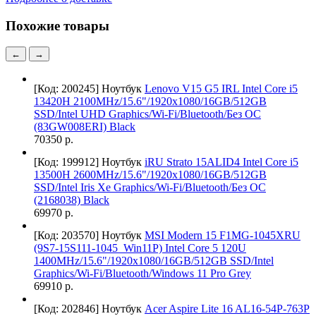
Похожие товары
←
→
[Код: 200245]
Ноутбук
Lenovo V15 G5 IRL Intel Core i5
13420H 2100MHz/15.6"/1920x1080/16GB/512GB
SSD/Intel UHD Graphics/Wi-Fi/Bluetooth/Без ОС
(83GW008ERI) Black
70350 р.
[Код: 199912]
Ноутбук
iRU Strato 15ALID4 Intel Core i5
13500H 2600MHz/15.6"/1920x1080/16GB/512GB
SSD/Intel Iris Xe Graphics/Wi-Fi/Bluetooth/Без ОС
(2168038) Black
69970 р.
[Код: 203570]
Ноутбук
MSI Modern 15 F1MG-1045XRU
(9S7-15S111-1045_Win11P) Intel Core 5 120U
1400MHz/15.6"/1920x1080/16GB/512GB SSD/Intel
Graphics/Wi-Fi/Bluetooth/Windows 11 Pro Grey
69910 р.
[Код: 202846]
Ноутбук
Acer Aspire Lite 16 AL16-54P-763P