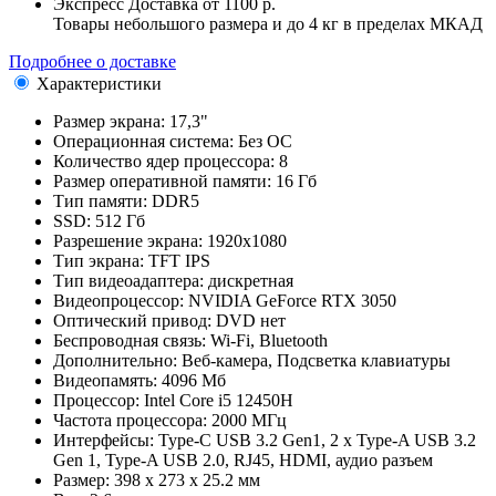
Экспресс Доставка
от 1100 р.
Товары небольшого размера и до 4 кг в пределах МКАД
Подробнее о доставке
Характеристики
Размер экрана:
17,3"
Операционная система:
Без ОС
Количество ядер процессора:
8
Размер оперативной памяти:
16 Гб
Тип памяти:
DDR5
SSD:
512 Гб
Разрешение экрана:
1920x1080
Тип экрана:
TFT IPS
Тип видеоадаптера:
дискретная
Видеопроцессор:
NVIDIA GeForce RTX 3050
Оптический привод:
DVD нет
Беспроводная связь:
Wi-Fi, Bluetooth
Дополнительно:
Веб-камера, Подсветка клавиатуры
Видеопамять:
4096 Мб
Процессор:
Intel Core i5 12450H
Частота процессора:
2000 МГц
Интерфейсы:
Type-C USB 3.2 Gen1, 2 x Type-A USB 3.2
Gen 1, Type-A USB 2.0, RJ45, HDMI, аудио разъем
Размер:
398 x 273 x 25.2 мм