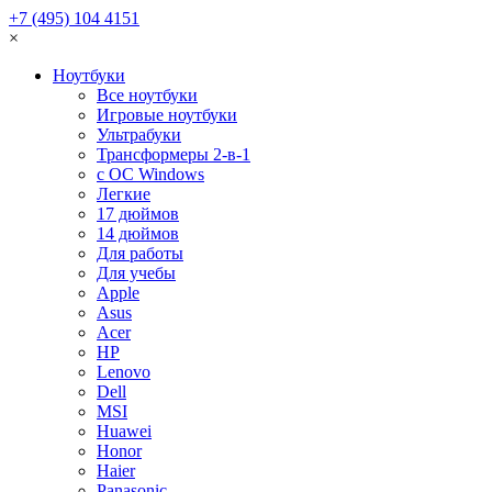
+7 (495) 104 4151
×
Ноутбуки
Все ноутбуки
Игровые ноутбуки
Ультрабуки
Трансформеры 2-в-1
с ОС Windows
Легкие
17 дюймов
14 дюймов
Для работы
Для учебы
Apple
Asus
Acer
HP
Lenovo
Dell
MSI
Huawei
Honor
Haier
Panasonic