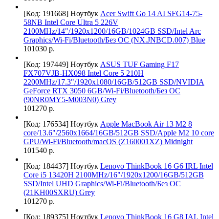
[Код: 191668]
Ноутбук
Acer Swift Go 14 AI SFG14-75-
58NB Intel Core Ultra 5 226V
2100MHz/14"/1920х1200/16GB/1024GB SSD/Intel Arc
Graphics/Wi-Fi/Bluetooth/Без ОС (NX.JNBCD.007) Blue
101030 р.
[Код: 197449]
Ноутбук
ASUS TUF Gaming F17
FX707VJB-HX098 Intel Core 5 210H
2200MHz/17.3"/1920x1080/16GB/512GB SSD/NVIDIA
GeForce RTX 3050 6GB/Wi-Fi/Bluetooth/Без ОС
(90NR0MY5-M003N0) Grey
101270 р.
[Код: 176534]
Ноутбук
Apple MacBook Air 13 M2 8
core/13.6"/2560х1664/16GB/512GB SSD/Apple M2 10 core
GPU/Wi-Fi/Bluetooth/macOS (Z160001XZ) Midnight
101540 р.
[Код: 184437]
Ноутбук
Lenovo ThinkBook 16 G6 IRL Intel
Core i5 13420H 2100MHz/16"/1920x1200/16GB/512GB
SSD/Intel UHD Graphics/Wi-Fi/Bluetooth/Без ОС
(21KH00SXRU) Grey
101270 р.
[Код: 189375]
Ноутбук
Lenovo ThinkBook 16 G8 IAL Intel