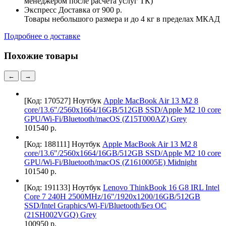
менеджером после расчета услуг ТК)
Экспресс Доставка
от 900 р.
Товары небольшого размера и до 4 кг в пределах МКАД
Подробнее о доставке
Похожие товары
←
→
[Код: 170527]
Ноутбук
Apple MacBook Air 13 M2 8
core/13.6"/2560х1664/16GB/512GB SSD/Apple M2 10 core
GPU/Wi-Fi/Bluetooth/macOS (Z15T000AZ) Grey
101540 р.
[Код: 188111]
Ноутбук
Apple MacBook Air 13 M2 8
core/13.6"/2560х1664/16GB/512GB SSD/Apple M2 10 core
GPU/Wi-Fi/Bluetooth/macOS (Z1610005E) Midnight
101540 р.
[Код: 191133]
Ноутбук
Lenovo ThinkBook 16 G8 IRL Intel
Core 7 240H 2500MHz/16"/1920x1200/16GB/512GB
SSD/Intel Graphics/Wi-Fi/Bluetooth/Без ОС
(21SH002VGQ) Grey
100950 р.