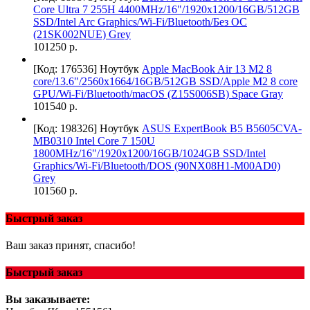
Core Ultra 7 255H 4400MHz/16"/1920x1200/16GB/512GB
SSD/Intel Arc Graphics/Wi-Fi/Bluetooth/Без ОС
(21SK002NUE) Grey
101250 р.
[Код: 176536]
Ноутбук
Apple MacBook Air 13 M2 8
core/13.6"/2560х1664/16GB/512GB SSD/Apple M2 8 core
GPU/Wi-Fi/Bluetooth/macOS (Z15S006SB) Space Gray
101540 р.
[Код: 198326]
Ноутбук
ASUS ExpertBook B5 B5605CVA-
MB0310 Intel Core 7 150U
1800MHz/16"/1920x1200/16GB/1024GB SSD/Intel
Graphics/Wi-Fi/Bluetooth/DOS (90NX08H1-M00AD0)
Grey
101560 р.
Быстрый заказ
Ваш заказ принят, спасибо!
Быстрый заказ
Вы заказываете: