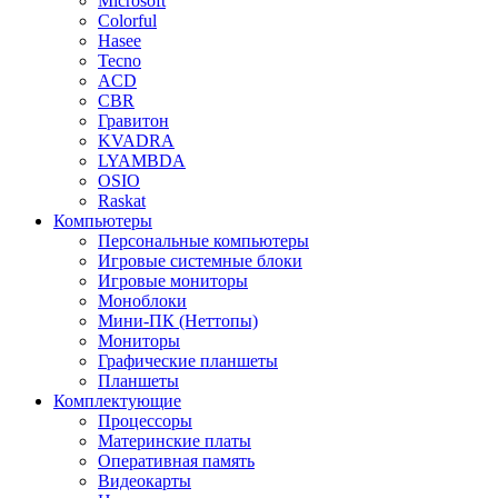
Microsoft
Colorful
Hasee
Tecno
ACD
CBR
Гравитон
KVADRA
LYAMBDA
OSIO
Raskat
Компьютеры
Персональные компьютеры
Игровые системные блоки
Игровые мониторы
Моноблоки
Мини-ПК (Неттопы)
Мониторы
Графические планшеты
Планшеты
Комплектующие
Процессоры
Материнские платы
Оперативная память
Видеокарты