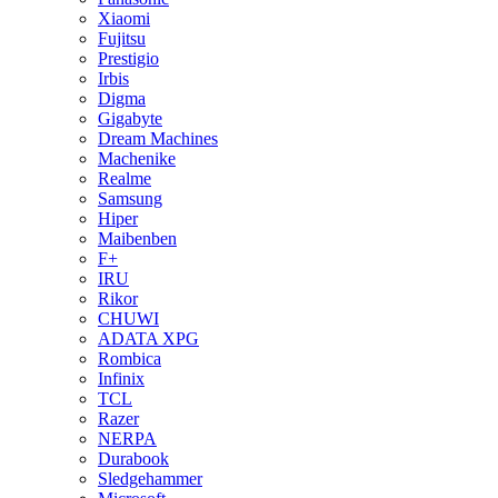
Xiaomi
Fujitsu
Prestigio
Irbis
Digma
Gigabyte
Dream Machines
Machenike
Realme
Samsung
Hiper
Maibenben
F+
IRU
Rikor
CHUWI
ADATA XPG
Rombica
Infinix
TCL
Razer
NERPA
Durabook
Sledgehammer