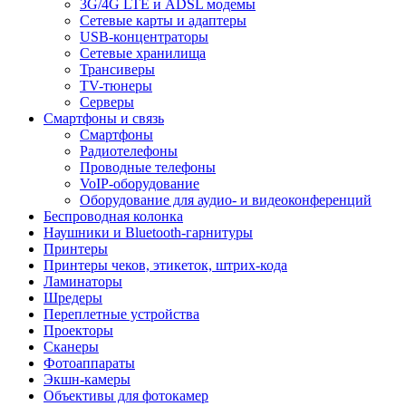
3G/4G LTE и ADSL модемы
Сетевые карты и адаптеры
USB-концентраторы
Сетевые хранилища
Трансиверы
TV-тюнеры
Серверы
Смартфоны и связь
Смартфоны
Радиотелефоны
Проводные телефоны
VoIP-оборудование
Оборудование для аудио- и видеоконференций
Беспроводная колонка
Наушники и Bluetooth-гарнитуры
Принтеры
Принтеры чеков, этикеток, штрих-кода
Ламинаторы
Шредеры
Переплетные устройства
Проекторы
Сканеры
Фотоаппараты
Экшн-камеры
Объективы для фотокамер