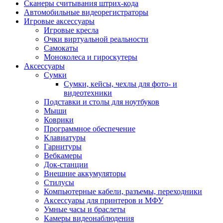
Сканеры считывания штрих-кода
Автомобильные видеорегистраторы
Игровые аксессуары
Игровые кресла
Очки виртуальной реальности
Самокаты
Моноколеса и гироскутеры
Аксессуары
Сумки
Сумки, кейсы, чехлы для фото- и
видеотехники
Подставки и столы для ноутбуков
Мыши
Коврики
Программное обеспечение
Клавиатуры
Гарнитуры
Вебкамеры
Док-станции
Внешние аккумуляторы
Стилусы
Компьютерные кабели, разъемы, переходники
Аксессуары для принтеров и МФУ
Умные часы и браслеты
Камеры видеонаблюдения