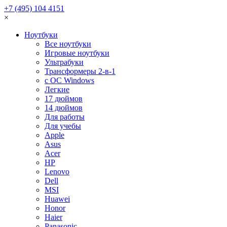
+7 (495) 104 4151
×
Ноутбуки
Все ноутбуки
Игровые ноутбуки
Ультрабуки
Трансформеры 2-в-1
с ОС Windows
Легкие
17 дюймов
14 дюймов
Для работы
Для учебы
Apple
Asus
Acer
HP
Lenovo
Dell
MSI
Huawei
Honor
Haier
Panasonic