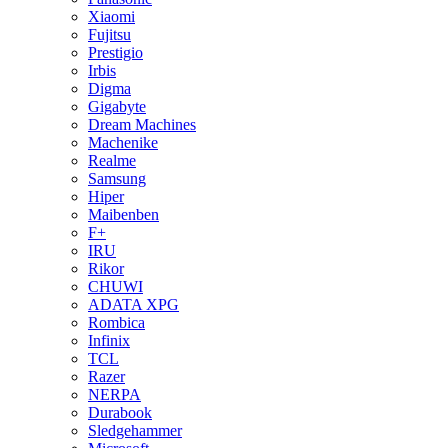
Xiaomi
Fujitsu
Prestigio
Irbis
Digma
Gigabyte
Dream Machines
Machenike
Realme
Samsung
Hiper
Maibenben
F+
IRU
Rikor
CHUWI
ADATA XPG
Rombica
Infinix
TCL
Razer
NERPA
Durabook
Sledgehammer