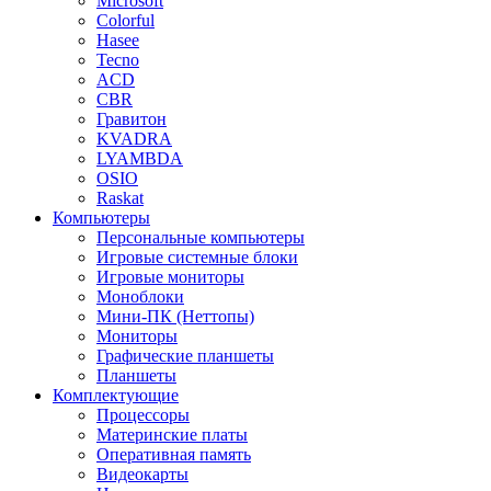
Microsoft
Colorful
Hasee
Tecno
ACD
CBR
Гравитон
KVADRA
LYAMBDA
OSIO
Raskat
Компьютеры
Персональные компьютеры
Игровые системные блоки
Игровые мониторы
Моноблоки
Мини-ПК (Неттопы)
Мониторы
Графические планшеты
Планшеты
Комплектующие
Процессоры
Материнские платы
Оперативная память
Видеокарты