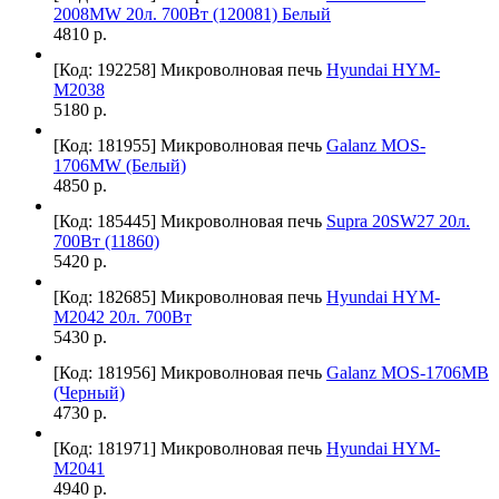
2008MW 20л. 700Вт (120081) Белый
4810 р.
[Код: 192258]
Микроволновая печь
Hyundai HYM-
M2038
5180 р.
[Код: 181955]
Микроволновая печь
Galanz MOS-
1706MW (Белый)
4850 р.
[Код: 185445]
Микроволновая печь
Supra 20SW27 20л.
700Вт (11860)
5420 р.
[Код: 182685]
Микроволновая печь
Hyundai HYM-
M2042 20л. 700Вт
5430 р.
[Код: 181956]
Микроволновая печь
Galanz MOS-1706MB
(Черный)
4730 р.
[Код: 181971]
Микроволновая печь
Hyundai HYM-
M2041
4940 р.