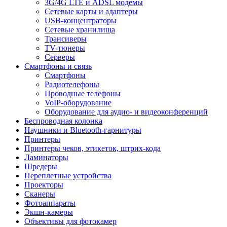
3G/4G LTE и ADSL модемы
Сетевые карты и адаптеры
USB-концентраторы
Сетевые хранилища
Трансиверы
TV-тюнеры
Серверы
Смартфоны и связь
Смартфоны
Радиотелефоны
Проводные телефоны
VoIP-оборудование
Оборудование для аудио- и видеоконференций
Беспроводная колонка
Наушники и Bluetooth-гарнитуры
Принтеры
Принтеры чеков, этикеток, штрих-кода
Ламинаторы
Шредеры
Переплетные устройства
Проекторы
Сканеры
Фотоаппараты
Экшн-камеры
Объективы для фотокамер