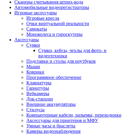
Сканеры считывания штрих-кода
Автомобильные видеорегистраторы
Игровые аксессуары
Игровые кресла
Очки виртуальной реальности
Самокаты
Моноколеса и гироскутеры
Аксессуары
Сумки
Сумки, кейсы, чехлы для фото- и
видеотехники
Подставки и столы для ноутбуков
Мыши
Коврики
Программное обеспечение
Клавиатуры
Гарнитуры
Вебкамеры
Док-станции
Внешние аккумуляторы
Стилусы
Компьютерные кабели, разъемы, переходники
Аксессуары для принтеров и МФУ
Умные часы и браслеты
Камеры видеонаблюдения