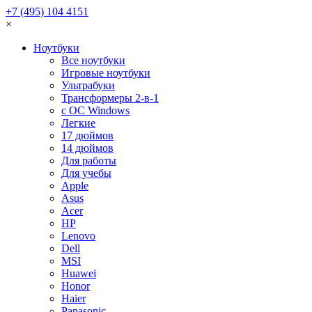
+7 (495) 104 4151
×
Ноутбуки
Все ноутбуки
Игровые ноутбуки
Ультрабуки
Трансформеры 2-в-1
с ОС Windows
Легкие
17 дюймов
14 дюймов
Для работы
Для учебы
Apple
Asus
Acer
HP
Lenovo
Dell
MSI
Huawei
Honor
Haier
Panasonic