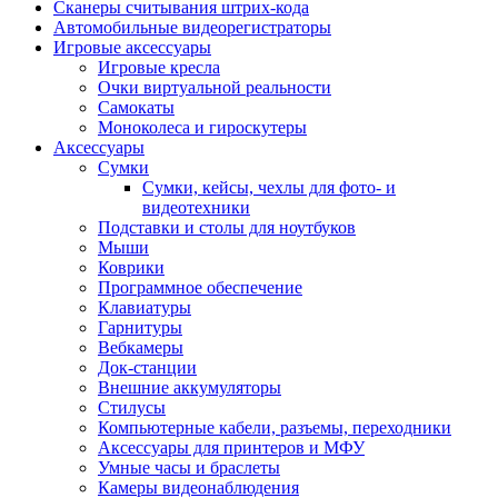
Сканеры считывания штрих-кода
Автомобильные видеорегистраторы
Игровые аксессуары
Игровые кресла
Очки виртуальной реальности
Самокаты
Моноколеса и гироскутеры
Аксессуары
Сумки
Сумки, кейсы, чехлы для фото- и
видеотехники
Подставки и столы для ноутбуков
Мыши
Коврики
Программное обеспечение
Клавиатуры
Гарнитуры
Вебкамеры
Док-станции
Внешние аккумуляторы
Стилусы
Компьютерные кабели, разъемы, переходники
Аксессуары для принтеров и МФУ
Умные часы и браслеты
Камеры видеонаблюдения