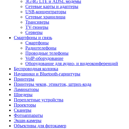
3G/4G LTE и ADSL модемы
Сетевые карты и адаптеры
USB-концентраторы
Сетевые хранилища
Трансиверы
TV-тюнеры
Серверы
Смартфоны и связь
Смартфоны
Радиотелефоны
Проводные телефоны
VoIP-оборудование
Оборудование для аудио- и видеоконференций
Беспроводная колонка
Наушники и Bluetooth-гарнитуры
Принтеры
Принтеры чеков, этикеток, штрих-кода
Ламинаторы
Шредеры
Переплетные устройства
Проекторы
Сканеры
Фотоаппараты
Экшн-камеры
Объективы для фотокамер