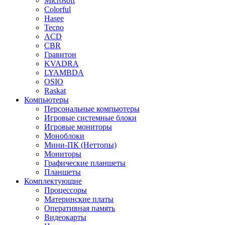
Microsoft
Colorful
Hasee
Tecno
ACD
CBR
Гравитон
KVADRA
LYAMBDA
OSIO
Raskat
Компьютеры
Персональные компьютеры
Игровые системные блоки
Игровые мониторы
Моноблоки
Мини-ПК (Неттопы)
Мониторы
Графические планшеты
Планшеты
Комплектующие
Процессоры
Материнские платы
Оперативная память
Видеокарты