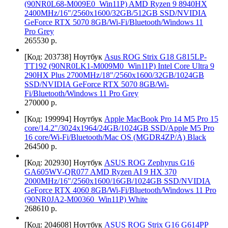
(90NR0L68-M009E0_Win11P) AMD Ryzen 9 8940HX
2400MHz/16"/2560х1600/32GB/512GB SSD/NVIDIA
GeForce RTX 5070 8GB/Wi-Fi/Bluetooth/Windows 11
Pro Grey
265530 р.
[Код: 203738]
Ноутбук
Asus ROG Strix G18 G815LP-
TT192 (90NR0LK1-M009M0_Win11P) Intel Core Ultra 9
290HX Plus 2700MHz/18"/2560х1600/32GB/1024GB
SSD/NVIDIA GeForce RTX 5070 8GB/Wi-
Fi/Bluetooth/Windows 11 Pro Grey
270000 р.
[Код: 199994]
Ноутбук
Apple MacBook Pro 14 M5 Pro 15
core/14.2"/3024x1964/24GB/1024GB SSD/Apple M5 Pro
16 core/Wi-Fi/Bluetooth/Mac OS (MGDR4ZP/A) Black
264500 р.
[Код: 202930]
Ноутбук
ASUS ROG Zephyrus G16
GA605WV-QR077 AMD Ryzen AI 9 HX 370
2000MHz/16"/2560х1600/16GB/1024GB SSD/NVIDIA
GeForce RTX 4060 8GB/Wi-Fi/Bluetooth/Windows 11 Pro
(90NR0JA2-M00360_Win11P) White
268610 р.
[Код: 204608]
Ноутбук
ASUS ROG Strix G16 G614PP