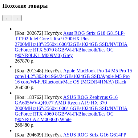
Похожие товары
←
→
[Код: 202672]
Ноутбук
Asus ROG Strix G18 G815LP-
TT192 Intel Core Ultra 9 290HX Plus
2700MHz/18"/2560х1600/32GB/1024GB SSD/NVIDIA
GeForce RTX 5070 8GB/Wi-Fi/Bluetooth/Без ОС
(90NR0LK1-M009M0) Grey
267870 р.
[Код: 201348]
Ноутбук
Apple MacBook Pro 14 M5 Pro 15
core/14.2"/3024x1964/24GB/1024GB SSD/Apple M5 Pro
16 core/Wi-Fi/Bluetooth/Mac OS (MGDR4HN/A) Black
264500 р.
[Код: 183762]
Ноутбук
ASUS ROG Zephyrus G16
GA605WV-QR077 AMD Ryzen AI 9 HX 370
2000MHz/16"/2560х1600/16GB/1024GB SSD/NVIDIA
GeForce RTX 4060 8GB/Wi-Fi/Bluetooth/Без ОС
(90NR0JA2-M00360) White
266480 р.
[Код: 204609]
Ноутбук
ASUS ROG Strix G16 G614PP