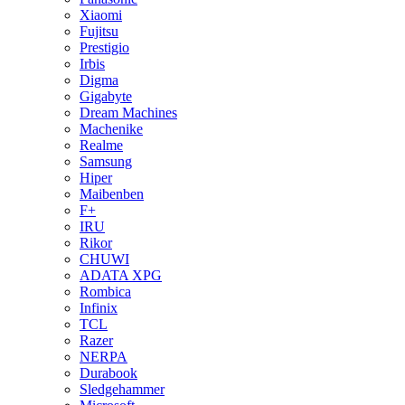
Xiaomi
Fujitsu
Prestigio
Irbis
Digma
Gigabyte
Dream Machines
Machenike
Realme
Samsung
Hiper
Maibenben
F+
IRU
Rikor
CHUWI
ADATA XPG
Rombica
Infinix
TCL
Razer
NERPA
Durabook
Sledgehammer