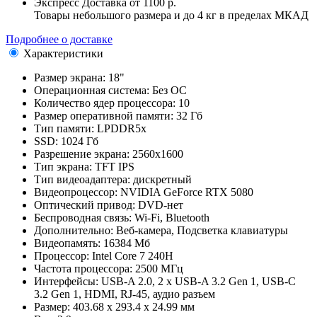
Экспресс Доставка
от 1100 р.
Товары небольшого размера и до 4 кг в пределах МКАД
Подробнее о доставке
Характеристики
Размер экрана:
18"
Операционная система:
Без ОС
Количество ядер процессора:
10
Размер оперативной памяти:
32 Гб
Тип памяти:
LPDDR5x
SSD:
1024 Гб
Разрешение экрана:
2560x1600
Тип экрана:
TFT IPS
Тип видеоадаптера:
дискретный
Видеопроцессор:
NVIDIA GeForce RTX 5080
Оптический привод:
DVD-нет
Беспроводная связь:
Wi-Fi, Bluetooth
Дополнительно:
Веб-камера, Подсветка клавиатуры
Видеопамять:
16384 Мб
Процессор:
Intel Core 7 240H
Частота процессора:
2500 МГц
Интерфейсы:
USB-A 2.0, 2 x USB-A 3.2 Gen 1, USB-C
3.2 Gen 1, HDMI, RJ-45, аудио разъем
Размер:
403.68 x 293.4 x 24.99 мм