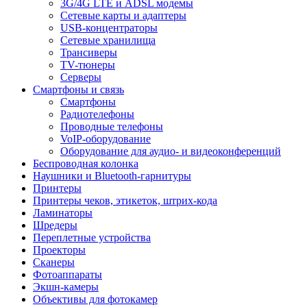
3G/4G LTE и ADSL модемы
Сетевые карты и адаптеры
USB-концентраторы
Сетевые хранилища
Трансиверы
TV-тюнеры
Серверы
Смартфоны и связь
Смартфоны
Радиотелефоны
Проводные телефоны
VoIP-оборудование
Оборудование для аудио- и видеоконференций
Беспроводная колонка
Наушники и Bluetooth-гарнитуры
Принтеры
Принтеры чеков, этикеток, штрих-кода
Ламинаторы
Шредеры
Переплетные устройства
Проекторы
Сканеры
Фотоаппараты
Экшн-камеры
Объективы для фотокамер