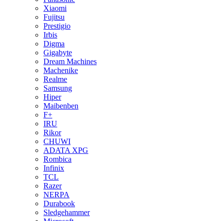
Xiaomi
Fujitsu
Prestigio
Irbis
Digma
Gigabyte
Dream Machines
Machenike
Realme
Samsung
Hiper
Maibenben
F+
IRU
Rikor
CHUWI
ADATA XPG
Rombica
Infinix
TCL
Razer
NERPA
Durabook
Sledgehammer