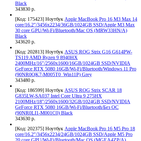
Black
343830 р.
[Код: 175423]
Ноутбук
Apple MacBook Pro 16 M3 Max 14
core/16.2"/3456x2234/36GB/1024GB SSD/Apple M3 Max
30 core GPU/Wi-Fi/Bluetooth/Mac OS (MRW33HN/A)
Black
343620 р.
[Код: 202813]
Ноутбук
ASUS ROG Strix G16 G614PW-
TS119 AMD Ryzen 9 8940HX
2400MHz/16"/2560х1600/16GB/1024GB SSD/NVIDIA
GeForce RTX 5080 16GB/Wi-Fi/Bluetooth/Windows 11 Pro
(90NR0QK7-M005T0_Win11P) Grey
343480 р.
[Код: 186599]
Ноутбук
ASUS ROG Strix SCAR 18
G835LW-SA037 Intel Core Ultra 9 275HX
2100MHz/18"/2560х1600/32GB/1024GB SSD/NVIDIA
GeForce RTX 5080 16GB/Wi-Fi/Bluetooth/Без ОС
(90NR0LI1-M001C0) Black
343630 р.
[Код: 202375]
Ноутбук
Apple MacBook Pro 16 M5 Pro 18
core/16.2"/3456x2234/24GB/1024GB SSD/Apple M5 Pro
20 core GPU/Wi-Fi/Bluetooth/Mac OS (MGEA4ZP/A)