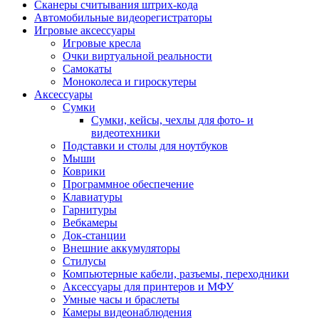
Сканеры считывания штрих-кода
Автомобильные видеорегистраторы
Игровые аксессуары
Игровые кресла
Очки виртуальной реальности
Самокаты
Моноколеса и гироскутеры
Аксессуары
Сумки
Сумки, кейсы, чехлы для фото- и
видеотехники
Подставки и столы для ноутбуков
Мыши
Коврики
Программное обеспечение
Клавиатуры
Гарнитуры
Вебкамеры
Док-станции
Внешние аккумуляторы
Стилусы
Компьютерные кабели, разъемы, переходники
Аксессуары для принтеров и МФУ
Умные часы и браслеты
Камеры видеонаблюдения