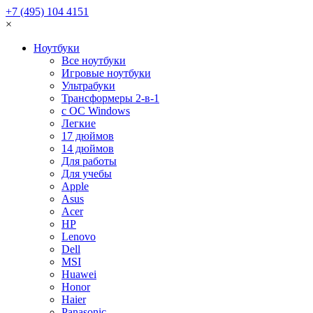
+7 (495) 104 4151
×
Ноутбуки
Все ноутбуки
Игровые ноутбуки
Ультрабуки
Трансформеры 2-в-1
с ОС Windows
Легкие
17 дюймов
14 дюймов
Для работы
Для учебы
Apple
Asus
Acer
HP
Lenovo
Dell
MSI
Huawei
Honor
Haier
Panasonic