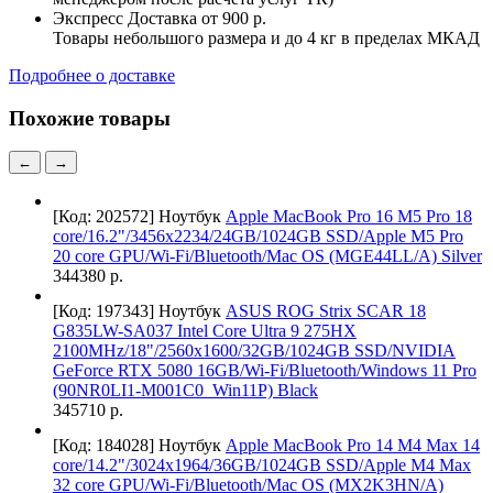
Экспресс Доставка
от 900 р.
Товары небольшого размера и до 4 кг в пределах МКАД
Подробнее о доставке
Похожие товары
←
→
[Код: 202572]
Ноутбук
Apple MacBook Pro 16 M5 Pro 18
core/16.2"/3456x2234/24GB/1024GB SSD/Apple M5 Pro
20 core GPU/Wi-Fi/Bluetooth/Mac OS (MGE44LL/A) Silver
344380 р.
[Код: 197343]
Ноутбук
ASUS ROG Strix SCAR 18
G835LW-SA037 Intel Core Ultra 9 275HX
2100MHz/18"/2560х1600/32GB/1024GB SSD/NVIDIA
GeForce RTX 5080 16GB/Wi-Fi/Bluetooth/Windows 11 Pro
(90NR0LI1-M001C0_Win11P) Black
345710 р.
[Код: 184028]
Ноутбук
Apple MacBook Pro 14 M4 Max 14
core/14.2"/3024x1964/36GB/1024GB SSD/Apple M4 Max
32 core GPU/Wi-Fi/Bluetooth/Mac OS (MX2K3HN/A)