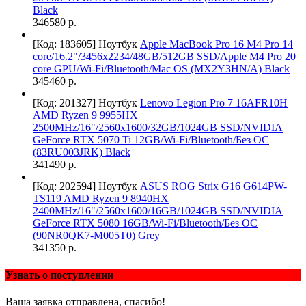
Black
346580 р.
[Код: 183605]
Ноутбук
Apple MacBook Pro 16 M4 Pro 14
core/16.2"/3456x2234/48GB/512GB SSD/Apple M4 Pro 20
core GPU/Wi-Fi/Bluetooth/Mac OS (MX2Y3HN/A) Black
345460 р.
[Код: 201327]
Ноутбук
Lenovo Legion Pro 7 16AFR10H
AMD Ryzen 9 9955HX
2500MHz/16"/2560x1600/32GB/1024GB SSD/NVIDIA
GeForce RTX 5070 Ti 12GB/Wi-Fi/Bluetooth/Без ОС
(83RU003JRK) Black
341490 р.
[Код: 202594]
Ноутбук
ASUS ROG Strix G16 G614PW-
TS119 AMD Ryzen 9 8940HX
2400MHz/16"/2560х1600/16GB/1024GB SSD/NVIDIA
GeForce RTX 5080 16GB/Wi-Fi/Bluetooth/Без ОС
(90NR0QK7-M005T0) Grey
341350 р.
Узнать о поступлении
Ваша заявка отправлена, спасибо!