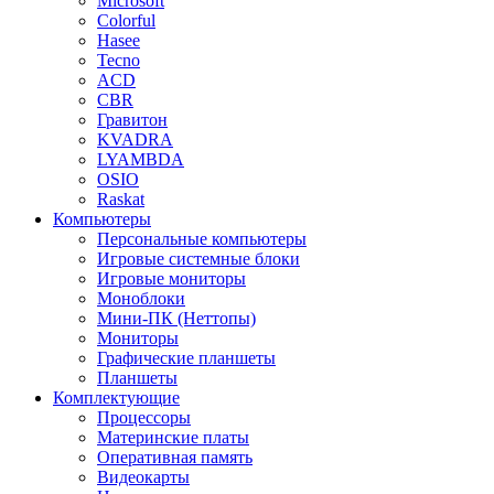
Microsoft
Colorful
Hasee
Tecno
ACD
CBR
Гравитон
KVADRA
LYAMBDA
OSIO
Raskat
Компьютеры
Персональные компьютеры
Игровые системные блоки
Игровые мониторы
Моноблоки
Мини-ПК (Неттопы)
Мониторы
Графические планшеты
Планшеты
Комплектующие
Процессоры
Материнские платы
Оперативная память
Видеокарты