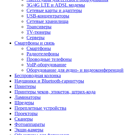
3G/4G LTE и ADSL модемы
Сетевые карты и адаптеры
USB-концентраторы
Сетевые хранилища
Трансиверы
TV-тюнеры
Серверы
Смартфоны и связь
Смартфоны
Радиотелефоны
Проводные телефоны
VoIP-оборудование
Оборудование для аудио- и видеоконференций
Беспроводная колонка
Наушники и Bluetooth-гарнитуры
Принтеры
Принтеры чеков, этикеток, штрих-кода
Ламинаторы
Шредеры
Переплетные устройства
Проекторы
Сканеры
Фотоаппараты
Экшн-камеры