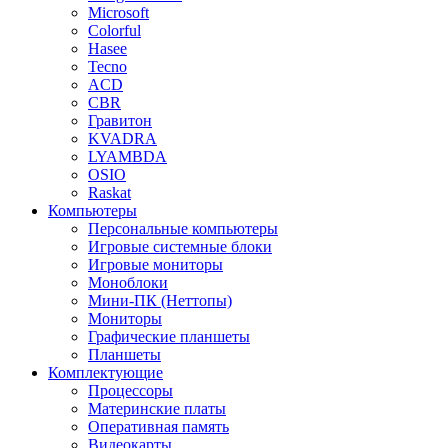
Microsoft
Colorful
Hasee
Tecno
ACD
CBR
Гравитон
KVADRA
LYAMBDA
OSIO
Raskat
Компьютеры
Персональные компьютеры
Игровые системные блоки
Игровые мониторы
Моноблоки
Мини-ПК (Неттопы)
Мониторы
Графические планшеты
Планшеты
Комплектующие
Процессоры
Материнские платы
Оперативная память
Видеокарты