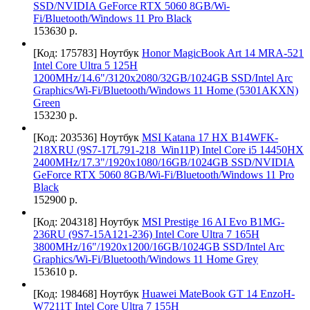
SSD/NVIDIA GeForce RTX 5060 8GB/Wi-
Fi/Bluetooth/Windows 11 Pro Black
153630 р.
[Код: 175783]
Ноутбук
Honor MagicBook Art 14 MRA-521
Intel Core Ultra 5 125H
1200MHz/14.6"/3120x2080/32GB/1024GB SSD/Intel Arc
Graphics/Wi-Fi/Bluetooth/Windows 11 Home (5301AKXN)
Green
153230 р.
[Код: 203536]
Ноутбук
MSI Katana 17 HX B14WFK-
218XRU (9S7-17L791-218_Win11P) Intel Core i5 14450HX
2400MHz/17.3"/1920x1080/16GB/1024GB SSD/NVIDIA
GeForce RTX 5060 8GB/Wi-Fi/Bluetooth/Windows 11 Pro
Black
152900 р.
[Код: 204318]
Ноутбук
MSI Prestige 16 AI Evo B1MG-
236RU (9S7-15A121-236) Intel Core Ultra 7 165H
3800MHz/16"/1920x1200/16GB/1024GB SSD/Intel Arc
Graphics/Wi-Fi/Bluetooth/Windows 11 Home Grey
153610 р.
[Код: 198468]
Ноутбук
Huawei MateBook GT 14 EnzoH-
W7211T Intel Core Ultra 7 155H