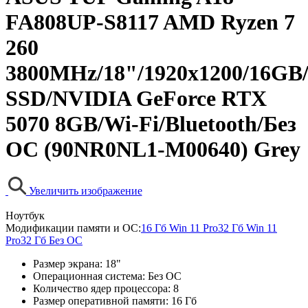
FA808UP-S8117 AMD Ryzen 7
260
3800MHz/18"/1920x1200/16GB
SSD/NVIDIA GeForce RTX
5070 8GB/Wi-Fi/Bluetooth/Без
ОС (90NR0NL1-M00640) Grey
Увеличить изображение
Ноутбук
Модификации памяти и ОС:
16 Гб Win 11 Pro
32 Гб Win 11
Pro
32 Гб Без ОС
Размер экрана:
18"
Операционная система:
Без ОС
Количество ядер процессора:
8
Размер оперативной памяти:
16 Гб