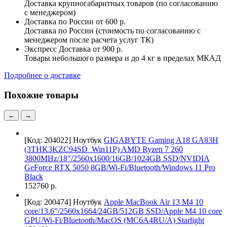
Доставка крупногабаритных товаров (по согласованию
с менеджером)
Доставка по России
от 600 р.
Доставка по России (стоимость по согласованию с
менеджером после расчета услуг ТК)
Экспресс Доставка
от 900 р.
Товары небольшого размера и до 4 кг в пределах МКАД
Подробнее о доставке
Похожие товары
←
→
[Код: 204022]
Ноутбук
GIGABYTE Gaming A18 GA83H
(3THK3KZC94SD_Win11P) AMD Ryzen 7 260
3800MHz/18"/2560x1600/16GB/1024GB SSD/NVIDIA
GeForce RTX 5050 8GB/Wi-Fi/Bluetooth/Windows 11 Pro
Black
152760 р.
[Код: 200474]
Ноутбук
Apple MacBook Air 13 M4 10
core/13.6"/2560x1664/24GB/512GB SSD/Apple M4 10 core
GPU/Wi-Fi/Bluetooth/MacOS (MC6A4RU/A) Starlight