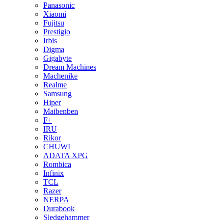
Panasonic
Xiaomi
Fujitsu
Prestigio
Irbis
Digma
Gigabyte
Dream Machines
Machenike
Realme
Samsung
Hiper
Maibenben
F+
IRU
Rikor
CHUWI
ADATA XPG
Rombica
Infinix
TCL
Razer
NERPA
Durabook
Sledgehammer