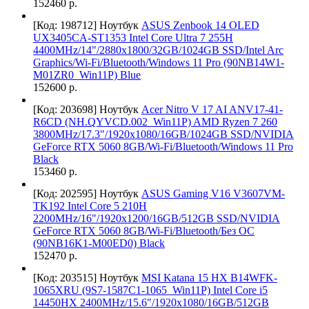
152460 р.
[Код: 198712]
Ноутбук
ASUS Zenbook 14 OLED
UX3405CA-ST1353 Intel Core Ultra 7 255H
4400MHz/14"/2880x1800/32GB/1024GB SSD/Intel Arc
Graphics/Wi-Fi/Bluetooth/Windows 11 Pro (90NB14W1-
M01ZR0_Win11P) Blue
152600 р.
[Код: 203698]
Ноутбук
Acer Nitro V 17 AI ANV17-41-
R6CD (NH.QYVCD.002_Win11P) AMD Ryzen 7 260
3800MHz/17.3"/1920x1080/16GB/1024GB SSD/NVIDIA
GeForce RTX 5060 8GB/Wi-Fi/Bluetooth/Windows 11 Pro
Black
153460 р.
[Код: 202595]
Ноутбук
ASUS Gaming V16 V3607VM-
TK192 Intel Core 5 210H
2200MHz/16"/1920x1200/16GB/512GB SSD/NVIDIA
GeForce RTX 5060 8GB/Wi-Fi/Bluetooth/Без ОС
(90NB16K1-M00ED0) Black
152470 р.
[Код: 203515]
Ноутбук
MSI Katana 15 HX B14WFK-
1065XRU (9S7-1587C1-1065_Win11P) Intel Core i5
14450HX 2400MHz/15.6"/1920x1080/16GB/512GB