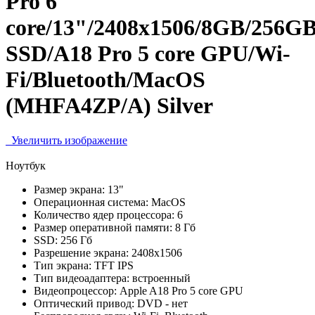
Pro 6
core/13"/2408x1506/8GB/256G
SSD/A18 Pro 5 core GPU/Wi-
Fi/Bluetooth/MacOS
(MHFA4ZP/A) Silver
Увеличить изображение
Ноутбук
Размер экрана:
13"
Операционная система:
MacOS
Количество ядер процессора:
6
Размер оперативной памяти:
8 Гб
SSD:
256 Гб
Разрешение экрана:
2408x1506
Тип экрана:
TFT IPS
Тип видеоадаптера:
встроенный
Видеопроцессор:
Apple A18 Pro 5 core GPU
Оптический привод:
DVD - нет