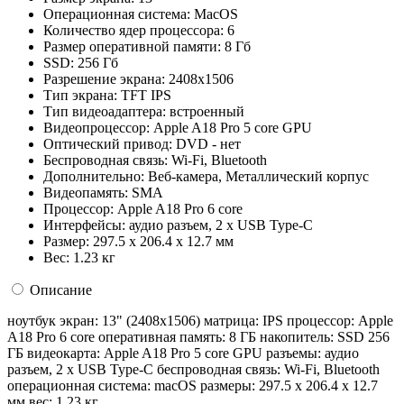
Операционная система:
MacOS
Количество ядер процессора:
6
Размер оперативной памяти:
8 Гб
SSD:
256 Гб
Разрешение экрана:
2408x1506
Тип экрана:
TFT IPS
Тип видеоадаптера:
встроенный
Видеопроцессор:
Apple A18 Pro 5 core GPU
Оптический привод:
DVD - нет
Беспроводная связь:
Wi-Fi, Bluetooth
Дополнительно:
Веб-камера, Металлический корпус
Видеопамять:
SMA
Процессор:
Apple A18 Pro 6 core
Интерфейсы:
аудио разъем, 2 x USB Type-C
Размер:
297.5 x 206.4 x 12.7 мм
Вес:
1.23 кг
Описание
ноутбук экран: 13" (2408x1506) матрица: IPS процессор: Apple
A18 Pro 6 core оперативная память: 8 ГБ накопитель: SSD 256
ГБ видеокарта: Apple A18 Pro 5 core GPU разъемы: аудио
разъем, 2 x USB Type-C беспроводная связь: Wi-Fi, Bluetooth
операционная система: macOS pазмеры: 297.5 x 206.4 x 12.7
мм вес: 1.23 кг