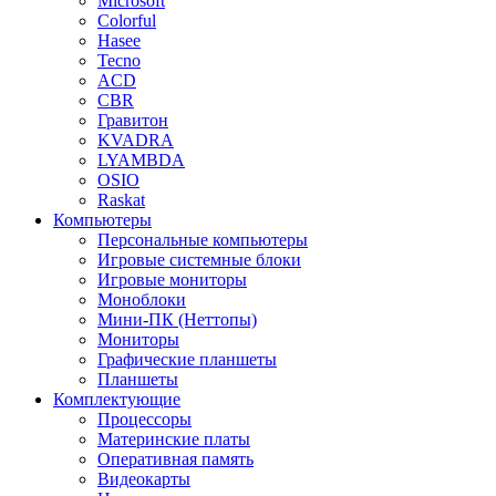
Microsoft
Colorful
Hasee
Tecno
ACD
CBR
Гравитон
KVADRA
LYAMBDA
OSIO
Raskat
Компьютеры
Персональные компьютеры
Игровые системные блоки
Игровые мониторы
Моноблоки
Мини-ПК (Неттопы)
Мониторы
Графические планшеты
Планшеты
Комплектующие
Процессоры
Материнские платы
Оперативная память
Видеокарты