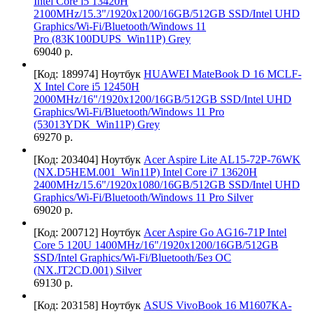
Intel Core i5 13420H
2100MHz/15.3"/1920x1200/16GB/512GB SSD/Intel UHD
Graphics/Wi-Fi/Bluetooth/Windows 11
Pro (83K100DUPS_Win11P) Grey
69040 р.
[Код: 189974]
Ноутбук
HUAWEI MateBook D 16 MCLF-
X Intel Core i5 12450H
2000MHz/16"/1920х1200/16GB/512GB SSD/Intel UHD
Graphics/Wi-Fi/Bluetooth/Windows 11 Pro
(53013YDK_Win11P) Grey
69270 р.
[Код: 203404]
Ноутбук
Acer Aspire Lite AL15-72P-76WK
(NX.D5HEM.001_Win11P) Intel Core i7 13620H
2400MHz/15.6"/1920x1080/16GB/512GB SSD/Intel UHD
Graphics/Wi-Fi/Bluetooth/Windows 11 Pro Silver
69020 р.
[Код: 200712]
Ноутбук
Acer Aspire Go AG16-71P Intel
Core 5 120U 1400MHz/16"/1920x1200/16GB/512GB
SSD/Intel Graphics/Wi-Fi/Bluetooth/Без ОС
(NX.JT2CD.001) Silver
69130 р.
[Код: 203158]
Ноутбук
ASUS VivoBook 16 M1607KA-