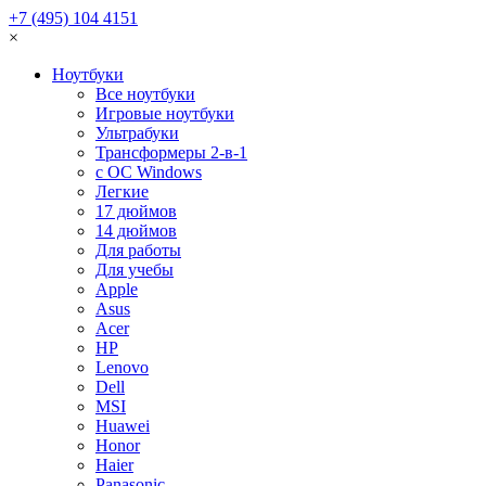
+7 (495) 104 4151
×
Ноутбуки
Все ноутбуки
Игровые ноутбуки
Ультрабуки
Трансформеры 2-в-1
с ОС Windows
Легкие
17 дюймов
14 дюймов
Для работы
Для учебы
Apple
Asus
Acer
HP
Lenovo
Dell
MSI
Huawei
Honor
Haier
Panasonic