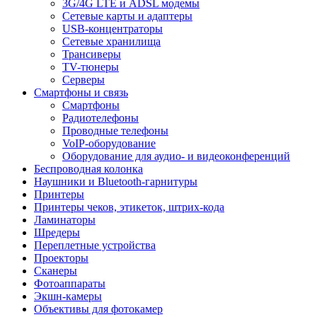
3G/4G LTE и ADSL модемы
Сетевые карты и адаптеры
USB-концентраторы
Сетевые хранилища
Трансиверы
TV-тюнеры
Серверы
Смартфоны и связь
Смартфоны
Радиотелефоны
Проводные телефоны
VoIP-оборудование
Оборудование для аудио- и видеоконференций
Беспроводная колонка
Наушники и Bluetooth-гарнитуры
Принтеры
Принтеры чеков, этикеток, штрих-кода
Ламинаторы
Шредеры
Переплетные устройства
Проекторы
Сканеры
Фотоаппараты
Экшн-камеры
Объективы для фотокамер