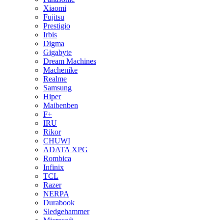
Xiaomi
Fujitsu
Prestigio
Irbis
Digma
Gigabyte
Dream Machines
Machenike
Realme
Samsung
Hiper
Maibenben
F+
IRU
Rikor
CHUWI
ADATA XPG
Rombica
Infinix
TCL
Razer
NERPA
Durabook
Sledgehammer