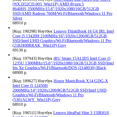
(NX.D52CD.003_Win11P) AMD Ryzen 5
8640HS 3500MHz/15.6"/1920x1080/16GB/512GB
SSD/AMD Radeon 760M/Wi-Fi/Bluetooth/Windows 11 Pro
Silver
68910 р.
[Код: 190298]
Ноутбук
Lenovo ThinkBook 16 G6 IRL Intel
Core i5 13420H 2100MHz/16"/1920x1200/8GB/512GB
SSD/Intel UHD Graphics/Wi-Fi/Bluetooth/Windows 11 Pro
(21KH00RRAK_Win11P) Grey
69130 р.
[Код: 197943]
Ноутбук
iRU Strato 15ALID5 Intel Core i5
1235U 1300MHz/15.6"/1920x1080/16GB/512GB SSD/Intel
Iris Xe Graphics/Wi-Fi/Bluetooth/DOS (2148030) Black
68900 р.
[Код: 189627]
Ноутбук
Honor MagicBook X14 GDG-X
Intel Core i5 12450H
2000MHz/14"/1920x1200/8GB/512GB SSD/Intel UHD
Graphics/Wi-Fi/Bluetooth/Windows 11 Pro
(5301ALWY_Win11P) Grey
68910 р.
[Код: 196511]
Ноутбук
Lenovo IdeaPad Slim 3 15IRH10