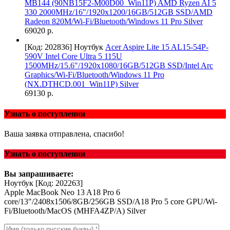
MB144 (90NB15F2-M00D00_Win11P) AMD Ryzen AI 5
330 2000MHz/16"/1920x1200/16GB/512GB SSD/AMD
Radeon 820M/Wi-Fi/Bluetooth/Windows 11 Pro Silver
69020 р.
[Код: 202836]
Ноутбук
Acer Aspire Lite 15 AL15-54P-
590V Intel Core Ultra 5 115U
1500MHz/15.6"/1920x1080/16GB/512GB SSD/Intel Arc
Graphics/Wi-Fi/Bluetooth/Windows 11 Pro
(NX.DTHCD.001_Win11P) Silver
69130 р.
Узнать о поступлении
Ваша заявка отправлена, спасибо!
Узнать о поступлении
Вы запрашиваете:
Ноутбук
[Код: 202263]
Apple MacBook Neo 13 A18 Pro 6
core/13"/2408x1506/8GB/256GB SSD/A18 Pro 5 core GPU/Wi-
Fi/Bluetooth/MacOS (MHFA4ZP/A) Silver