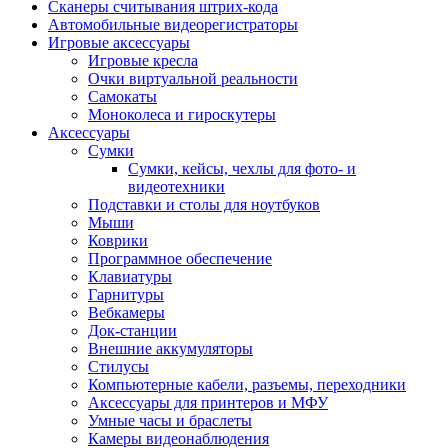
Сканеры считывания штрих-кода
Автомобильные видеорегистраторы
Игровые аксессуары
Игровые кресла
Очки виртуальной реальности
Самокаты
Моноколеса и гироскутеры
Аксессуары
Сумки
Сумки, кейсы, чехлы для фото- и
видеотехники
Подставки и столы для ноутбуков
Мыши
Коврики
Программное обеспечение
Клавиатуры
Гарнитуры
Вебкамеры
Док-станции
Внешние аккумуляторы
Стилусы
Компьютерные кабели, разъемы, переходники
Аксессуары для принтеров и МФУ
Умные часы и браслеты
Камеры видеонаблюдения