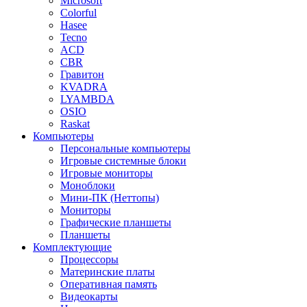
Microsoft
Colorful
Hasee
Tecno
ACD
CBR
Гравитон
KVADRA
LYAMBDA
OSIO
Raskat
Компьютеры
Персональные компьютеры
Игровые системные блоки
Игровые мониторы
Моноблоки
Мини-ПК (Неттопы)
Мониторы
Графические планшеты
Планшеты
Комплектующие
Процессоры
Материнские платы
Оперативная память
Видеокарты