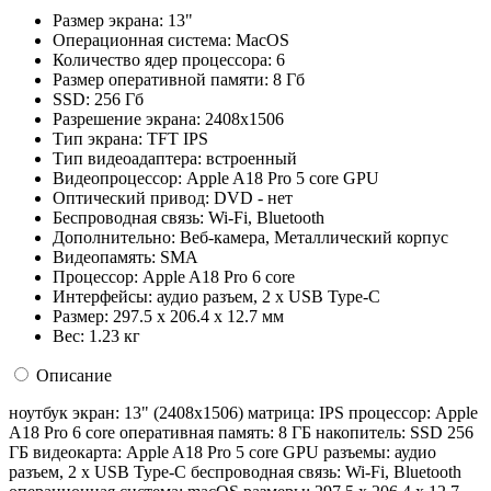
Размер экрана:
13"
Операционная система:
MacOS
Количество ядер процессора:
6
Размер оперативной памяти:
8 Гб
SSD:
256 Гб
Разрешение экрана:
2408x1506
Тип экрана:
TFT IPS
Тип видеоадаптера:
встроенный
Видеопроцессор:
Apple A18 Pro 5 core GPU
Оптический привод:
DVD - нет
Беспроводная связь:
Wi-Fi, Bluetooth
Дополнительно:
Веб-камера, Металлический корпус
Видеопамять:
SMA
Процессор:
Apple A18 Pro 6 core
Интерфейсы:
аудио разъем, 2 x USB Type-C
Размер:
297.5 x 206.4 x 12.7 мм
Вес:
1.23 кг
Описание
ноутбук экран: 13" (2408x1506) матрица: IPS процессор: Apple
A18 Pro 6 core оперативная память: 8 ГБ накопитель: SSD 256
ГБ видеокарта: Apple A18 Pro 5 core GPU разъемы: аудио
разъем, 2 x USB Type-C беспроводная связь: Wi-Fi, Bluetooth