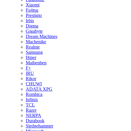
Xiaomi
Fujitsu
Prestigio
Irbis
Digma
Gigabyte
Dream Machines
Machenike
Realme
Samsung
Hiper
Maibenben
F+
IRU
Rikor
CHUWI
ADATA XPG
Rombica
Infinix
TCL
Razer
NERPA
Durabook
Sledgehammer