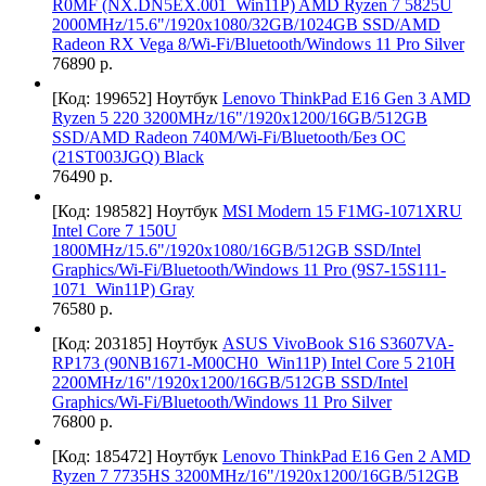
R0MF (NX.DN5EX.001_Win11P) AMD Ryzen 7 5825U
2000MHz/15.6"/1920x1080/32GB/1024GB SSD/AMD
Radeon RX Vega 8/Wi-Fi/Bluetooth/Windows 11 Pro Silver
76890 р.
[Код: 199652]
Ноутбук
Lenovo ThinkPad E16 Gen 3 AMD
Ryzen 5 220 3200MHz/16"/1920x1200/16GB/512GB
SSD/AMD Radeon 740M/Wi-Fi/Bluetooth/Без ОС
(21ST003JGQ) Black
76490 р.
[Код: 198582]
Ноутбук
MSI Modern 15 F1MG-1071XRU
Intel Core 7 150U
1800MHz/15.6"/1920x1080/16GB/512GB SSD/Intel
Graphics/Wi-Fi/Bluetooth/Windows 11 Pro (9S7-15S111-
1071_Win11P) Gray
76580 р.
[Код: 203185]
Ноутбук
ASUS VivoBook S16 S3607VA-
RP173 (90NB1671-M00CH0_Win11P) Intel Core 5 210H
2200MHz/16"/1920x1200/16GB/512GB SSD/Intel
Graphics/Wi-Fi/Bluetooth/Windows 11 Pro Silver
76800 р.
[Код: 185472]
Ноутбук
Lenovo ThinkPad E16 Gen 2 AMD
Ryzen 7 7735HS 3200MHz/16"/1920x1200/16GB/512GB