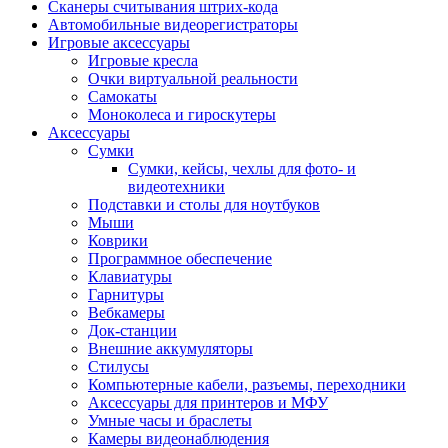
Сканеры считывания штрих-кода
Автомобильные видеорегистраторы
Игровые аксессуары
Игровые кресла
Очки виртуальной реальности
Самокаты
Моноколеса и гироскутеры
Аксессуары
Сумки
Сумки, кейсы, чехлы для фото- и
видеотехники
Подставки и столы для ноутбуков
Мыши
Коврики
Программное обеспечение
Клавиатуры
Гарнитуры
Вебкамеры
Док-станции
Внешние аккумуляторы
Стилусы
Компьютерные кабели, разъемы, переходники
Аксессуары для принтеров и МФУ
Умные часы и браслеты
Камеры видеонаблюдения