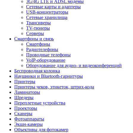
3G/4G LTE и ADSL модемы
Сетевые карты и адаптеры
USB-концентраторы
Сетевые хранилища
Трансиверы
TV-тюнеры
Серверы
Смартфоны и связь
Смартфоны
Радиотелефоны
Проводные телефоны
VoIP-оборудование
Оборудование для аудио- и видеоконференций
Беспроводная колонка
Наушники и Bluetooth-гарнитуры
Принтеры
Принтеры чеков, этикеток, штрих-кода
Ламинаторы
Шредеры
Переплетные устройства
Проекторы
Сканеры
Фотоаппараты
Экшн-камеры
Объективы для фотокамер