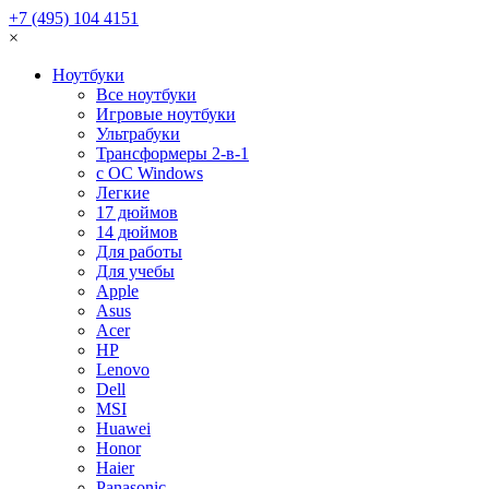
+7 (495) 104 4151
×
Ноутбуки
Все ноутбуки
Игровые ноутбуки
Ультрабуки
Трансформеры 2-в-1
с ОС Windows
Легкие
17 дюймов
14 дюймов
Для работы
Для учебы
Apple
Asus
Acer
HP
Lenovo
Dell
MSI
Huawei
Honor
Haier
Panasonic