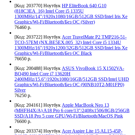
[Код: 203770]
Ноутбук
HP EliteBook 640 G10
(818C3EA_16) Intel Core i5 1335U
1300MHz/14"/1920х1080/16GB/512GB SSD/Intel Iris Xe
Graphics/Wi-Fi/Bluetooth/Без ОС (Silver)
76460 р.
[Код: 203722]
Ноутбук
Acer TravelMate P2 TMP216-51-
TCO-57EM (NX.BE5EX.005_32) Intel Core i5 1334U
1300MHz/16"/1920х1200/32GB/512GB SSD/Intel Iris Xe
Graphics/Wi-Fi/Bluetooth/Без ОС Black
76650 р.
[Код: 200488]
Ноутбук
ASUS VivoBook 15 X1502VA-
BQ490 Intel Core i7 13620H
2400MHz/15.6"/1920x1080/16GB/512GB SSD/Intel UHD
Graphics/Wi-Fi/Bluetooth/Без ОС (90NB10T2-M01FP0)
Silver
76250 р.
[Код: 204161]
Ноутбук
Apple MacBook Neo 13
(MHFH4X/A) A18 Pro 6 core/13"/2408x1506/8GB/256GB
SSD/A18 Pro 5 core GPU/Wi-Fi/Bluetooth/MacOS Pink
76600 р.
[Код: 203374]
Ноутбук
Acer Aspire Lite 15 AL15-45P-