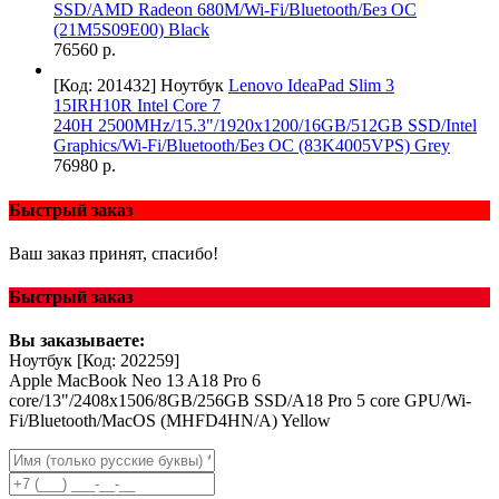
SSD/AMD Radeon 680M/Wi-Fi/Bluetooth/Без ОС
(21M5S09E00) Black
76560 р.
[Код: 201432]
Ноутбук
Lenovo IdeaPad Slim 3
15IRH10R Intel Core 7
240H 2500MHz/15.3"/1920x1200/16GB/512GB SSD/Intel
Graphics/Wi-Fi/Bluetooth/Без ОС (83K4005VPS) Grey
76980 р.
Быстрый заказ
Ваш заказ принят, спасибо!
Быстрый заказ
Вы заказываете:
Ноутбук
[Код: 202259]
Apple MacBook Neo 13 A18 Pro 6
core/13"/2408x1506/8GB/256GB SSD/A18 Pro 5 core GPU/Wi-
Fi/Bluetooth/MacOS (MHFD4HN/A) Yellow