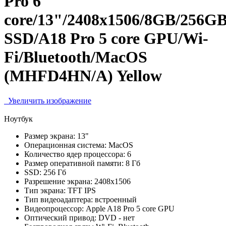
Pro 6
core/13"/2408x1506/8GB/256G
SSD/A18 Pro 5 core GPU/Wi-
Fi/Bluetooth/MacOS
(MHFD4HN/A) Yellow
Увеличить изображение
Ноутбук
Размер экрана:
13"
Операционная система:
MacOS
Количество ядер процессора:
6
Размер оперативной памяти:
8 Гб
SSD:
256 Гб
Разрешение экрана:
2408x1506
Тип экрана:
TFT IPS
Тип видеоадаптера:
встроенный
Видеопроцессор:
Apple A18 Pro 5 core GPU
Оптический привод:
DVD - нет