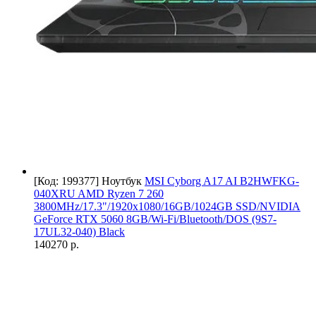
[Код: 199377]
Ноутбук
MSI Cyborg A17 AI B2HWFKG-
040XRU AMD Ryzen 7 260
3800MHz/17.3"/1920x1080/16GB/1024GB SSD/NVIDIA
GeForce RTX 5060 8GB/Wi-Fi/Bluetooth/DOS (9S7-
17UL32-040) Black
140270 р.