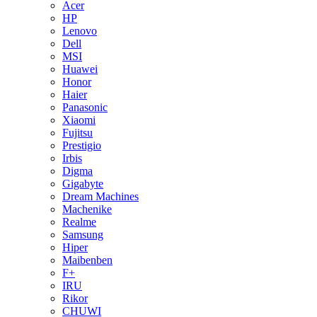
Acer
HP
Lenovo
Dell
MSI
Huawei
Honor
Haier
Panasonic
Xiaomi
Fujitsu
Prestigio
Irbis
Digma
Gigabyte
Dream Machines
Machenike
Realme
Samsung
Hiper
Maibenben
F+
IRU
Rikor
CHUWI