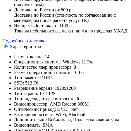
с менеджером)
Доставка по России
от 600 р.
Доставка по России (стоимость по согласованию с
менеджером после расчета услуг ТК)
Экспресс Доставка
от 1100 р.
Товары небольшого размера и до 4 кг в пределах МКАД
Подробнее о доставке
Характеристики
Размер экрана:
14"
Операционная система:
Windows 11 Pro
Количество ядер процессора:
8
Размер оперативной памяти:
16 Гб
Тип памяти:
DDR5
SSD:
512 Гб
Разрешение экрана:
1920x1200
Тип экрана:
TFT IPS
Тип видеоадаптера:
встроенный
Видеопроцессор:
AMD Radeon 860M
Оптический привод:
DVD - нет
Беспроводная связь:
Wi-Fi, Bluetooth
Дополнительно:
Веб-камера, Подсветка клавиатуры
Видеопамять:
SMA
Процессор:
AMD Ryzen AI 7 PRO 350