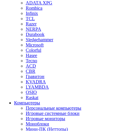
ADATA XPG
Rombica
Infinix
TCL
Razer
NERPA
Durabook
Sledgehammer
Microsoft
Colorful
Hasee
Tecno
ACD
CBR
Гравитон
KVADRA
LYAMBDA
OSIO
Raskat
Компьютеры
Персональные компьютеры
Игровые системные блоки
Игровые мониторы
Моноблоки
Мини-ПК (Неттопы)