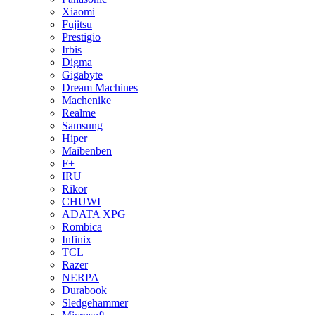
Xiaomi
Fujitsu
Prestigio
Irbis
Digma
Gigabyte
Dream Machines
Machenike
Realme
Samsung
Hiper
Maibenben
F+
IRU
Rikor
CHUWI
ADATA XPG
Rombica
Infinix
TCL
Razer
NERPA
Durabook
Sledgehammer