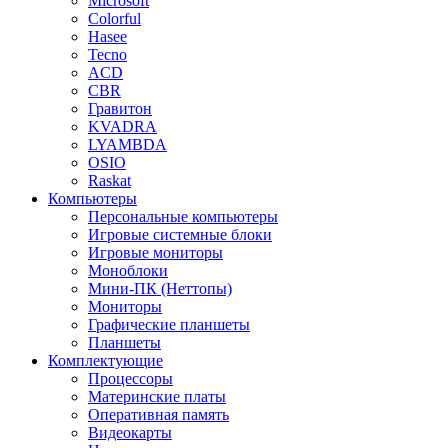
Microsoft
Colorful
Hasee
Tecno
ACD
CBR
Гравитон
KVADRA
LYAMBDA
OSIO
Raskat
Компьютеры
Персональные компьютеры
Игровые системные блоки
Игровые мониторы
Моноблоки
Мини-ПК (Неттопы)
Мониторы
Графические планшеты
Планшеты
Комплектующие
Процессоры
Материнские платы
Оперативная память
Видеокарты