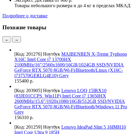
Экспресс Доставка
от 900 р.
Товары небольшого размера и до 4 кг в пределах МКАД
Подробнее о доставке
Похожие товары
←
→
[Код: 201276]
Ноутбук
MAIBENBEN X-Treme Typhoon
X16C Intel Core i7 13700HX
2100MHz/16"/2560x1600/16GB/1024GB SSD/NVIDIA
GeForce RTX 5070 8GB/Wi-Fi/Bluetooth/Linux (X16C-
i737570GERLG4E10) Grey
155400 р.
[Код: 203905]
Ноутбук
Lenovo LOQ 15IRX10
(83JE01CCPS_Win11P) Intel Core i7 13650HX
2600MHz/15.6"/1920x1080/16GB/512GB SSD/NVIDIA
GeForce RTX 5070 8GB/Wi-Fi/Bluetooth/Windows 11 Pro
Grey
156310 р.
[Код: 201259]
Ноутбук
Lenovo IdeaPad Slim 5 16IMH10
Intel Core Ultra 9 185H