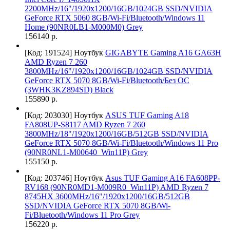
2200MHz/16"/1920x1200/16GB/1024GB SSD/NVIDIA
GeForce RTX 5060 8GB/Wi-Fi/Bluetooth/Windows 11
Home (90NR0LB1-M000M0) Grey
156140 р.
[Код: 191524]
Ноутбук
GIGABYTE Gaming A16 GA63H
AMD Ryzen 7 260
3800MHz/16"/1920x1200/16GB/1024GB SSD/NVIDIA
GeForce RTX 5070 8GB/Wi-Fi/Bluetooth/Без ОС
(3WHK3KZ894SD) Black
155890 р.
[Код: 203030]
Ноутбук
ASUS TUF Gaming A18
FA808UP-S8117 AMD Ryzen 7 260
3800MHz/18"/1920x1200/16GB/512GB SSD/NVIDIA
GeForce RTX 5070 8GB/Wi-Fi/Bluetooth/Windows 11 Pro
(90NR0NL1-M00640_Win11P) Grey
155150 р.
[Код: 203746]
Ноутбук
Asus TUF Gaming A16 FA608PP-
RV168 (90NR0MD1-M009R0_Win11P) AMD Ryzen 7
8745HX 3600MHz/16"/1920x1200/16GB/512GB
SSD/NVIDIA GeForce RTX 5070 8GB/Wi-
Fi/Bluetooth/Windows 11 Pro Grey
156220 р.