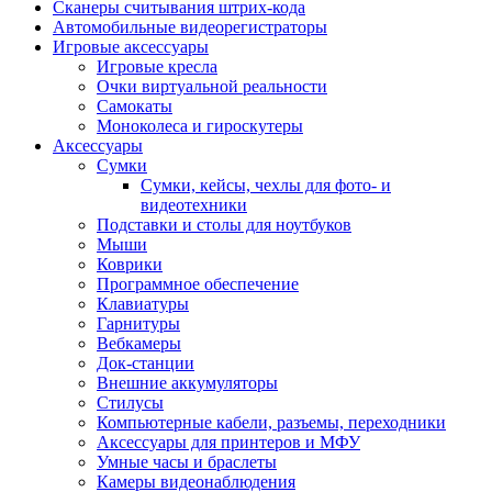
Сканеры считывания штрих-кода
Автомобильные видеорегистраторы
Игровые аксессуары
Игровые кресла
Очки виртуальной реальности
Самокаты
Моноколеса и гироскутеры
Аксессуары
Сумки
Сумки, кейсы, чехлы для фото- и
видеотехники
Подставки и столы для ноутбуков
Мыши
Коврики
Программное обеспечение
Клавиатуры
Гарнитуры
Вебкамеры
Док-станции
Внешние аккумуляторы
Стилусы
Компьютерные кабели, разъемы, переходники
Аксессуары для принтеров и МФУ
Умные часы и браслеты
Камеры видеонаблюдения