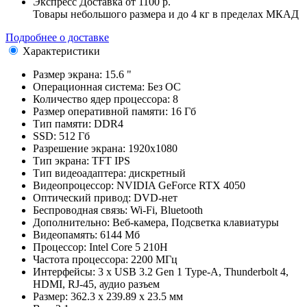
Экспресс Доставка
от 1100 р.
Товары небольшого размера и до 4 кг в пределах МКАД
Подробнее о доставке
Характеристики
Размер экрана:
15.6 "
Операционная система:
Без ОС
Количество ядер процессора:
8
Размер оперативной памяти:
16 Гб
Тип памяти:
DDR4
SSD:
512 Гб
Разрешение экрана:
1920x1080
Тип экрана:
TFT IPS
Тип видеоадаптера:
дискретный
Видеопроцессор:
NVIDIA GeForce RTX 4050
Оптический привод:
DVD-нет
Беспроводная связь:
Wi-Fi, Bluetooth
Дополнительно:
Веб-камера, Подсветка клавиатуры
Видеопамять:
6144 Мб
Процессор:
Intel Core 5 210H
Частота процессора:
2200 МГц
Интерфейсы:
3 x USB 3.2 Gen 1 Type-A, Thunderbolt 4,
HDMI, RJ-45, аудио разъем
Размер:
362.3 х 239.89 х 23.5 мм