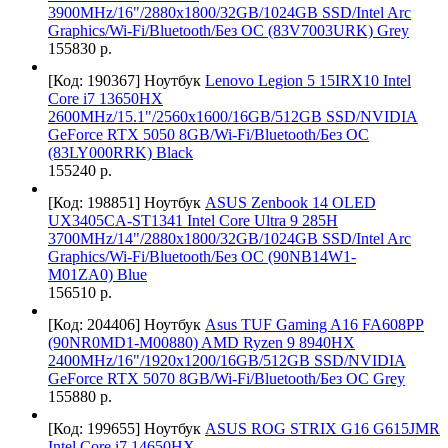
3900MHz/16"/2880x1800/32GB/1024GB SSD/Intel Arc
Graphics/Wi-Fi/Bluetooth/Без ОС (83V7003URK) Grey
155830 р.
[Код: 190367]
Ноутбук
Lenovo Legion 5 15IRX10 Intel
Core i7 13650HX
2600MHz/15.1"/2560x1600/16GB/512GB SSD/NVIDIA
GeForce RTX 5050 8GB/Wi-Fi/Bluetooth/Без ОС
(83LY000RRK) Black
155240 р.
[Код: 198851]
Ноутбук
ASUS Zenbook 14 OLED
UX3405CA-ST1341 Intel Core Ultra 9 285H
3700MHz/14"/2880x1800/32GB/1024GB SSD/Intel Arc
Graphics/Wi-Fi/Bluetooth/Без ОС (90NB14W1-
M01ZA0) Blue
156510 р.
[Код: 204406]
Ноутбук
Asus TUF Gaming A16 FA608PP
(90NR0MD1-M00880) AMD Ryzen 9 8940HX
2400MHz/16"/1920x1200/16GB/512GB SSD/NVIDIA
GeForce RTX 5070 8GB/Wi-Fi/Bluetooth/Без ОС Grey
155880 р.
[Код: 199655]
Ноутбук
ASUS ROG STRIX G16 G615JMR
Intel Core i7 14650HX