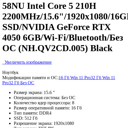
58NU Intel Core 5 210H
2200MHz/15.6"/1920x1080/16
SSD/NVIDIA GeForce RTX
4050 6GB/Wi-Fi/Bluetooth/Без
ОС (NH.QV2CD.005) Black
Увеличить изображение
Ноутбук
Модификации памяти и ОС:
16 Гб Win 11 Pro
32 Гб Win 11
Pro
32 Гб Без ОС
Размер экрана:
15.6 "
Операционная система:
Без ОС
Количество ядер процессора:
8
Размер оперативной памяти:
16 Гб
Тип памяти:
DDR4
SSD:
512 Гб
Разрешение экрана:
1920x1080