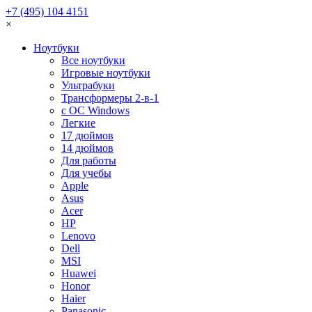
+7 (495) 104 4151
×
Ноутбуки
Все ноутбуки
Игровые ноутбуки
Ультрабуки
Трансформеры 2-в-1
с ОС Windows
Легкие
17 дюймов
14 дюймов
Для работы
Для учебы
Apple
Asus
Acer
HP
Lenovo
Dell
MSI
Huawei
Honor
Haier
Panasonic