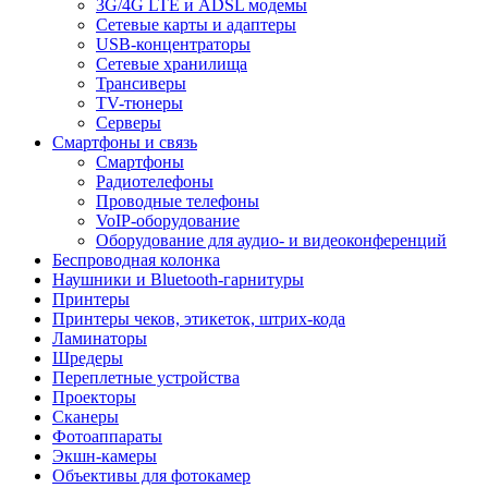
3G/4G LTE и ADSL модемы
Сетевые карты и адаптеры
USB-концентраторы
Сетевые хранилища
Трансиверы
TV-тюнеры
Серверы
Смартфоны и связь
Смартфоны
Радиотелефоны
Проводные телефоны
VoIP-оборудование
Оборудование для аудио- и видеоконференций
Беспроводная колонка
Наушники и Bluetooth-гарнитуры
Принтеры
Принтеры чеков, этикеток, штрих-кода
Ламинаторы
Шредеры
Переплетные устройства
Проекторы
Сканеры
Фотоаппараты
Экшн-камеры
Объективы для фотокамер